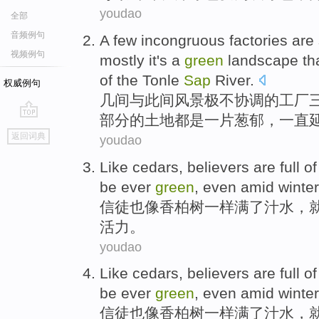
youdao
全部
音频例句
A few
incongruous
factories
are
视频例句
mostly
it's
a
green
landscape
th
of
the
Tonle
Sap
River
.
权威例句
几
间与此间
风景
极不协调
的
工厂
部分
的土地都是
一
片葱郁，
一直
go
返回词典
youdao
top
Like
cedars
,
believers
are
full
o
be ever
green
,
even
amid
winter
信徒
也
像
香
柏树
一样
满
了汁水，
活力
。
youdao
Like
cedars
,
believers
are
full
o
be ever
green
,
even
amid
winter
信徒
也
像
香
柏树
一样
满
了汁水，