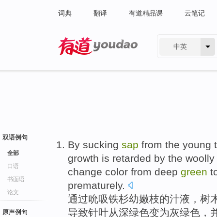
词典
翻译
有道精品课
云笔记
中英
有道 - 网易旗下搜索
双语例句
By
sucking
sap
from
the
young
全部
growth
is retarded by the
woolly
口语
change color
from
deep
green
t
书面语
prematurely
.
论文
通过
吮吸
铁杉幼嫩
枝
的
汁液，
树
导致
针叶
从
深绿色
变为
灰绿色
，
原声例句