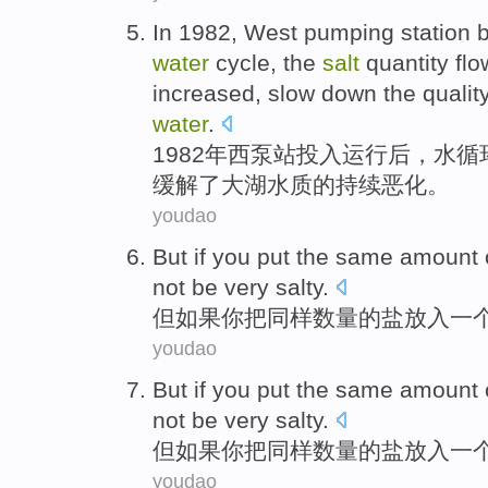
In 1982,
West
pumping station
b
water
cycle
, the
salt
quantity fl
increased
,
slow down
the
qualit
water
.
1982年
西
泵站
投入
运行
后，
水循
缓解
了
大湖
水质
的持续
恶化
。
youdao
But
if
you
put the
same
amount
not
be
very salty
.
但
如果
你
把
同样
数量
的
盐
放入
一
youdao
But
if
you
put the
same
amount
not
be
very salty
.
但
如果
你
把
同样
数量
的
盐
放入
一
youdao