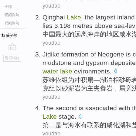
youdao
全部
音频例句
Qinghai
Lake
, the
largest
inland
视频例句
lies 3,198
metres
above sea-lev
中国
最大
的
远离海岸的
地区咸水
权威例句
youdao
Jidike
formation of
Neogene
is
c
go
返回词典
top
mudstone
and
gypsum
deposit
water
lake
evironments.
苏维
依组
为
冲积扇—
湖泊
相砂砾
克组以
砂
泥岩为主夹
膏
岩，属
宽
youdao
The second
is
associated with
t
Lake
stage
.
第二
是
与
海水
有联系
的
咸化
湖
和
youdao