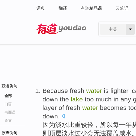
词典
翻译
有道精品课
云笔记
中英
有道 - 网易旗下搜索
双语例句
Because
fresh
water
is lighter
, 
全部
down
the
lake
too much in
any
g
口语
layer of
fresh
water
becomes too 
书面语
down.
论文
因为
淡水
比重
较
轻，所以
每
一
年
则顶层淡水
过
少会无法
覆盖
咸水
原声例句