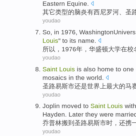
Eastern
Equine
.
其它
类型
的
脑炎
有
西
尼罗河
、
圣
youdao
So
, in 1976,
WashingtonUnivers
Louis
" to its name.
所以
，1976年，华盛顿大学在
校
youdao
Saint
Louis
is also
home to one
mosaics
in the
world
.
圣路易斯市
还是
世界上
最大
的
马
youdao
Joplin
moved
to
Saint
Louis
wit
Hayden
. Later they were marrie
乔普林
搬
到
圣路易斯市
时，还携
youdao