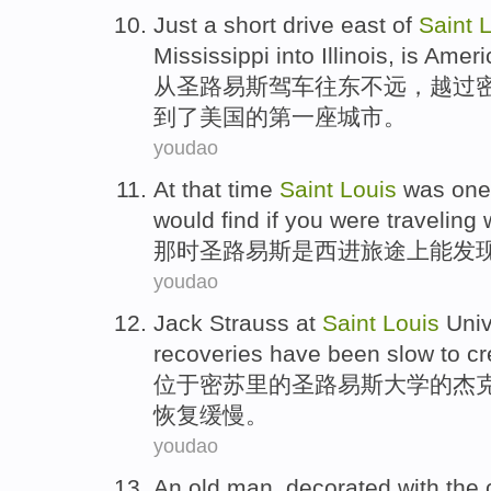
Just a short
drive
east
of
Saint
L
Mississippi
into
Illinois
,
is
Ameri
从
圣路易斯
驾车
往东
不远，
越过
到了美国
的
第一
座城市
。
youdao
At that time
Saint
Louis
was
one
would
find
if you were
traveling
那时
圣路易斯
是
西进
旅途上
能
发
youdao
Jack
Strauss
at
Saint
Louis
Univ
recoveries have been
slow
to
cr
位于
密苏里的
圣路易斯
大学
的
杰
恢复
缓慢
。
youdao
An
old man
,
decorated with
the