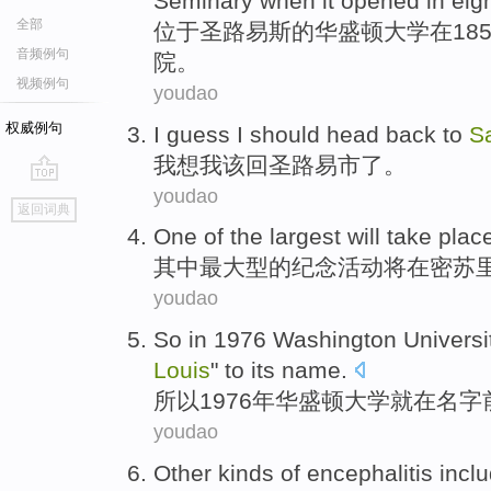
Seminary
when it opened
in
eigh
全部
位于
圣路易斯
的
华盛顿
大学
在185
音频例句
院。
视频例句
youdao
权威例句
I
guess
I
should
head back to
Sa
我
想
我
该
回
圣
路易市了
。
youdao
go
返回词典
top
One of
the largest
will
take plac
其中
最
大型的纪念活动
将
在
密苏
youdao
So
in 1976
Washington
Universi
Louis
" to its
name
.
所以
1976年
华盛顿
大学
就
在
名字
youdao
Other
kinds
of
encephalitis incl