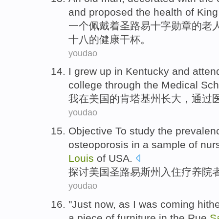
and
proposed
the
health of
King
一个
佩戴
着
圣
路易
十字
勋章
的
老
十八
的
健康干杯
。
youdao
I
grew up
in
Kentucky
and
atten
college
through the
Medical
Sch
我
在
美国的
肯
塔基州长大，
通过
youdao
Objective To study
the prevalen
osteoporosis
in a sample
of
nur
Louis
of
USA
.
探讨
美国
圣路易斯
州
入住
疗养院
youdao
"
Just now
, as
I
was
coming
hithe
a
piece
of
furniture
in
the
Rue
S