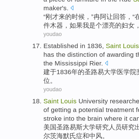
maker
's.
“
刚才
来
的
时候，”
冉
阿让
回答
，“
件
木器
，如果我是个漂亮的妇女
youdao
Established in
1836,
Saint
Louis
has
the
distinction
of
awarding
t
the
Mississippi
Rier
.
建于
1836年
的
圣
路易
大学医学院
位
。
youdao
Saint
Louis
University
researche
of getting a potential
treatment
f
stroke
into
the
brain
where
it ca
美国圣路易斯
大学
研究人员研究
尔
茨海默氏
症
和
中风
。