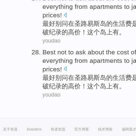
everything from
apartments
to
j
prices
!
最好
别
问
在
圣路易斯
岛
的
生活费
破
纪录的高价！这个岛上有。
youdao
Best
not to
ask about
the cost
o
everything from
apartments
to
j
prices
!
最好
别
问
在
圣路易斯
岛
的
生活费
破
纪录的高价！这个岛上有。
youdao
关于有道
Investors
有道智选
官方博客
技术博客
诚聘英