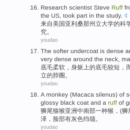
Research scientist
Steve
Ruff
f
the US,
took
part in the
study
.
来自
美国亚利桑那
州立
大学
的
科
究
。
youdao
The
softer
undercoat
is
dense
a
very
dense
around
the neck
,
ma
底
毛
柔软
，
身躯
上
的
底毛
较
短
，
立
的脖圈。
youdao
A
monkey
(
Macaca silenus
) of 
glossy
black
coat and a
ruff
of
g
狮尾
猕猴
亚洲
中南部
一种
猴
，(
泽
，脸部有灰色
绉
颌。
youdao