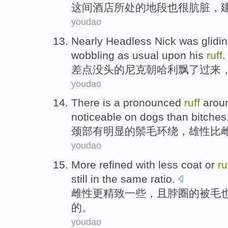
这间
酒店
所处的地段也
很
肮脏，
youdao
Nearly
Headless
Nick was glidi
wobbling
as usual
upon
his
ruff
.
差点
没头
的尼克
朝
哈利
飘了过来
youdao
There is
a
pronounced
ruff
arou
noticeable on
dogs
than
bitches
颈部
有
明显
的
鬃毛
环绕，雄性
比
youdao
More
refined
with
less
coat
or
ru
still
in the
same
ratio.
雌性
更
精致
一些，且
脖
圈的被
毛
的。
youdao