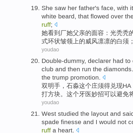
She
saw
her
father's
face
, with 
white
beard, that flowed over th
ruff
;
她
看到
厂
她
父亲
的
面容
：
光秃秃
式
环状皱领上的威风凛凛
的白须
youdao
Double-dummy,
declarer
had
to
club and
then
run the
diamonds
the
trump
promotion
.
双明手，
石淼
这个
庄须
得
兑现
HA
打
方块
。这个
牙医
妙招
可以避免
youdao
West
studied
the layout
and
sai
spade
finesse
and
I would not
c
ruff
a heart.