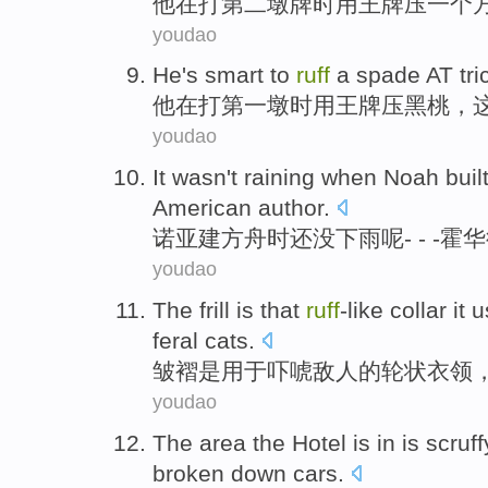
他
在打第二墩牌时
用
王牌压
一个
youdao
He
's
smart
to
ruff
a
spade
AT tri
他
在
打
第一墩时用王牌压
黑桃
，
youdao
It
wasn
't
raining
when
Noah
buil
American
author
.
诺亚
建
方舟时还
没
下雨
呢- - -霍
youdao
The
frill
is
that
ruff
-like
collar it
u
feral cats
.
皱褶
是
用于
吓唬
敌人
的
轮
状衣领
youdao
The area
the Hotel
is in
is scruff
broken down
cars
.