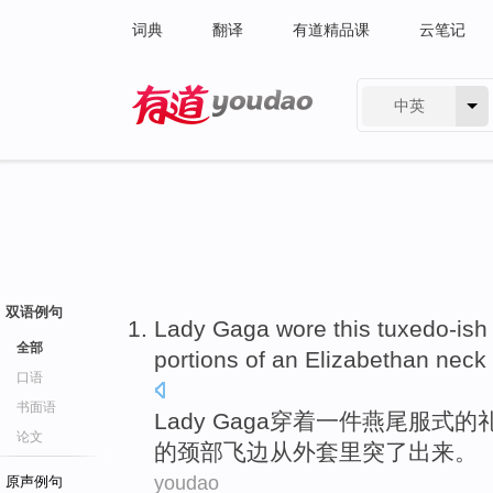
词典
翻译
有道精品课
云笔记
中英
有道 - 网易旗下搜索
双语例句
Lady Gaga
wore
this
tuxedo-ish
全部
portions of
an
Elizabethan
neck
口语
书面语
Lady
Gaga
穿着
一件燕尾服式
的
论文
的
颈部
飞边
从外套里突了出来。
youdao
原声例句