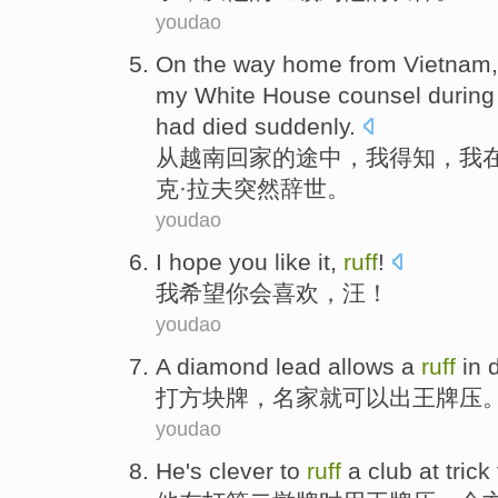
youdao
On the way
home
from
Vietnam
my
White House
counsel
during
had died
suddenly
.
从
越南
回家
的
途中
，
我
得知
，
我
克
·拉夫突然辞世。
youdao
I
hope
you
like it
,
ruff
!
我
希望
你
会
喜欢
，
汪
！
youdao
A
diamond
lead
allows
a
ruff
in 
打
方块
牌，名家
就可以
出
王牌压
youdao
He
's clever
to
ruff
a
club
at
trick