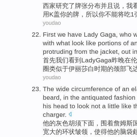
西家
研究
了牌张分布
并且
说
，
我
用K
盖
你
的
牌，
所以
你
不能
将吃1
youdao
First
we
have Lady
Gaga
, who
w
with what look
like
portions of
a
protruding
from
the
jacket
,
out
i
首先
我们
看到
Lady
Gaga
昨晚
在
圈
类似
于
伊丽莎白时期
的
颈部
飞
youdao
The wide circumference of an
e
beard
, in
the
antiquated
fashio
his
head
to look not
a little
like
t
charger
.
他
的
灰色
胡须
下面
，围着
詹姆斯
宽大
的环状皱领，
使得
他的
脑袋