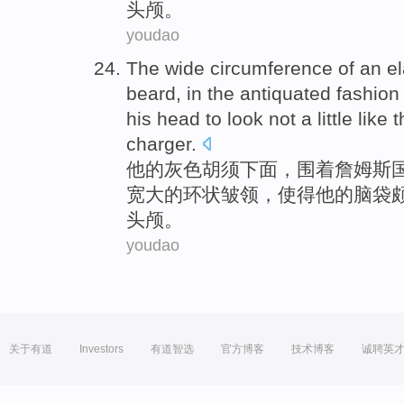
头颅。
youdao
The wide circumference of an
e
beard
, in
the
antiquated
fashio
his
head
to look not
a little
like
t
charger
.
他
的
灰色
胡须
下面
，围着
詹姆斯
宽大
的环状皱领，
使得
他的
脑袋
头颅。
youdao
关于有道
Investors
有道智选
官方博客
技术博客
诚聘英