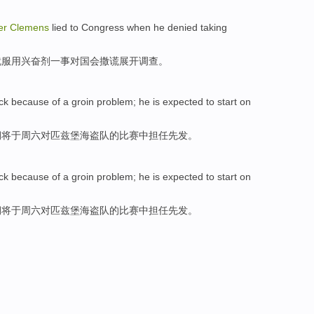
er
Clemens
lied
to
Congress
when
he denied
taking
就服用兴奋剂一事
对
国会
撒谎
展开调查。
ack
because
of a groin
problem; he is
expected
to
start
on
期将
于
周六
对
匹兹堡海盗队的比赛中担任
先
发。
ack
because
of a groin
problem; he is
expected
to
start
on
期将
于
周六
对
匹兹堡海盗队的比赛中担任
先
发。