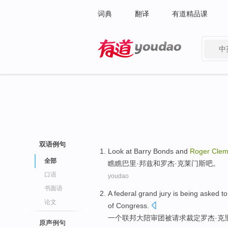
词典
翻译
有道精品课
中
有道 - 网易旗下搜索
双语例句
Look at
Barry Bonds
and
Roger
Clem
全部
瞧瞧
巴里·
邦
兹
和
罗杰·
克莱门斯吧
。
口语
youdao
书面语
A
federal
grand jury
is being
asked
t
论文
of
Congress
.
一个
联邦
大
陪审团
被
请求
裁定
罗杰·
克
原声例句