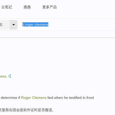
云笔记
惠惠
更多产品
英
ens
.
o
determine
if
Roger
Clemens
lied
when
he testified
in
front
里曼斯
在
国会
面前
作证
时
是否撒谎
。