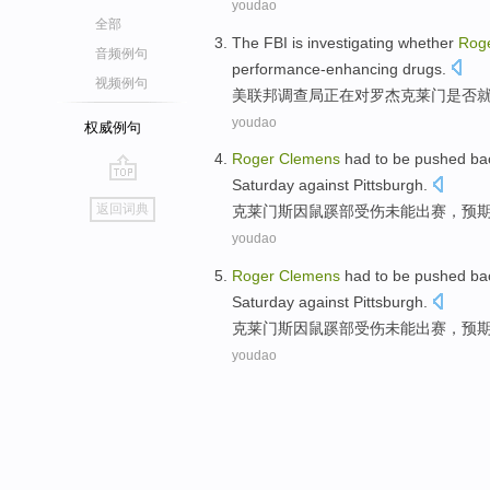
youdao
全部
The FBI
is investigating
whether
Rog
音频例句
performance-enhancing
drugs.
视频例句
美
联邦
调查局
正在
对
罗杰
克莱门
是否
youdao
权威例句
Roger
Clemens
had to be pushed b
Saturday
against
Pittsburgh
.
go
返回词典
克莱门斯
因
鼠蹊
部
受伤未能出赛，
预
top
youdao
Roger
Clemens
had to be pushed b
Saturday
against
Pittsburgh
.
克莱门斯
因
鼠蹊
部
受伤未能出赛，
预
youdao