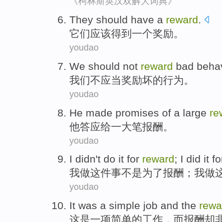
《柯林斯英汉双解大词典》
They
should
have
a
reward
.
它们
应该
得到
一个
奖励
。
youdao
We
should
not
reward
bad
beha
我们
不
应当
奖励
坏
的
行为
。
youdao
He
made promises
of
a
large
re
他
答应
给
一
大笔
报酬
。
youdao
I
didn't do
it
for
reward
;
I
did it
fo
我
做这件事
不是
为了
报酬
；我
做
youdao
It
was
a
simple
job
and the
rewa
这
是
一项
简单
的
工作
，
而
报酬
却