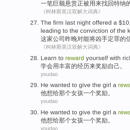
一
笔巨额
悬赏
正
被
用来
找回特纳
《柯林斯英汉双解大词典》
The firm
last night
offered a $1
leading to the
conviction
of
the k
这家
公司
昨晚
对
能将凶手
定罪
的
《柯林斯英汉双解大词典》
L
earn to
reward
yourself with ri
学
会用丰富的经历来奖励自己。
youdao
H
e wanted to give the girl a
rew
他
想给那个女孩一个奖励。
youdao
H
e wanted to give the girl a
rew
他
想给那个女孩一个奖励。
youdao