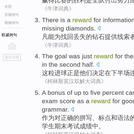
赢得
比赛
的
胜利
是
全队
付出努力
全部
《牛津词典》
音频例句
There is a
reward
for informatio
视频例句
missing
diamonds
.
权威例句
凡能为
找回丢失
的
钻石
提供线索
《牛津词典》
go
The
goal
was just
reward
for
the
返回词典
top
in
the second half
.
这
粒进球
正是
他们
决定
在
下半场
《柯林斯英汉双解大词典》
A
bonus
of
up to
five percent
ca
exam
score
as a
reward
for
goo
grammar
.
作为
对
正确
的
拼写
、
标点
和
语法
学生
期末
考试
成绩中
。