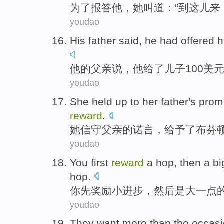
为了
报答
他
，
她
叫道
：“
到
这儿来
youdao
His
father
said
,
he
had
offered
h
他
的
父亲
说
，
他
给了
儿子
100
美
youdao
She held up to
her
father's
prom
reward
.
她信守
父亲
的
诺言
，
给予
了布
芬
youdao
You
first
reward
a
hop
,
then
a
bi
hop.
你
先
奖励
小
进步
，
然后
是
大
一点
youdao
They
want
more
than
the occasi