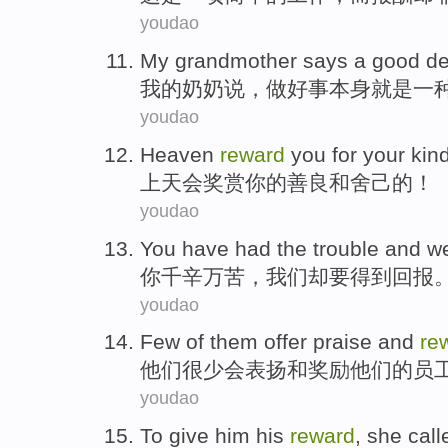
youdao
My
grandmother
says
a
good d
我
的
奶奶
说，做好事
本身
就是
一
youdao
Heaven
reward
you for
your
kin
上天
会
奖赏
你的
善良
和
舍己
的！
youdao
You
have had the
trouble
and
w
你
千辛万苦
，
我们
却
要
得到
回报
youdao
Few
of
them
offer praise
and
re
他们
很少
会
表扬
和
奖励
他们
的
员
youdao
To
give
him his
reward
,
she
call