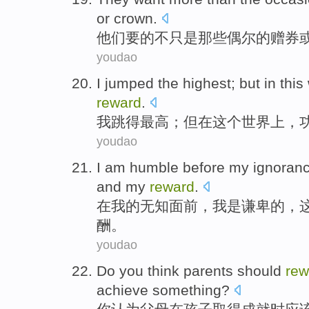
or
crown.
他们
要
的
不只是
那些
偶尔的
赠券
youdao
I
jumped
the highest
;
but
in
this
reward
.
我
跳得
最高
；
但
在
这个
世界上
，
youdao
I
am
humble
before
my
ignoran
and
my
reward
.
在
我
的
无知
面前
，
我
是
谦卑的
，
酬
。
youdao
Do you
think
parents
should
rew
achieve
something?