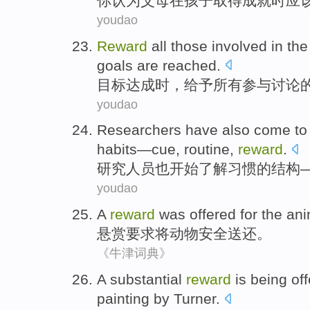
你
认为
父母
在
孩子
取得
成就时
应
youdao
Reward
all
those
involved in
the
goals
are
reached
.
目标
达成
时
，给予
所有
参与
讨论
youdao
Researchers
have also
come to
habits
—
cue
,
routine
,
reward
.
研究人员
也
开始
了解
习惯
的
结构
youdao
A
reward
was
offered for
the
ani
悬赏
要求
将
动物
安全
送还
。
《牛津词典》
A
substantial
reward
is being
off
painting by
Turner
.