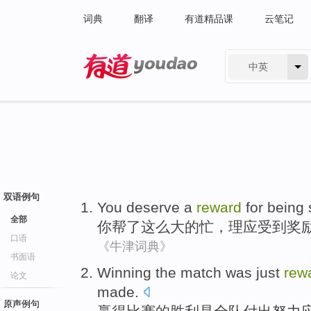
词典
翻译
有道精品课
云笔记
中英
有道 - 网易旗下搜索
双语例句
You
deserve
a
reward
for
being 
全部
你
帮了
这么
大的忙，
理应
受到
奖
口语
《牛津词典》
书面语
Winning
the
match
was
just
rew
论文
made.
原声例句