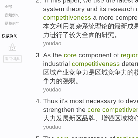
In this paper
,
we use
the latest
全部
system
theory
and
its
research
音频例句
competitiveness
a more
compre
视频例句
本文
利用
复杂
系统
理论
的
最新
成
力进行
了
较为
全面
的研究。
权威例句
youdao
As
the
core
component
of
regio
go
返回词典
top
industrial
competitiveness
dete
区域
产业
竞争力
是
区域竞争力
的
争力的强弱。
youdao
Thus it's most
necessary
to
dev
strengthen
the
core
competitive
大力发展
新区
品牌
、
增强
区域
核
youdao