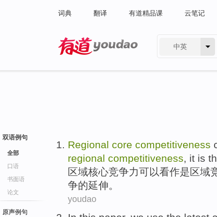
词典
翻译
有道精品课
云笔记
中英
有道 - 网易旗下搜索
双语例句
Regional
core
competitiveness
全部
regional
competitiveness
, it
is
t
口语
区域
核心
竞争力
可以
看作
是
区域
书面语
争
的
延伸
。
论文
youdao
原声例句