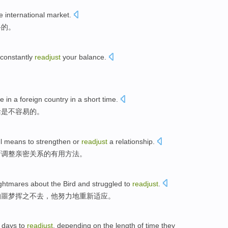
e
international
market
.
格
的。
 constantly
readjust
your
balance
.
。
fe
in a foreign country
in
a short time
.
活
是
不容易
的。
l
means
to strengthen
or
readjust
a
relationship
.
新调整
亲密关系
的有用
方法
。
ghtmares
about
the
Bird
and
struggled to
readjust
.
的噩梦挥之不去，他
努力
地重新
适应
。
 days
to
readjust
, depending on the
length
of
time
they