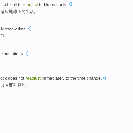
it difficult
to
readjust
to
life
on
earth
.
新
适应地球
上
的
生活
。
 Moscow
time
.
时间。
expectations
.
lock
does not
readjust
immediately
to
the
time
change
.
的
改变
而引起
的。