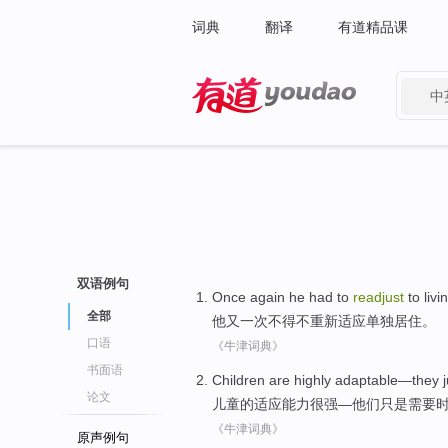
词典
翻译
有道精品课
中
有道 - 网易旗下搜索
双语例句
Once again
he
had to
readjust
to
livi
全部
他
又一
次
不得不
重新
适应单独居住。
口语
《牛津词典》
书面语
Children
are
highly adaptable
—
they
论文
儿童
的适应能力
很强
—
他们
只是
需要
《牛津词典》
原声例句