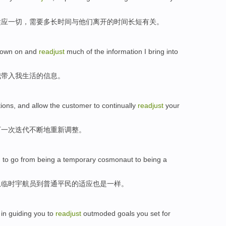
适应
一切，需要多长时间与
他们
离开
的时间
长短
有关。
down on
and
readjust
much
of the
information
I
bring into
我
带入
我生活
的
信息
。
tions
, and
allow
the
customer
to
continually
readjust
your
下一次
迭代
不断地
重新调整
。
, to go
from
being a temporary
cosmonaut
to being a
从
临时
宇航员
到
普通
平民的适应也是一样。
in
guiding
you
to
readjust
outmoded
goals
you
set
for