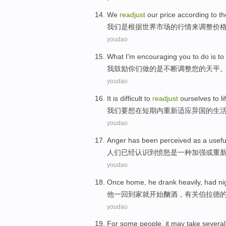
We
readjust
our
price
according to
th
我们
是
根据
世界
市场
的
行情
来调整
价
youdao
What I'm
encouraging
you
to do
is
to
我
鼓励
你们
做
的
是
不断
调整
您
的
天平
youdao
It
is
difficult
to
readjust
ourselves to
li
我们
要
想
在短期内重新适应异国的
生
youdao
Anger
has been
perceived
as
a
usefu
人们
已经
认识到
愤怒
是
一种
加强
或
重
youdao
Once
home
,
he
drank heavily
,
had ni
他
一回
到家
就
开始
酗酒
，
有关
伯
拉德
youdao
For some
people
,
it may
take
several