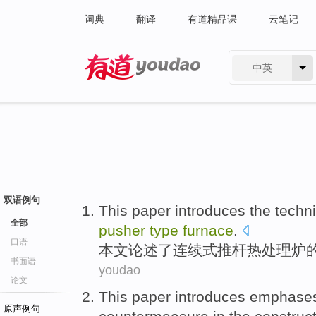
词典
翻译
有道精品课
云笔记
中英
有道 - 网易旗下搜索
双语例句
This paper
introduces
the
techni
全部
pusher
type
furnace
.
口语
本文
论述
了
连续
式
推杆
热处理炉
书面语
youdao
论文
This paper introduces
emphase
原声例句