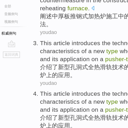
countermeasure
in
the
construc
全部
reheating
furnace
.
音频例句
阐述
中厚
板推钢
式加热炉
施工
中
视频例句
法
。
youdao
权威例句
This article introduces the
techn
characteristics
of
a
new
type
wh
go
返回词典
top
and
its
application
on a
pusher-
介绍
了
新型
孔洞
式全
热滑
轨
技术
炉上的
应用
。
youdao
This article introduces the
techn
characteristics
of
a
new
type
wh
and
its
application
on a
pusher-
介绍
了
新型
孔洞
式全
热滑
轨
技术
炉上的
应用
。