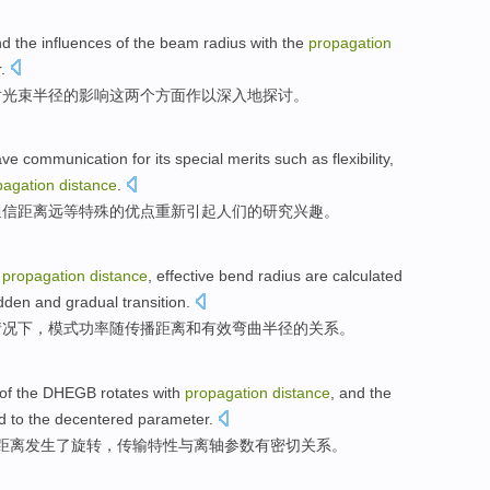
nd
the
influences
of
the
beam
radius
with
the
propagation
r
.
对
光束
半径
的
影响
这
两个方面作以
深入
地探讨。
ave
communication
for
its
special
merits
such as
flexibility
,
pagation
distance
.
通信
距离远
等
特殊
的
优点
重新引起
人们
的研究
兴趣
。
n
propagation
distance
,
effective
bend
radius
are
calculated
udden
and
gradual
transition.
情况下，
模式
功率
随
传播
距离
和
有效弯曲半径的关系。
of the
DHEGB
rotates
with
propagation
distance
, and the
d
to the decentered
parameter
.
距离
发生了
旋转
，
传输
特性
与离轴参数
有
密切
关系
。