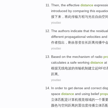
Then
, the
effective
distance
expressi
introduced
by comparing
this
equatio
接下来
，将
此
传输
方程
与
光
在
自由
空
youdao
The authors
indicate that
the residual
different
propagational
velocities
and 
作者
指出
，
剩余
形变
在
长距离
传播
中
youdao
Based on
the
mechanism
of
radio
pr
calculates
a
safe
working
distance
at
根据
无线
电波
的
传输
机制
建立
起
RFID
距离
。
youdao
In order to
get
dense
and
correct disp
space
distance
and
using belief
prop
立体
匹配
是计算机视觉领域的
一
个重
颜色
与
空间
距离
的
置信度
传播立体匹