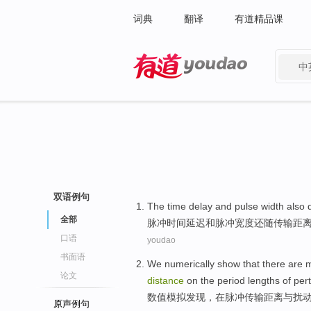
词典
翻译
有道精品课
中
有道 - 网易旗下搜索
双语例句
The
time
delay
and
pulse
width
also
全部
脉冲
时间
延迟
和
脉冲
宽度
还
随
传输
距
口语
youdao
书面语
We numerically
show
that
there are
论文
distance
on
the
period
lengths
of per
数值
模拟
发现
，
在
脉冲
传输
距离
与
扰
原声例句