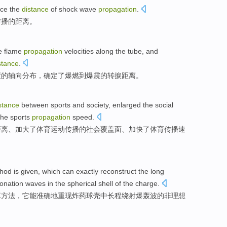
uce
the
distance
of
shock wave
propagation
.
传播
的
距离
。
e
flame
propagation
velocities
along the
tube
, and
stance
.
度
的轴向分布，
确定
了
爆燃
到
爆震的转捩距离。
stance
between
sports
and
society
,
enlarged
the
social
he sports
propagation
speed
.
距离
、
加大
了
体育运动
传播
的
社会
覆盖面
、
加快
了体育传播
速
hod
is
given
,
which
can
exactly
reconstruct
the long
onation
waves
in
the
spherical
shell
of the
charge
.
算
方法
，
它
能
准确地
重现
炸药
球
壳
中长程绕射
爆
轰
波
的
非
理想