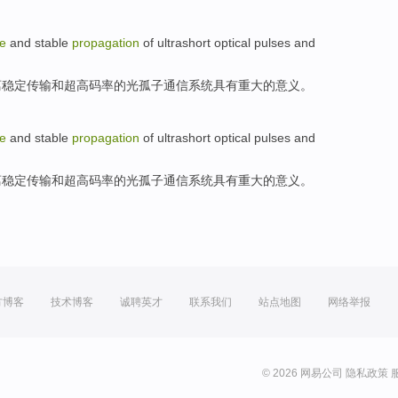
ce
and
stable
propagation
of
ultrashort
optical
pulses
and
离
稳定
传输
和
超高码率
的
光孤子通信
系统
具有
重大的意义。
ce
and
stable
propagation
of
ultrashort
optical
pulses
and
离
稳定
传输
和
超高码率
的
光孤子通信
系统
具有
重大的意义。
方博客
技术博客
诚聘英才
联系我们
站点地图
网络举报
© 2026 网易公司
隐私政策