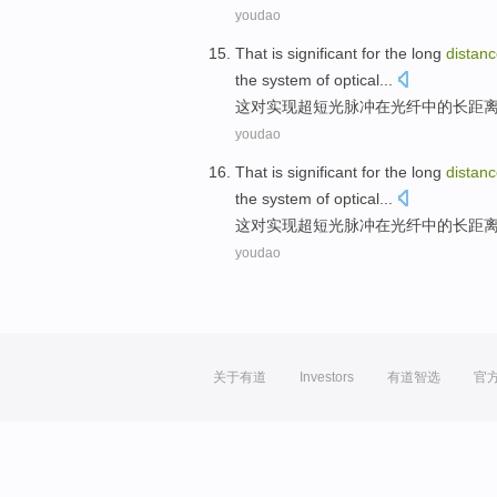
youdao
That
is significant
for
the
long
distan
the
system
of
optical
...
这
对
实现
超
短
光
脉冲
在光纤
中的
长距
youdao
That
is significant
for
the
long
distan
the
system
of
optical
...
这
对
实现
超
短
光
脉冲
在光纤
中的
长距
youdao
关于有道
Investors
有道智选
官