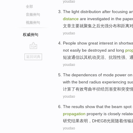
youdao
全部
The
light
distribution
after
focusing
a
音频例句
distance
are
investigated
in the
pape
视频例句
文章
主要
就聚集
之后
光强
分布
和
距离
youdao
权威例句
People
show great
interest in
shortw
not easily be destroyed and long
pro
go
返回词典
短波
通信
以
其
机动
灵活
、抗毁性强、
top
youdao
The
dependences
of
mode
power
o
with
the
bend
radius experiencing s
计算了
有效
弯曲
半径
经历
渐变
和
突变
youdao
The results
show that
the beam
spot
propagation
property
is closely
relate
研究
结果
表明
，
DHEGB
光斑
随着
传输
youdao