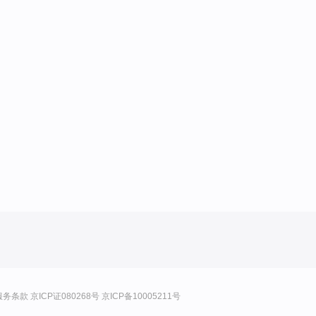
服务条款
京ICP证080268号
京ICP备10005211号