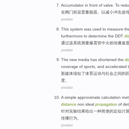
Accumulator
in
front
of
valve
.
To
red
在
阀门
前
设置蓄能器
。
以
减小
冲击波
youdao
This
system
was used to
measure
th
furthermore
to
determine
the
DDT
di
通过该
系统
测量
爆震
管
中
火焰
传播
速
youdao
The
new
media
has
shortened
the
di
coverage
of
sports, and
accelerated
t
新
媒体
缩短了
体育
运动
与
社会
之间
的
度
。
youdao
A
simple
approximate
calculation
met
distance
non
ideal
propagation
of
det
针对实验结果
给出
一种
简便
的
近似
计
传播
行为。
youdao