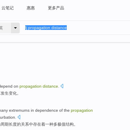
云笔记
惠惠
更多产品
英
depend on
propagation
distance
.
离
发生变化。
many
extremums
in
dependence
of
the
propagation
turbation
.
动
周期
长度
的
关系
中
存在
着一种
多
极值
结构。