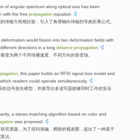
on
of
angular
spectrum
along
optical
axis
has
been
n
with
the
free
propagation
equation
.
间的传输方程
相
比较，
引入
了
角
谱
轴向
传输
的
等效
距离
公式
。
deformation
would
fission
into
two
deformation
fields
with
different
directions
in
a long
distance
propagation
.
会
裂变
为
两个
不同
传播
速度
、不同
方向
的形变
场
。
opagation
, this paper
builds
an
RFID
signal
loss
model
and
which readers
could
operate
simultaneously
.
系统
信号
损失
模型
，
并推导出
多
读写
器能够同时
工作
的
安全
arity
,
a
stereo
matching
algorithm
based on
color
and
agation
was proposed
.
要研究课题，
为了
得到
准确
、
稠密
的视差图，提出了一种
基于
配
算法
。