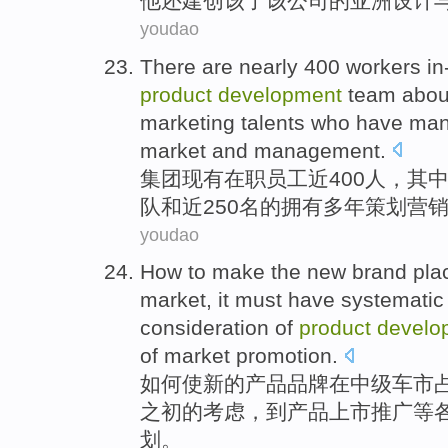
他
还建创该了
该
公司
的
亚洲
设计
youdao
There are
nearly
400
workers
in
product
development
team
abou
marketing
talents who
have
man
market and
management
.
集团现有
在职
员工
近
400人，
其
队
和
近250名的
拥有
多年
策划
营
youdao
How to
make the
new
brand
pla
market, it
must have
systematic
consideration
of
product
develo
of
market
promotion
.
如何
使
新的
产品
品牌
在
中级
车市
之初
的
考虑
，
到
产品上市推广
等
划
。