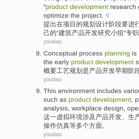
"
product
development
research
optimize
the
project.
提出
在
项目
的
规划
设计
阶段
要进
己的
“
建筑
产品
开发
研究
小组
”
专职
youdao
Conceptual
process
planning
is
the
early
product
development
s
概要
工艺
规划
是
产品
开发
早期
阶
youdao
This
environment
includes
vari
such as
product
development
,
p
analysis
,
workplace
design
,
ope
这
一虚拟
环境
涉及
产品
开发
、
生
操作
仿真
等
多个
方面。
youdao