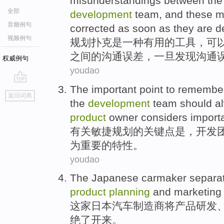
misunderstandings
between the
全部
development
team
, and these 
音频例句
corrected
as
soon as
they are
d
视频例句
规划
扑克
是
一种
有用的
工具
，可
之间的沟通误差，
一旦
发现沟通
权威例句
youdao
The
important
point
to remembe
go
返回词典
top
the
development
team
should
a
product
owner
considers
import
有关
敏捷
规划
的
关键点
是
，
开发
为
重要
的特性。
youdao
The Japanese
carmaker
separa
product
planning
and
marketing
这家
日本
汽车制造商
将
产品
研发
绝了开来。