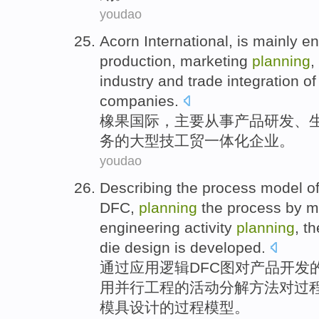
youdao
Acorn
International
,
is mainly
en
production
,
marketing
planning
,
industry and trade
integration
of
companies
.
橡果
国际
，
主要
从事
产品
研发
、
务
的
大型
技工贸
一体化
企业
。
youdao
Describing
the
process
model
o
DFC
,
planning
the process by
m
engineering
activity
planning
,
th
die
design
is
developed
.
通过
应用
逻辑
DFC
图
对
产品
开发
用
并行
工程
的
活动
分解
方法
对
过
模具
设计
的过程模型。