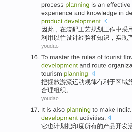
process
planning
is
an
effective
experience
and
knowledge
in
de
product
development
.
因此
，
在
装配
工艺
规划
工作中采
利用
以往
设计
经验
和
知识
，
实现
youdao
To master
the
rules
of
tourist
flo
development
and
route
organiza
tourism
planning
.
把握
旅游
流
运动
规律
有利于
区域
合理
组织
。
youdao
It
is also
planning
to make
India
development
activities
.
它
也
计划
把
印度
所有
的
产品
开发