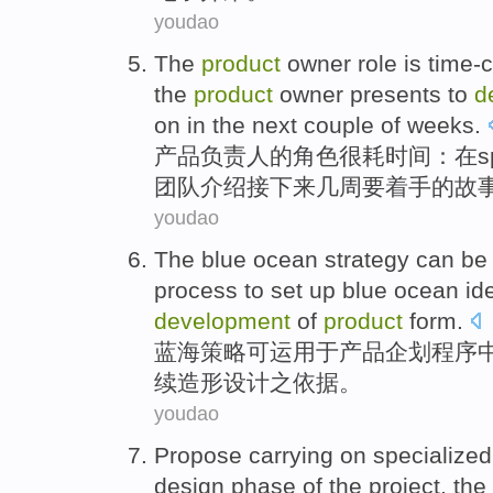
youdao
The
product
owner
role
is time
the
product
owner presents
to
d
on in the
next
couple
of
weeks
.
产品
负责人
的
角色
很
耗时间：
在
s
团队
介绍
接下来
几周
要
着手的
故
youdao
The blue
ocean
strategy
can be
process
to set up blue ocean
id
development
of
product
form.
蓝海
策略
可
运用
于
产品
企划
程序
续造形
设计
之
依据
。
youdao
Propose
carrying
on
specialize
design
phase
of
the
project
, the