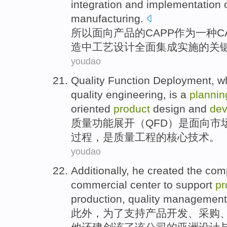
integration
and implementation
manufacturing
.
所以
面向
产品
的
CAPP
作为
一种
C
造
中
工艺
设计
全面
集成
实施
的
关
youdao
Quality
Function
Deployment
, 
quality
engineering
, is
a
plannin
oriented
product
design
and
dev
质量
功能
展开
（QFD）
是
面向
市
过程
，是质量
工程
的
核心
技术
。
youdao
Additionally
,
he
created
the
com
commercial
center
to
support
pr
production
,
quality
management
此外
，
为了
支持
产品
开发
、
采购