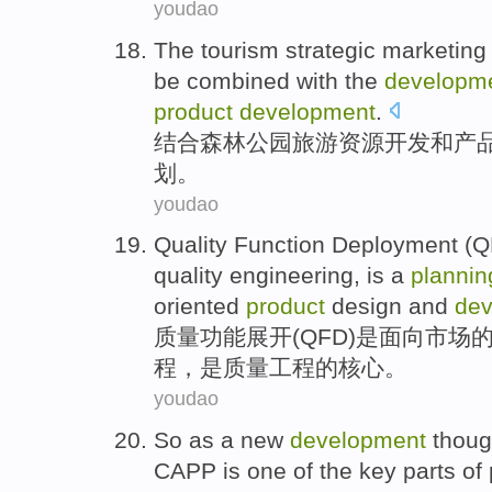
youdao
The
tourism
strategic
marketing
be
combined
with the
developm
product
development
.
结合
森林
公园
旅游
资源
开发
和
产
划
。
youdao
Quality
Function
Deployment
(
Q
quality
engineering
,
is
a
plannin
oriented
product
design
and
dev
质量
功能
展开
(
QFD
)
是
面向市场
程
，是质量
工程
的
核心
。
youdao
So
as
a
new
development
thoug
CAPP
is
one
of
the
key
parts
of