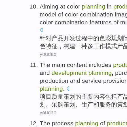
Aiming at
color
planning
in
prod
model
of
color
combination
ima
color combination
features
of
mu
针对
产品
开发过程
中的
色彩
规划
色
特征
，
构建
一种
多工作
模式
产
youdao
The
main
content
includes
prod
and
development
planning
,
pur
production
and
service
provisio
planning
.
项目
质量
策划
的
主要
内容
包括
产
划、
采购
策划、
生产
和
服务
的策
youdao
The
process
planning
of
produc