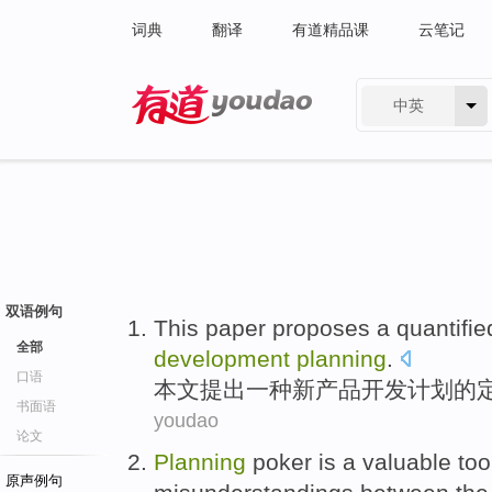
词典
翻译
有道精品课
云笔记
中英
有道 - 网易旗下搜索
双语例句
This paper
proposes
a
quantifie
全部
development
planning
.
口语
本文
提出
一种
新
产品
开发
计划
的
书面语
youdao
论文
Planning
poker
is
a
valuable
too
原声例句