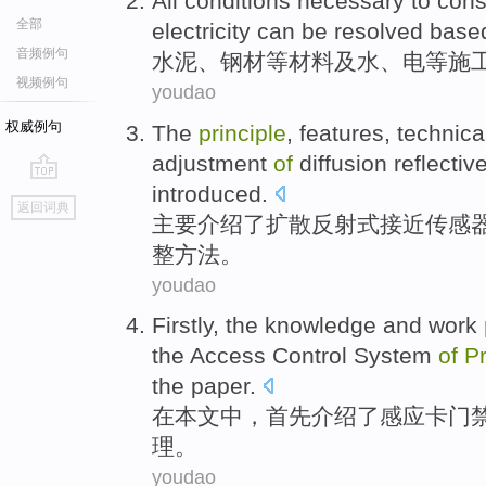
All
conditions
necessary to
cons
全部
electricity
can be
resolved
based
音频例句
水泥、
钢材等
材料及
水
、
电等
施
视频例句
youdao
权威例句
The
principle
,
features
,
technica
adjustment
of
diffusion
reflectiv
introduced
.
go
返回词典
top
主要
介绍了
扩散
反射式
接近
传感
整方法
。
youdao
Firstly
, the
knowledge
and
work
the
Access
Control
System
of
Pr
the paper
.
在
本文
中，
首先
介绍了
感应
卡
门
理
。
youdao