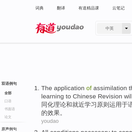
词典
翻译
有道精品课
云笔记
中英
有道 - 网易旗下搜索
双语例句
The application
of
assimilation
t
全部
learning
to
Chinese
Revision
wil
口语
同化
理论
和
就近
学习
原则
运用于
书面语
的效果。
论文
youdao
原声例句