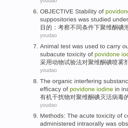
youdao
OBJECTIVE
Stability
of
povidon
suppositories
was studied
unde
目的：
考察
不同
条件下
聚维酮
碘
youdao
Animal
test
was
used
to
carry o
subacute
toxicity
of
povidone
io
采用
动物
试验
法对聚维
酮
碘喷雾
youdao
The organic
interfering
substan
efficacy
of
povidone
iodine
in
in
有机
干扰
物
对
聚
维酮
碘
灭活
病毒
youdao
Methods
: The
acute
toxicity
of
c
administered intraorally
was
obs