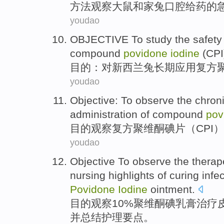
方法
观察
大
鼠和家兔口腔给
药
的
youdao
OBJECTIVE To
study
the
safety
compound
povidone
iodine
(CPI
目的
：对
新西兰
兔
长期
应用
复方
youdao
Objective:
To observe
the
chron
administration of
compound
pov
目的
观察
复方
聚维酮碘片
（
CPI
）
youdao
Objective To
observe
the therap
nursing
highlights
of
curing
infe
Povidone
Iodine
ointment
.
目的
观察
10%聚维
酮
碘
乳膏
治疗
并
总结
护理
要点
。