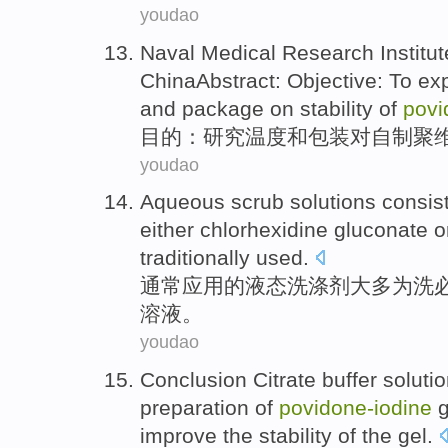
youdao
Naval Medical
Research
Institu
ChinaAbstract:
Objective
: To ex
and
package
on
stability
of
pov
目的
：
研究
温度
和
包装
对自制聚
youdao
Aqueous
scrub
solutions consis
either chlorhexidine
gluconate
o
traditionally
used
.
通常
应用
的
液态
洗涤剂
大多
为洗
溶液
。
youdao
Conclusion
Citrate
buffer
soluti
preparation
of
povidone-
iodine
g
improve
the
stability
of the gel.