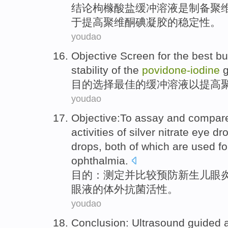
结论
枸橼
酸盐
缓冲
溶液
是
制备
聚
于
提高
聚维酮碘凝胶的
稳定性
。
youdao
Objective
Screen for
the
best
bu
stability
of
the
povidone-
iodine
g
目的
选择
最佳
的
缓冲
溶液
以
提高
youdao
Objective
:
To assay
and
compar
activities
of
silver
nitrate
eye
dr
drops
, both of which are used f
ophthalmia
.
目的
：
测定
并
比较
预防
新生儿
眼
眼液
的
体外
抗菌
活性
。
youdao
Conclusion
:
Ultrasound
guided