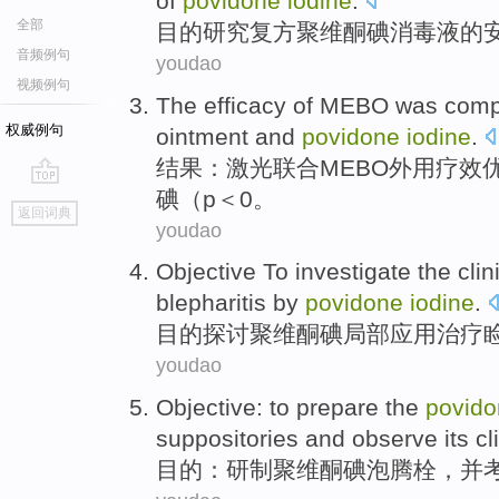
of
povidone
iodine
.
全部
目的
研究
复方
聚维
酮
碘消
毒液
的
音频例句
youdao
视频例句
The
efficacy of
MEBO
was
comp
权威例句
ointment
and
povidone
iodine
.
结果
：
激光
联合MEBO外用
疗效
碘（p＜0。
go
返回词典
top
youdao
Objective
To investigate
the
clin
blepharitis by
povidone
iodine
.
目的
探讨
聚维
酮
碘
局部
应用
治疗
youdao
Objective
: to prepare
the
povido
suppositories
and
observe
its
cl
目的
：研制
聚
维酮
碘
泡腾
栓
，
并