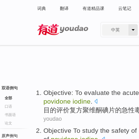
词典
翻译
有道精品课
云笔记
中英
有道 - 网易旗下搜索
双语例句
Objective: To
evaluate
the
acute
全部
povidone
iodine
.
口语
目的
评价
复方
聚维酮碘片
的
急性
书面语
youdao
论文
Objective To
study
the
safety
of
原声例句