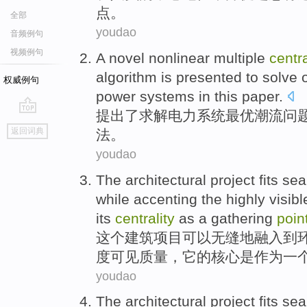
点。
全部
youdao
音频例句
视频例句
A
novel
nonlinear
multiple
centra
algorithm is presented
to
solve
权威例句
power
systems
in this paper.
提出了
求解
电力
系统
最优
潮流
问
go
返回词典
法
。
top
youdao
The
architectural
project
fits se
while accenting
the
highly
visibl
its
centrality
as
a
gathering
poin
这个
建筑
项目
可以
无缝
地融入
到
度
可见
质量
，
它
的
核心
是作为
一
youdao
The
architectural
project
fits se