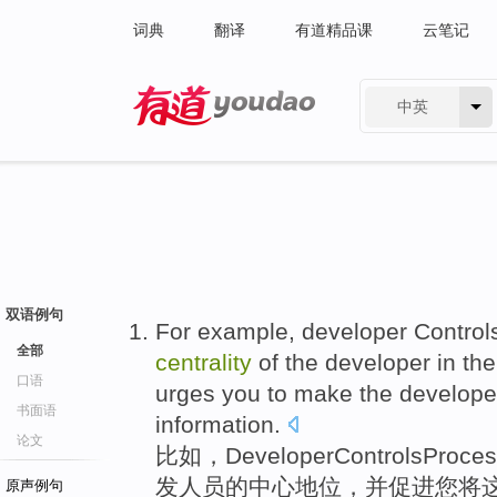
词典
翻译
有道精品课
云笔记
中英
有道 - 网易旗下搜索
双语例句
For example
,
developer
Control
全部
centrality
of
the
developer
in
th
口语
urges
you
to make
the
develop
书面语
information
.
论文
比如
，
Developer
Controls
Proces
发
人员的
中心
地位，
并
促进
您
将
原声例句