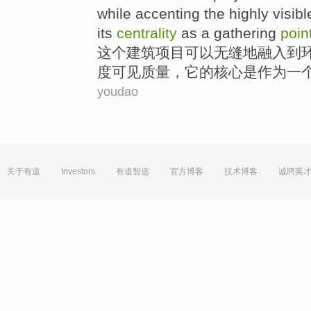
while accenting
the
highly
visibl
its
centrality
as
a
gathering
poin
这个
建筑
项目
可以
无缝
地融入
到
度
可见
质量
，
它
的
核心
是作为
一
youdao
关于有道
Investors
有道智选
官方博客
技术博客
诚聘英