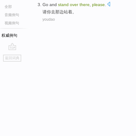
Go and
stand
over
there
,
please
.
全部
请你
去
那边
站着
。
音频例句
youdao
视频例句
权威例句
go
返回词典
top