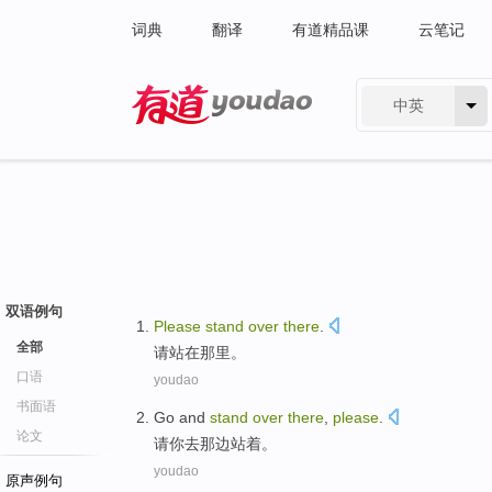
词典
翻译
有道精品课
云笔记
中英
有道 - 网易旗下搜索
双语例句
Please
stand
over
there
.
全部
请
站
在
那里
。
口语
youdao
书面语
Go and
stand
over
there
,
please
.
论文
请你
去
那边
站着
。
youdao
原声例句