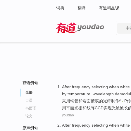
词典
翻译
有道精品课
中
有道 - 网易旗下搜索
双语例句
After
frequency
selecting
when white 
全部
by
temperature
,
wavelength
demodula
口语
采用铜管
和
端面镀膜的
光纤
制作
f
-
P
传
用
平面
光栅和线阵CCD
实现
光波波长
书面语
youdao
论文
After
frequency
selecting
when white 
原声例句