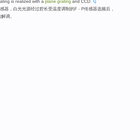
ting is
realized
with a
plane
grating
and
CCD
.
感器
，
白光
光源
经过
腔
长受
温度
调制
的F
-
P传感器
选
频
后
，
的
解调
。