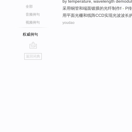
by
temperature
,
wavelength
demodula
全部
采用铜管
和
端面镀膜的
光纤
制作
f
-
P
传
音频例句
用
平面
光栅和线阵CCD
实现
光波波长
视频例句
youdao
权威例句
go
返回词典
top