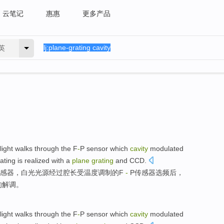
云笔记
惠惠
更多产品
英
light walks
through
the
F
-
P
sensor which
cavity
modulated
ting is
realized
with a
plane
grating
and
CCD
.
感器
，
白光
光源
经过
腔
长受
温度
调制
的F
-
P传感器
选
频
后
，
的
解调
。
light walks
through
the
F
-
P
sensor which
cavity
modulated