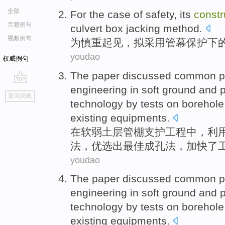
全部
For
the case
of
safety, its
constr
音频例句
culvert
box jacking
method.
视频例句
为
慎重起见，拟
采用
管幕保护下
youdao
权威例句
The
paper discussed common p
engineering
in
soft
ground
and
go
返回词典
top
technology
by
tests
on
borehole
existing
equipments
.
在
软弱
土层
管
棚支护
工程
中
，利
法
，优选出最佳成孔
法
，加快了
youdao
The
paper discussed common p
engineering
in
soft
ground
and
technology
by
tests
on
borehole
existing
equipments
.