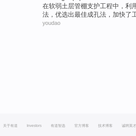
在
软弱
土层
管
棚支护
工程
中
，利
法
，优选出最佳成孔
法
，加快了
youdao
关于有道
Investors
有道智选
官方博客
技术博客
诚聘英