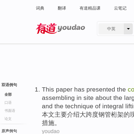
词典
翻译
有道精品课
云笔记
中英
有道 - 网易旗下搜索
双语例句
This paper
has
presented
the
co
全部
assembling in
site
about
the
lar
口语
and
the
technique of integral
lif
书面语
本文
主要
介绍
大跨度
钢管
桁架
的
论文
措施。
youdao
原声例句