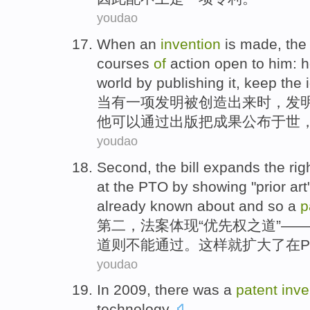
youdao
When
an
invention
is
made, th
courses
of
action
open to him:
h
world by
publishing
it, keep the
当
有
一项
发明
被
创造出来时，
发
他
可以
通过
出版
把
成果公布于世
youdao
Second
, the
bill
expands
the
rig
at
the PTO
by
showing
"
prior
art
already
known about
and
so
a
p
第二
，
法案
体现
“
优先权之
道”—
道
则不能
通过
。
这样
就扩大
了
在
P
youdao
In 2009,
there
was a
patent
inve
technology
.