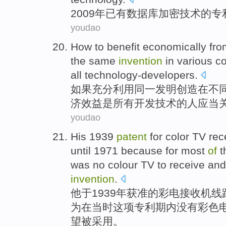
2009年
已有
数据库
加密
技术
的
专
youdao
How to
benefit economically
fr
the same
invention
in
various
co
all
technology-developers.
如果充分利用
同一
发明创造
在
不
济
效益
是
所有开发技术的人应当
youdao
His
1939
patent
for color
TV
rec
until
1971
because
for
most
of
t
was no
colour
TV
to
receive
an
invention
.
他
于1939年获准
的
彩电
接收机
线
为
在当时这项专利期内
没有
彩色
望
被采用。