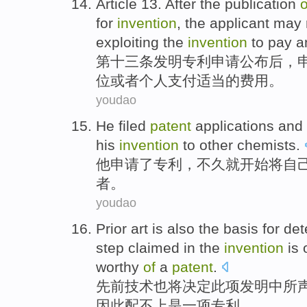
Article
13.
After
the
publication
o
for
invention
,
the applicant
may
exploiting the
invention
to pay
a
第十三条
发明
专利
申请
公布
后
，
位
或者
个人
支付
适当
的
费用。
youdao
He
filed
patent
applications
and
his
invention
to
other
chemists
.
他
申请了
专利
，
不久就
开始
将
自
者
。
youdao
Prior art
is also
the basis for
det
step
claimed
in
the
invention
is
worthy
of
a
patent
.
先前
技术
也
将
决定
此项
发明
中
所
因此
配
不
上是一项专利。