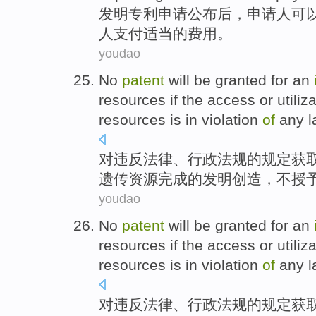
发明
专利申请
公布
后
，
申请人
可
人
支付
适当
的
费用
。
youdao
No
patent
will
be
granted
for an
resources
if the
access
or
utiliz
resources is
in violation
of
any
l
对
违反
法律
、
行政
法规
的
规定
获
遗传资源完成的
发明创造
，
不
授
youdao
No
patent
will
be
granted
for an
resources
if the
access
or
utiliz
resources is
in violation
of
any
l
对
违反
法律
、
行政
法规
的
规定
获