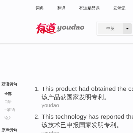
词典
翻译
有道精品课
云笔记
中英
有道 - 网易旗下搜索
双语例句
This
product
had
obtained
the
c
全部
该
产品
获
国家
发明
专利
。
口语
youdao
书面语
This
technology
has
reported th
论文
该
技术
已
申报
国家
发明
专利
。
原声例句