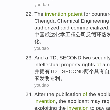
youdao
The
invention
patent
for counter
Chengda
Chemical
Engineering
authorized
and
commercialized
.
中国
成达
化学
工程
公司
反循环
蒸
化
。
youdao
And
a
TD
,
SECOND
two
securit
intellectual
property rights
of
a
n
并
拥有
TD
、
SECOND
两个
具有
自
家
发明
专利。
youdao
After
the
publication
of
the appli
invention
, the
applicant
may
req
exploiting the
invention
to pay
a