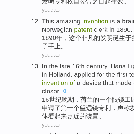
发明
专利权
自公告
之
日起生效。
youdao
This
amazing
invention
is a bra
Norwegian
patent
clerk
in 1890.
1890年，
这个
非凡的
发明
诞生于
子
手上。
youdao
In the late
16th
century
,
Hans
Li
in Holland
,
applied for
the
first
t
invention
of
a
device
that
made
closer
.
16
世纪
晚期
，
荷兰
的
一
个眼镜工
申请
了
第一个
望远镜
专利
，
声称
体
看起来
更近
的
装置
。
youdao