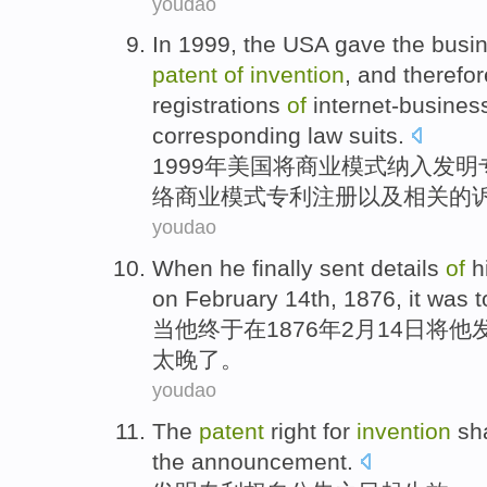
youdao
In 1999,
the USA
gave the
busi
patent
of
invention
, and therefo
registrations
of
internet-busines
corresponding
law suits
.
1999年
美国
将
商业
模式
纳入
发明
络商业模式
专利
注册
以及
相关
的
youdao
W
hen he finally sent details
of
h
on February 14th, 1876, it was t
当
他终于在1876年2月14日将
太晚了。
youdao
The
patent
right for
invention
sha
the
announcement
.