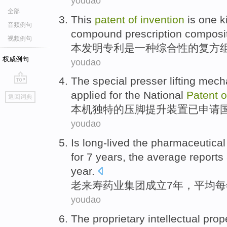
youdao
全部
This
patent
of
invention
is
one
k
音频例句
compound prescription
composi
视频例句
本发明
专利
是
一
种
综合性
的
复方
权威例句
youdao
The
special
presser
lifting
mech
go
applied for
the
National
Patent
o
返回词典
top
本机
独特
的
压脚
提升
装置
已
申请
youdao
Is
long-lived
the pharmaceutical
for
7
years
,
the average
reports
year
.
老
来
寿
药业
集团
成立
7
年
，
平均
每
youdao
The
proprietary
intellectual
prope