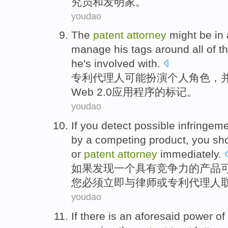
究员
和发明家。
youdao
The
patent
attorney
might be
in
manage
his
tags
around
all
of t
he's
involved
with.
专利
代理人
可能
扮演
个人
角色
，
Web
2.0
应用
程序的
标记
。
youdao
If you
detect
possible
infringem
by
a
competing
product
,
you
sh
or
patent
attorney
immediately
.
如果
发现
一个
具有竞争力
的
产品
您
必须
立即
与
律师
或
专利
代理人
youdao
If there is an
aforesaid
power
of