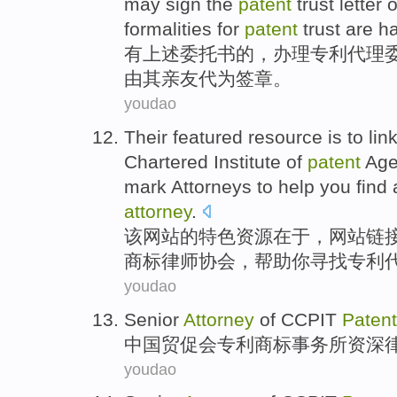
may
sign the
patent
trust letter 
formalities
for
patent
trust are
h
有
上述
委托书
的
，办理
专利
代理
由
其
亲友
代为
签章。
youdao
Their
featured
resource
is to
lin
Chartered
Institute
of
patent
Age
mark
Attorneys
to
help
you
find 
attorney
.
该
网站
的
特色
资源
在于
，网站
链
商标
律师
协会，
帮助
你
寻找
专利
youdao
Senior
Attorney
of CCPIT
Patent
中国
贸促会
专利
商标
事务所
资深
youdao