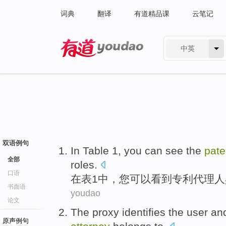
词典
翻译
有道精品课
云笔记
中英
有道 - 网易旗下搜索
双语例句
In
Table
1
,
you
can
see
the
pate
全部
roles
.
口语
在
表
1
中，
您
可以
看到
专利
代理人
书面语
youdao
论文
The proxy
identifies
the
user
an
原声例句