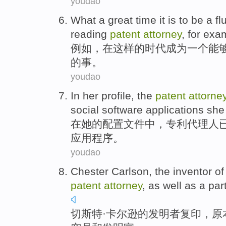
youdao
What
a
great
time
it
is
to be
a
fl
reading
patent
attorney
,
for exa
例如
，在
这样
的
时代
成为
一个
能
的
事。
youdao
In
her
profile
, the
patent
attorne
social
software
applications
she
在
她
的
配置文件
中，
专利
代理人
应用程序
。
youdao
Chester Carlson
,
the
inventor
o
patent
attorney
,
as well as
a
par
切斯特
·卡尔逊
的
发明者
复印
，
原