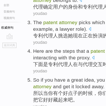
attorney
belongs
to.
全部
代理
确定
用户
的身份
和
专利
代理
音频例句
youdao
视频例句
The
patent
attorney
picks which
权威例句
example
,
a lawyer
role
).
专利
代理人
挑选
她
现在
正在
扮演
youdao
go
返回词典
top
Here are
the
steps
that
a
patent
interacting
with
the proxy
.
下面
是
专利
代理人
在
与
代理
交互
youdao
So
if
you
have
a
great
idea
,
you
attorney
and get
it
locked
away.
所以
当
你
有
个
好
点子
的时候，
你
把
它
好好藏起来吧。