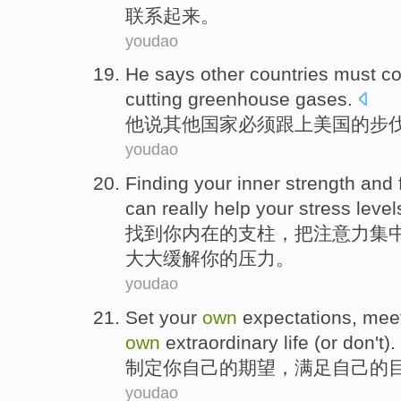
联系起来。
youdao
He
says
other
countries
must
co
cutting
greenhouse
gases
.
他
说
其他
国家
必须
跟上
美国
的步
youdao
Finding
your
inner
strength
and
can
really
help
your
stress level
找到
你
内在
的
支柱
，把
注意力
集
大大
缓解
你的
压力
。
youdao
Set
your
own
expectations
,
mee
own
extraordinary
life
(or don't).
制定
你
自己
的
期望
，
满足
自己的
youdao