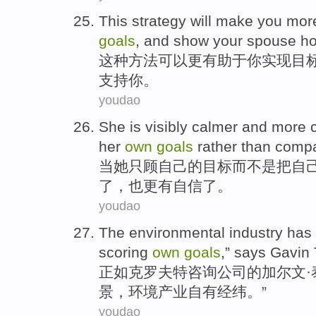
This
strategy
will
make
you
mor
goals
,
and
show
your
spouse
h
这种
方法
可以
更
有助于
你
实现目
支持
你
。
youdao
She
is visibly
calmer
and
more
her
own
goals
rather
than
compa
当
她
只顾
自己
的
目标
而
不是把
自
了，也
更
有自信
了。
youdao
The
environmental
industry
has 
scoring
own
goals
,” says Gavin 
正如克罗夫特
咨询公司
的
加尔文
景
，
环境
产业
自有
经纬。”
youdao