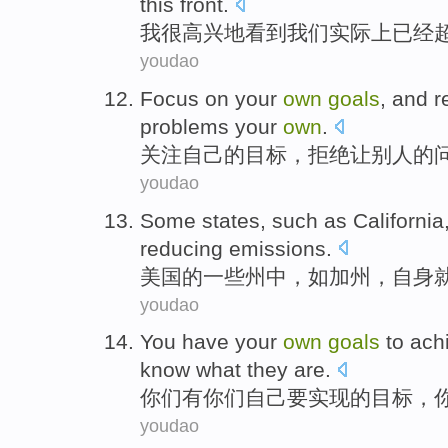
this front.
我
很
高兴
地
看到
我们
实际上
已经
youdao
Focus on
your
own
goals
, and
r
problems
your
own
.
关注
自己
的
目标
，
拒绝
让
别人
的
youdao
Some
states
,
such as
California
reducing
emissions.
美国
的
一些
州中，
如
加州
，
自身
youdao
You
have
your
own
goals
to
ach
know
what
they
are
.
你们
有
你们
自己
要
实现
的
目标
，
youdao