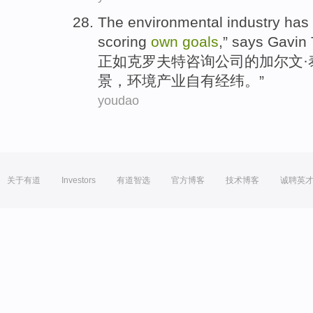
The
environmental
industry
has 
scoring
own
goals
,” says Gavin 
正如克罗夫特
咨询公司
的
加尔文
景
，
环境
产业
自有
经纬。”
youdao
关于有道
Investors
有道智选
官方博客
技术博客
诚聘英