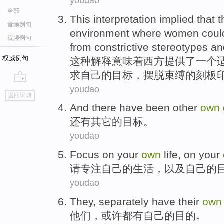
youdao
全部
This
interpretation
implied that
t
音频例句
environment
where
women
coul
视频例句
from
constrictive
stereotypes
an
权威例句
这种
解释
意味着
西方
提供了
一个
求
自己
的
目标
，
摆脱
束缚
的
刻板
youdao
go
返回词典
top
And there have been
other
own
还有
其它
的
目标
。
youdao
Focus on
your
own
life
, on your
请
专注
自己
的
生活
，以及自己的
youdao
They
,
separately
have
their
own
他们
，
或许
都有
自己
的
目的
。