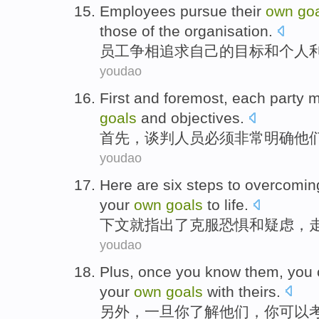
Employees
pursue
their
own
go
those of the
organisation
.
员工
争相追求
自己
的
目标
和
个人
youdao
First
and foremost, each party
m
goals
and
objectives.
首先
，谈判人员
必须
非常
明确
他
youdao
Here
are
six
steps
to
overcomin
your
own
goals
to life.
下文
就
指出了
克服
恐惧
和
疑虑
，
youdao
Plus
,
once
you
know
them
, you
your
own
goals
with
theirs
.
另外
，
一旦
你
了解
他们
，你
可以