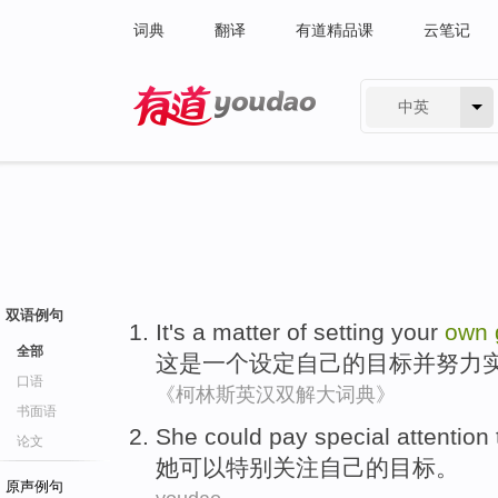
词典
翻译
有道精品课
云笔记
中英
有道 - 网易旗下搜索
双语例句
It
's
a
matter
of
setting
your
own
全部
这
是
一个
设定
自己
的
目标
并
努力
口语
《柯林斯英汉双解大词典》
书面语
S
he could pay special attention
论文
她
可以特别关注自己的目标。
原声例句