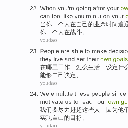
When
you
're going
after
your
ow
can
feel like
you're out
on
your
当
你
一个人
在
自己
的业余
时间
追
你一个人
在
战斗。
youdao
People
are
able to
make decisi
they
live
and
set
their
own
goals
在
哪里
工作
，
怎么
生活
，
设定
什
能够
自己
决定
。
youdao
We
emulate
these
people
since
motivate
us
to
reach
our
own
go
我们
要尽力赶超
这些
人
，
因为
他
实现
自己
的
目标
。
youdao