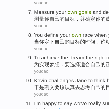
youdao
Measure
your
own
goals
and
de
测量
你
自己的
目标
，
并
确定
你的
youdao
You
define
your
own
race
when
当
你
定下
自己
的
目标
的时候，你
youdao
To
achieve
the
dream
the
right
t
为
实现
梦想
，
要
选择适合
自己
的
youdao
Kevin challenges
Jane
to
think
h
于是
凯文
要
珍认真
去
思考
自己
的
youdao
I
'm
happy
to
say
we
've
really
su