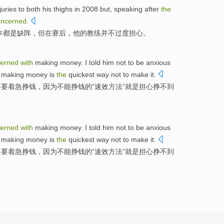
juries
to
both
his thighs
in
2008
but
,
speaking after
the
oncerned
.
本
都
是
缺阵，
但
在
赛后
，
他
的
教练
并不
过度
担心
。
cerned
with
making
money
.
I
told
him
not
to
be anxious
t
making
money
is
the
quickest
way
not to make it.
不要
着急
挣钱
，因为不能挣钱
的
“
速效
方法
”
就是
担心
挣
不到
cerned
with
making
money
.
I
told
him
not
to
be anxious
t
making
money
is
the
quickest
way
not to make it.
不要
着急
挣钱
，因为不能挣钱
的
“
速效
方法
”
就是
担心
挣
不到