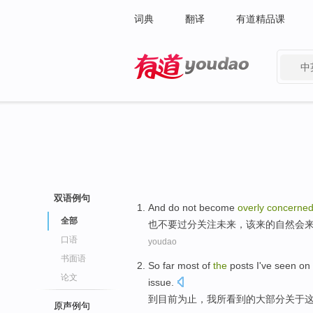
词典
翻译
有道精品课
中
有道 - 网易旗下搜索
双语例句
And
do not
become
overly
concerne
全部
也
不要
过分
关注
未来
，
该
来的自然
会
口语
youdao
书面语
So far
most
of
the
posts
I
've
seen
on
论文
issue
.
到目前
为止
，
我
所
看到
的
大部分
关于
原声例句