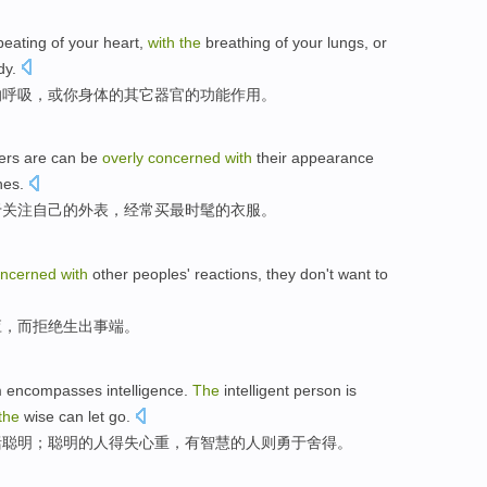
beating
of
your
heart
,
with
the
breathing
of your
lungs
,
or
dy
.
的
呼吸
，
或
你
身体
的
其它
器官
的
功能作用
。
ers
are
can be
overly
concerned
with
their
appearance
hes
.
于
关注
自己的
外表
，
经常
买
最
时髦
的衣服。
oncerned
with
other peoples'
reactions
,
they
don't want to
应
，
而
拒绝生出事端。
m
encompasses
intelligence.
The
intelligent
person
is
the
wise can
let go
.
括
聪明；
聪明
的
人
得失
心重，有智慧的人则勇于
舍得
。