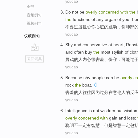
youdao
全部
Do not
be
overly
concerned
with
the
音频例句
the
functions
of
any
organ
of your
bo
视频例句
不要
过度
担心
你
心脏
的
跳动
，你
肺部
youdao
权威例句
Shy
and
conservative at
heart
,
Roost
and
often
buy
the
most
stylish
of
clot
go
返回词典
属鸡
的
人
内心
很害羞
、
保守
，
可能
过
top
youdao
Because
shy
people
can
be
overly
c
rock
the
boat.
害羞
的
人
往往
因为
过分
在意
他人
的
反
youdao
Intelligence
is not
wisdom
but
wisdo
overly
concerned
with
gain and loss
;
聪明
不一定
有
智慧
，
但是
智慧一定
包
youdao