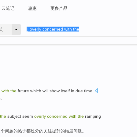
云笔记
惠惠
更多产品
英
d
with
the
future
which
will
show itself in due time.
来。
the
subject
seem
overly
concerned
with
the
ramping
这个
问题
的
帖子
都
过分
的
关注
提升
的幅度问题。