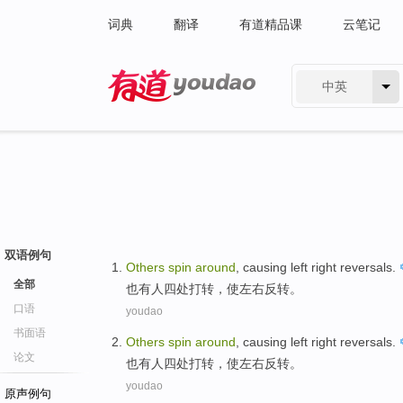
词典
翻译
有道精品课
云笔记
中英
有道 - 网易旗下搜索
双语例句
Others
spin
around
,
causing
left right
reversals
.
全部
也有人
四处
打转，
使
左右
反转
。
口语
youdao
书面语
Others
spin
around
,
causing
left right
reversals
.
论文
也有人
四处
打转，
使
左右
反转
。
youdao
原声例句