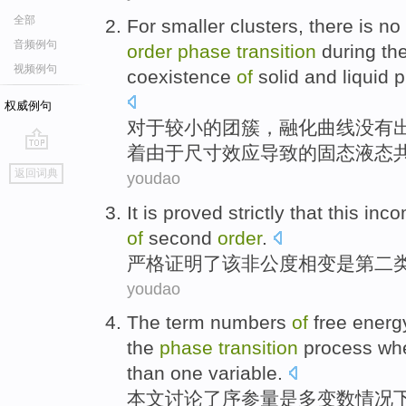
全部
For
smaller
clusters
,
there is no
音频例句
order
phase
transition
during
th
视频例句
coexistence
of
solid and
liquid
p
权威例句
对于
较小
的
团簇
，
融化
曲线
没有
着
由于
尺寸
效应
导致的
固态
液态
go
返回词典
youdao
top
It is
proved
strictly
that
this
inco
of
second
order
.
严格
证明了
该
非公度
相变
是
第
二
youdao
The
term
numbers
of
free
energ
the
phase
transition
process
wh
than
one variable
.
本文讨论了
序
参量
是多变数情况