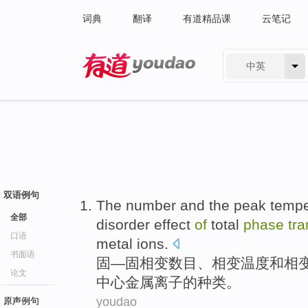
词典
翻译
有道精品课
云笔记
中英
有道 - 网易旗下搜索
双语例句
The
number
and the peak
tempe
全部
disorder
effect
of
total
phase
tra
口语
metal
ions
.
书面语
固—固
相变
数目
、相变
温度
和
相
论文
中心
金属
离子
的种类。
youdao
原声例句