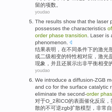
留
的
项
数
。
youdao
The results
show
that the
laser
possesses
the
characteristics
of
order
phase
transition
.
Laser
is 
phenomenon
.
结果
表明，
在
不同
条件下
的
激光
或
二级
相变的
特性
相对应，激光
现象，并且还
展示出
非平衡相变
youdao
We
introduce
a
diffusion-ZGB
m
and
co
for the
surface
catalytic
eliminate
the
second-
order
pha
对于O_2
和
CO
的
表面
催化
反应
，
散
的
不可逆zgb扩散
模型
，
非常自