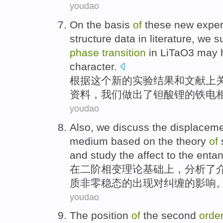
youdao
On the basis
of
these
new
exper
structure
data
in
literature
,
we
s
phase
transition
in
LiTaO3
may 
character.
根据
这个
新的
实验
结果
和
文献
上
资料
，
我们
做出
了
钽
酸锂的
铁
电
youdao
Also,
we discuss
the
displacem
medium
based
on
the
theory
of
and study
the
affect
to
the
enta
在
二
阶
相变
理论
基础
上，
分析
了
质非零稳态
的
出现
对
纠缠
的
影响
youdao
The position
of
the
second
orde