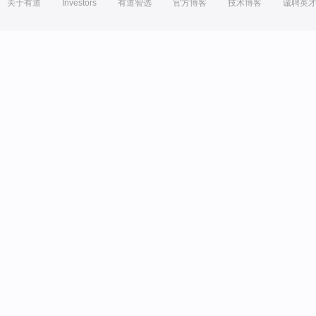
关于有道
Investors
有道智选
官方博客
技术博客
诚聘英