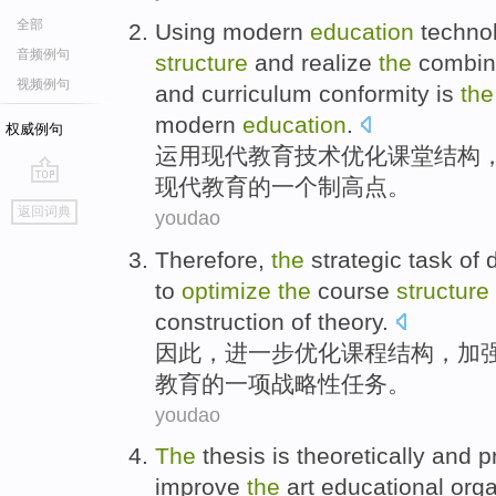
全部
Using
modern
education
techno
音频例句
structure
and
realize
the
combin
视频例句
and
curriculum
conformity
is
the
modern
education
.
权威例句
运用
现代
教育
技术
优化
课堂
结构
现代教育
的
一个制高点
。
go
返回词典
youdao
top
Therefore
,
the
strategic
task
of
to
optimize
the
course
structure
construction
of
theory.
因此
，
进一步
优化
课程
结构
，
加
教育
的
一项
战略性
任务
。
youdao
The
thesis
is
theoretically
and
p
improve
the
art educational
orga