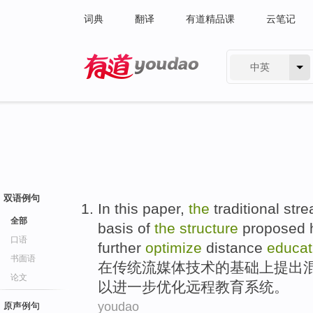
词典
翻译
有道精品课
云笔记
中英
有道 - 网易旗下搜索
双语例句
In
this
paper
,
the
traditional
str
全部
basis
of
the
structure
proposed 
口语
further
optimize
distance
educat
书面语
在
传统
流
媒体
技术
的
基础上
提出
论文
以
进一步
优化
远程
教育
系统
。
youdao
原声例句