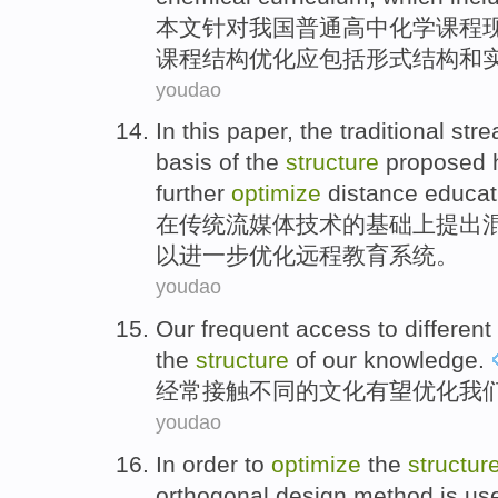
本文
针对
我国
普通
高中
化学
课程
课程
结构
优化
应
包括
形式
结构
和
youdao
In
this
paper
,
the
traditional
str
basis
of
the
structure
proposed 
further
optimize
distance
educat
在
传统
流
媒体
技术
的
基础上
提出
以
进一步
优化
远程
教育
系统
。
youdao
Our
frequent
access to
different
the
structure
of
our
knowledge
.
经常
接触
不同
的
文化
有望
优化
我
youdao
In order to
optimize
the
structur
orthogonal
design
method is us