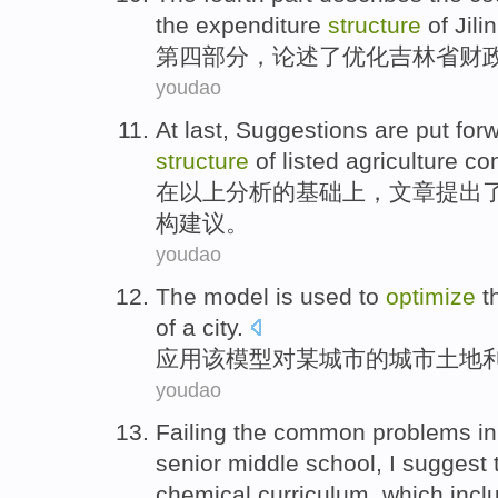
the expenditure
structure
of
Jili
第四
部分
，
论述
了
优化
吉林省
财
youdao
At
last
,
Suggestions
are put for
structure
of
listed
agriculture
co
在
以上分析的基础
上
，文章
提出
构
建议
。
youdao
The
model
is
used
to
optimize
t
of a
city
.
应用
该
模型
对
某
城市
的
城市
土地
youdao
Failing the
common
problems
i
senior middle school
,
I suggest
chemical
curriculum, which incl