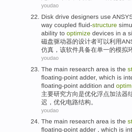
youdao
Disk
drive
designers
use
ANSY
way
coupled
fluid-
structure
simu
ability
to
optimize
devices
in
a s
磁盘
驱动器
的
设计者可以
利用
AN
仿真
，
该
软件具备
在
单一
的
模拟
youdao
The main
research
area
is
the
s
floating-point
adder
, which is in
floating-point
addition
and
optim
主要
研究
方向
是
优化
浮点
加法器
迟
，
优化
电路
结构。
youdao
The main
research
area
is
the
s
floating-point
adder
, which is in