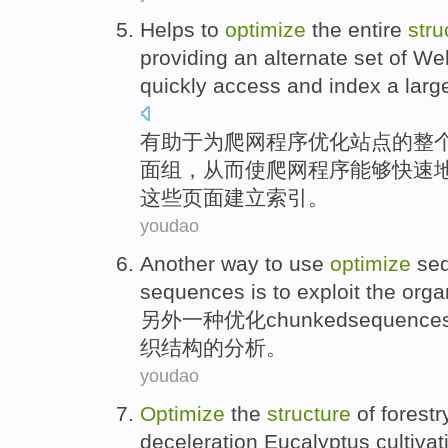
Helps to
optimize
the entire
stru
providing
an alternate
set
of
We
quickly
access
and
index
a lar
有助于
为
爬
网程序
优化
站点
的
整
面
组
，
从而
使
爬网程序
能够
快速
这些页面建立
索引
。
youdao
Another
way to use
optimize
se
sequences
is
to
exploit the
orga
另外一种
优化
chunked
sequence
织
结构的分析。
youdao
Optimize
the
structure
of
forestr
deceleration
Eucalyptus
cultivat