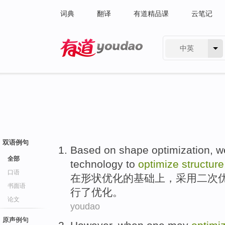
词典
翻译
有道精品课
云笔记
中英
有道 - 网易旗下搜索
双语例句
Based
on
shape
optimization
,
w
全部
technology
to
optimize
structure
口语
在
形状
优化
的
基础
上，
采用
二次
书面语
行了优化。
论文
youdao
原声例句