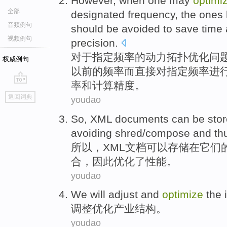
However
,
when
one
may
optimi
全部
designated
frequency
, the
ones
音频例句
should be avoided
to
save time
视频例句
precision
.
对于
指定
频率
的动力
拓扑优化
问
权威例句
以前的
频率
而
直接
对
指定频率进
率
和
计算精度。
go
返回词典
youdao
top
So
,
XML
documents
can be
sto
avoiding
shred
/
compose
and
th
所以
，
XML
文档
可以
存储
在
它们
合
，
因此
优化
了
性能
。
youdao
We will adjust and
optimize
the
调整
优化
产业
结构
。
youdao