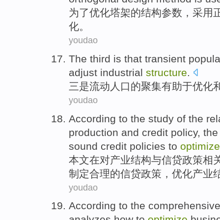
为了
优化
塔架
的
结构
参数
，
采用
化。
youdao
The
third
is that
transient
popula
adjust
industrial
structure
.
三
是
流动
人口
的聚集
有助于
优化
youdao
According
to
the
study
of
the
rel
production
and
credit
policy
, th
sound
credit
policies to
optimize
本文
在
对产业
结构
与
信贷
政策
相
制定
合理的
信贷
政策
，
优化产业
youdao
According to
the comprehensiv
analyzes
how to
optimize
busin