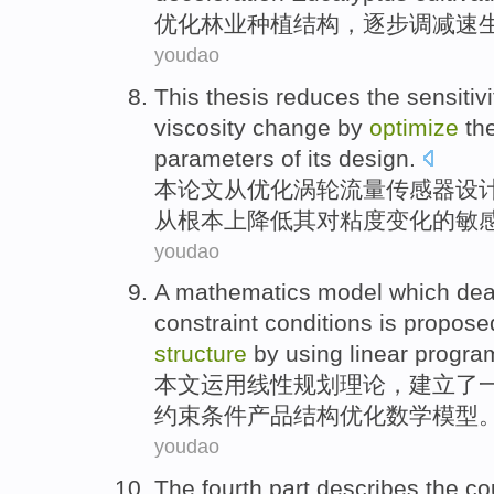
优化
林业
种植
结构
，
逐步
调减
速
youdao
This
thesis
reduces
the
sensitivi
viscosity
change
by
optimize
th
parameters
of its
design
.
本
论文从
优化
涡轮
流量
传感器
设
从
根本上降低
其
对
粘度
变化
的
敏
youdao
A
mathematics
model
which dea
constraint
conditions
is propose
structure
by using
linear
progra
本文
运用
线性
规划
理论，建立了
约束
条件
产品
结构
优化
数学
模型
youdao
The fourth
part
describes
the
co