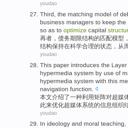
youdao
Third
, the
matching
model
of
de
business
managers
to keep
the
so as to
optimize
capital
structu
再者
，
债务
期限
结构
的
匹配
模型
结构保持
在
科学
合理的
状态
，
从
youdao
This paper
introduces
the
Layer
hypermedia
system
by use
of
ma
hypermedia
system with this m
navigation
function
.
本文
介绍
了一种
利用
矩阵
对
超
媒
此来
优化
超媒体系统的信息
组织
youdao
In
ideology
and moral
teaching
,