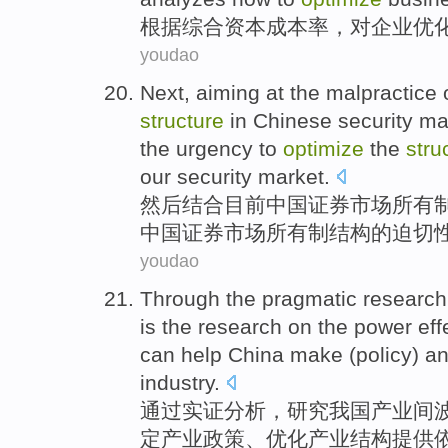
根据
综合
资本
成本
率
，对
企业
优
youdao
Next
,
aiming
at
the
malpractice
structure
in
Chinese
security
ma
the
urgency to
optimize
the
stru
our
security
market.
然后
结合
目前
中国
证券
市场
所有
中国
证券市场所有制结构
的
迫切
youdao
Through the
pragmatic research
is the
research
on the power
eff
can
help
China
make
(policy) a
industry
.
通过
实证
分析，
研究
我国
产业
间
定
产业政策、
优化
产业
结构
提供