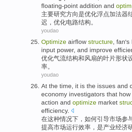
floating-point
addition
and
optim
主要
研究
方向
是
优化
浮点
加法器
迟
，
优化
电路
结构。
youdao
Optimize
airflow
structure
,
fan
's
input
power
, and
improve
effici
优化
气流
结构
和
风扇
的
叶片
形状
率
。
youdao
At
the time, it
is
the
issues
and
economy
investigators
that
how 
action
and
optimize
market
stru
efficiency
.
在
这种情况下，
如何
引导
市场
参
提高
市场
运行效率
，
是
产业
经济