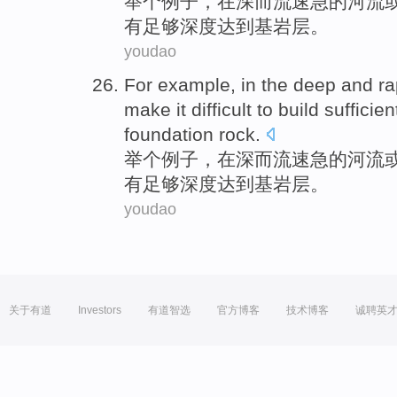
举
个例子，
在
深
而
流速急
的
河流
有足够
深度
达到基岩层。
youdao
For example
,
in
the
deep
and
ra
make
it
difficult to
build
sufficien
foundation rock
.
举
个例子，
在
深
而
流速急
的
河流
有足够
深度
达到基岩层。
youdao
关于有道
Investors
有道智选
官方博客
技术博客
诚聘英