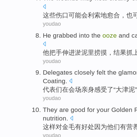
这些
伤口
可能
会
利索地
愈合
，
也
youdao
He
grabbed
into
the
ooze
and ca
他
把手
伸进
淤泥
里捞摸，结果抓
youdao
Delegates
closely
felt
the
glamo
Coating.
代表们
在会场亲身
感受
了“
大津
泥
youdao
They
are
good
for
your Golden
nutrition
.
这样
对
金毛
有
好处
因为
他们
有
营
youdao