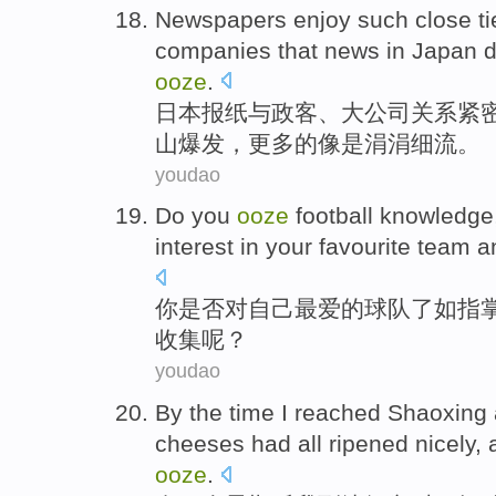
Newspapers
enjoy such
close ti
companies
that
news
in
Japan
ooze
.
日本报纸
与
政客
、
大公司
关系
紧
山
爆发
，
更多
的像是涓涓细流。
youdao
Do
you
ooze
football knowledge
interest in
your
favourite
team
a
你
是否
对
自己
最爱的
球队
了如指
收集
呢？
youdao
By
the
time
I
reached
Shaoxing
cheeses
had
all
ripened
nicely
,
ooze
.