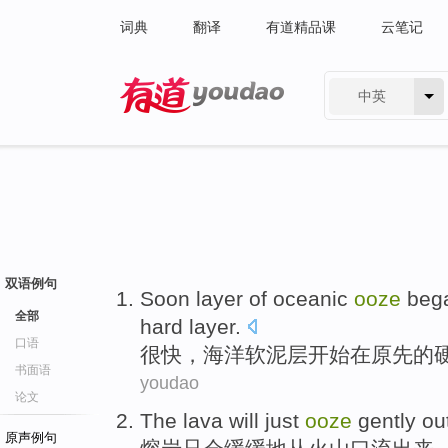
词典
翻译
有道精品课
云笔记
中英
有道 - 网易旗下搜索
双语例句
Soon
layer of
oceanic
ooze
beg
全部
hard
layer
.
口语
很快
，
海洋
软泥层
开始
在
原先
的
书面语
youdao
论文
The lava
will
just
ooze
gently ou
原声例句