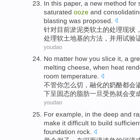
In this
paper
, a new
method
for
saturated
ooze
and
consolidati
blasting
was proposed.
针对
目前
淤泥
类
软
土的处理现状
处理软土地基的
方法
，并用试验
youdao
No
matter
how
you
slice
it, a
gr
melting
cheese
,
when
heat rend
room temperature
.
不管
你
怎么
切
，
融化
的
奶酪
都会
下呈固态的
脂肪
一旦
受热
就会变
youdao
For example
,
in
the
deep
and
ra
make
it
difficult to
build
sufficien
foundation rock
.