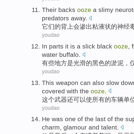
Their
backs
ooze
a
slimy
neurot
predators
away.
它们的
背上
会
渗出
粘液状
的
神经
youdao
In parts
it
is
a
slick
black
ooze
,
f
water
buffalo
.
有些
地方
是
光滑
的
黑色
的
淤泥
，
youdao
This
weapon
can
also
slow do
covered
with the
ooze
.
这个
武器
还
可以
使
所有
的
车辆
单
youdao
He
was
one
of
the
last
of the
su
charm,
glamour
and
talent
.