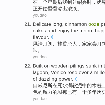
在
一个
星期
后
我
到达
绍兴
时
，
奶
正
开始慢慢渗出浓液。
youdao
Delicate long,
cinnamon
ooze
p
cakes
and
enjoy
the
moon
,
hap
flavour
.
风清月朗、
桂香
沁
人
，家家
尝
月
味
。
youdao
Built
on
wooden pilings sunk
in
lagoon
,
Venice
rose
over
a mill
of
dazzling
power.
自
威尼斯
在
死水
湖
软
泥
中的
木桩
色
的
魔力的
城邦
已有一千
多年
历
youdao