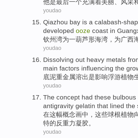
他
是
最后
一个
充满着美丽、
风采
youdao
Qiazhou
bay
is
a
calabash-sha
developed
ooze
coast
in Guang
钦州
湾
为
一
葫芦形
海湾
，为
广西
youdao
Dissolving
out
heavy metals
fr
main
factors
influencing
the
gro
底泥
重金属
溶
出
是
影响
浮游植物
youdao
The
concept
had these
bulbous
antigravity
gelatin
that lined
the 
在
这
幅
概念
画中，这些
球
根
植物
特
的
反重力
凝胶
。
youdao