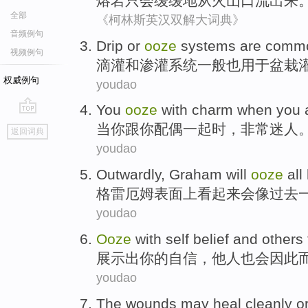
熔岩
只
会
缓缓地
从
火山口
流出来
全部
《柯林斯英汉双解大词典》
音频例句
Drip
or
ooze
systems
are comm
视频例句
滴灌
和
渗灌
系统
一般
也
用于
盆栽
权威例句
youdao
You
ooze
with
charm
when
you 
go
当
你
跟
你配偶
一起时，非常
迷人
返回词典
top
youdao
Outwardly
, Graham
will
ooze
all
格雷厄姆
表面上看起来
会
像
过去
youdao
Ooze
with
self belief
and
others
展示
出你的
自信
，
他人
也
会
因此
youdao
The
wounds
may
heal
cleanly
o