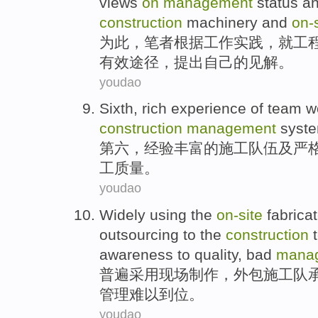
views
on
management
status
a
construction
machinery
and
on-
为此
，
笔者
根据
工作
实践
，就
工
有效
途径
，
提出
自己的
见解
。
youdao
Sixth
,
rich
experience
of
team w
construction
management
syst
第六
，
经验
丰富
的
施工
队伍
及
严
工
质量
。
youdao
Widely
using the
on-
site
fabrica
outsourcing
to
the
construction
awareness
to
quality
, bad
mana
普遍
采用
现场
制作
，
外包
施工队
管理
难以到位。
youdao