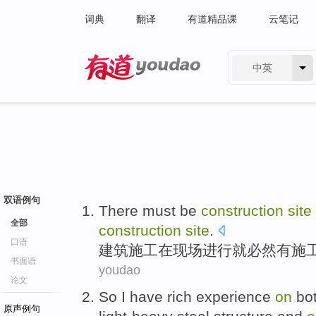
词典
翻译
有道精品课
云笔记
中英
有道 - 网易旗下搜索
双语例句
There
must be
construction
site
全部
construction
site
.
口语
建筑
施工
在
现场
进行
就
必然
有施
书面语
youdao
论文
So I
have
rich
experience
on
bo
原声例句