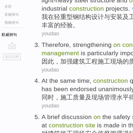
light-heavy steel structure and
o
全部
industrial
construction
projects
.
音频例句
我
在
轻重型钢结构设计与
安装
及
视频例句
丰富
的
经验
。
youdao
权威例句
Therefore
,
strengthening
on
con
management
is particularly
impo
go
返回词典
top
因此
，
加强
建筑
工程施工
现场
的
youdao
At the same time
,
construction
q
has been
endorsed unanimously
同时
，
施工
质量
及
现场
管理
水平
youdao
A
brief discussion
on
the
safety
at
construction
site
is
made
in
t