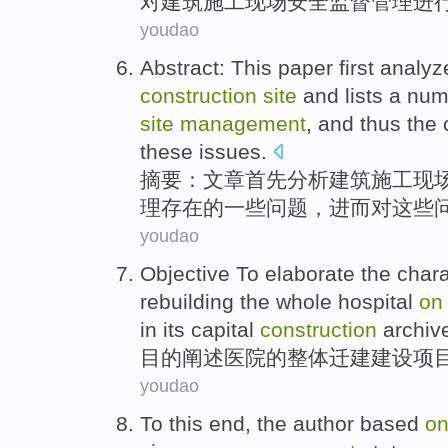
对
建筑施工
现场
安全
监督
管理
进
youdao
Abstract
:
This paper
first
analyz
construction
site
and
lists
a
num
site
management
,
and thus
the
these
issues
.
摘要
：
文章
首先
分析
建筑
施工
现
理
存在
的
一些
问题，
进而
对
这些
youdao
Objective To
elaborate
the
chara
rebuilding the whole
hospital
on
in its capital
construction
archiv
目的
阐述
医院
的整体
迁建建设
项
youdao
To this end
,
the author
based
o