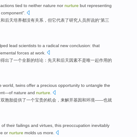
eactions
tied to
neither
nature
nor
nurture
but
representing
component
".
生
和
后天
培养
都
没有关系，
但
它代表
了
研究人员
所说
的“
第三
lped
lead
scientists
to
a
radical new
conclusion
: that
emental forces at
work
.
们
得出
了
一个
全新
的
结论
：
先天
和
后天因素
不是
唯一
起作用的
he
world
,
twins
offer
a
precious
opportunity
to
untangle
the
ent
—
of
nature and
nurture
.
，
双胞胎
提供了
一个
宝贵的
机会
，
来
解开
基因
和
环境
——也就
e
of
their
failings
and
virtues
,
this
preoccupation
inevitably
re
or
nurture
molds
us
more
.