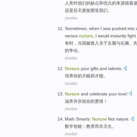
人类
对
他们
的
缺点
和
优点
的
来源
很着
还是
后天更
能塑造
我们。
youdao
Sometimes
,
when
I
was
pushed
into
versus
nurture
,
I
would
instantly
fight
有时
，
当
我
被
推
入
关于
左
脑
与
右脑
、
的争论。
youdao
Nurture
your
gifts
and
talents
.
培养
你
的
天赋
和
才能
。
youdao
Nurture
and
celebrate
your
love
!
滋养
并
庆祝
你
的
爱情
！
youdao
Math
Smarts
:
Nurture
Not
nature
.
数学
智能
：
教养
而非
天生
。
youdao