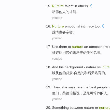
Nurture
talent
in
others
.
培养
他人
的
才能
。
youdao
Nurture
emotional
intimacy
too
.
感情
也
要亲密
。
youdao
Use
them
to
nurture
an atmosphere
好好运用
它们
来
培养
信任
的
氛围
。
youdao
And
his
background
-
nature
vs.
nurt
以及
他
的
背景
-
自然
的和
后天
培育的。
youdao
They
, she
says
,
are
the best
people
他们
，桑德伯格
说
，
是
最
可
培养的
人
youdao
Something
between
nature
or
nurtur