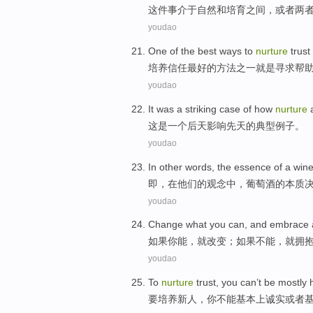
这件事
介于
自然
和
培育之间
，
或者
两
youdao
One
of the
best
ways
to
nurture
trust
培养
信任
最好
的
方法
之一
就是
寻求
帮
youdao
It
was
a
striking
case
of
how
nurture
这
是
一个
后天
影响
先天
的
典型
例子
。
youdao
In
other words, the
essence
of
a
win
即，
在
他们
的
观念中，
葡萄酒
的
本质
youdao
Change
what
you
can
, and
embrace
如果
你
能
，就
改变
；如果
不能
，
就拥
youdao
To
nurture
trust
,
you
can’t be
mostly
要
培养
新人
，
你
不能
基本上
诚实
或者