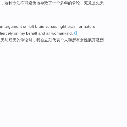
迷，
这种
专注
不可避免地
导致
了
一个
多年
的
争论
：
究竟
是先天
an
argument
on
left
brain
versus
right
brain
, or
nature
fiercely
on my
behalf
and
all
womankind
.
先天
与
后天
的
争论
时，
我会
立刻
代表个人
和
所有
女性展开
激烈