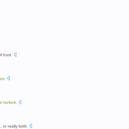
of
trust
.
ure
.
to
nurture
.
。
e
,
or
really both
.