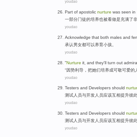
youdao
Part of
apostolic
nurture
was
seen in
一部分
门徒
的
培养也
被
看做是充满了
youdao
Acknowledge that
both males and fe
承认
男女
都
可以
养育
小孩
。
youdao
"
Nurture
it, and
they
'll
turn
out admira
“
因势利导
，
把
她们
培养成
可敬
可爱的
youdao
Testers
and
Developers
should
nurtu
测试人员
与
开发人员
应该
互相提升
彼
youdao
Testers
and
Developers
should
nurtu
测试人员
与
开发人员
应该
互相提升
彼
youdao