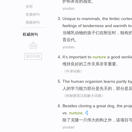
护
和
养育
的
感觉
。
全部
youdao
音频例句
Unique
to
mammals
,
the
limbic
corte
视频例句
feelings
of
tenderness
and
warmth
to
当
哺乳
动物
的
孩子
们在附近时，
独有
权威例句
育
后代
。
youdao
go
返回词典
It's important
to
nurture
a good
worki
top
维持
良好
的
工作
关系
非常
重要。
《牛津词典》
The
human
organism
learns
partly
b
人
的
学习能力
部分
是
先天
的，部分是
《柯林斯英汉双解大词典》
Besides
cloning
a
great
dog
,
the
proj
vs.
nurture
.
除了
克隆
一
只
伟大的
狗
之外，
该
项目
youdao