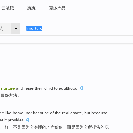
云笔记
惠惠
更多产品
英
o
nurture
and raise
their
child
to
adulthood
.
的
最好
方法
。
ace
like
home,
not
because
of
the
real estate
,
but
because
at it
provides
.
家
一样，
不是
因为
它
实际
的
地产价值，
而是
因为它所提供
的
庇