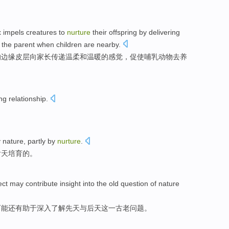
x
impels
creatures
to
nurture
their offspring
by delivering
 the parent
when
children
are
nearby
.
的
边缘
皮层
向家长
传递
温柔
和
温暖
的
感觉
，促使哺乳
动物
去
养
ng
relationship
.
y
nature
, partly
by
nurture
.
后天
培育的。
ect
may
contribute
insight into
the
old
question
of
nature
可能还
有助于
深入
了解
先天
与
后天这
一
古老
问题
。