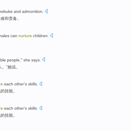
rebuke
and
admonition.
非难
和
责备。
males
can
nurture
children
.
ble
people
,"
she
says
.
人
。”
她
说
。
re
each other
's
skills
.
此
的
技能
。
re
each other
's
skills
.
此
的
技能
。