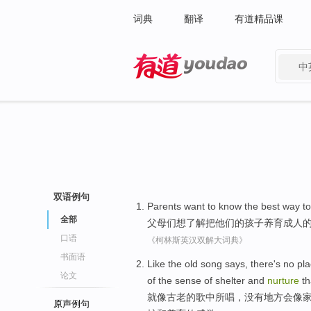
词典
翻译
有道精品课
中
有道 - 网易旗下搜索
双语例句
Parents
want to
know
the
best
way
t
全部
父母们
想
了解
把
他们
的
孩子
养育
成人
口语
《柯林斯英汉双解大词典》
书面语
Like
the
old
song
says,
there's no
pl
论文
of
the
sense
of
shelter
and
nurture
th
就
像
古老
的
歌
中所唱，
没有
地方会
像
原声例句