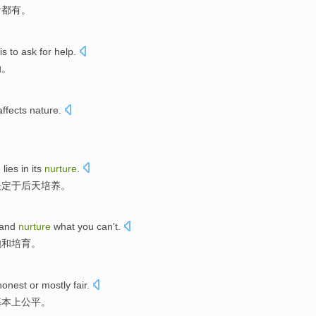
者
都有。
is
to ask for
help
.
助
。
affects
nature.
e
lies in its
nurture
.
决定于
后天
培养。
and
nurture
what
you can't
.
抱
和
培育
。
honest
or
mostly
fair
.
基本上
公平
。