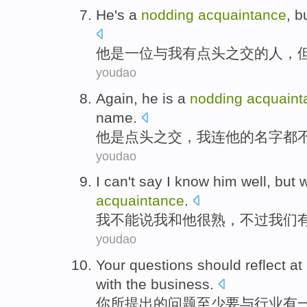
He
's
a
nodding
acquaintance
,
b
他
是
一
位与
我
有
点头
之交的人，
youdao
Again,
he
is
a
nodding
acquaint
name
.
他
是
点头
之交，我连
他
的
名字
都
youdao
I
can't
say
I know
him
well
,
but
acquaintance
.
我
不能
说
我和
他
很熟
，
不过
我们
youdao
Your
questions
should
reflect
at
with
the business.
你
所提出的
问题
至少
要
与
行业有