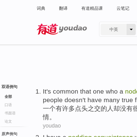
词典
翻译
有道精品课
云笔记
中英
有道 - 网易旗下搜索
双语例句
It
's
common
that
one
who
a
nod
全部
people
doesn't have
many
true
口语
一个
有
许多
点头
之交的
人
却
没有
书面语
情
。
论文
youdao
原声例句