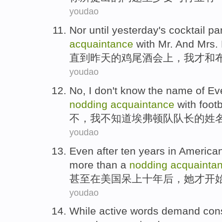
youdao
Nor until
yesterday
's
cocktail pa
acquaintance
with
Mr.
And
Mrs.
直到
昨天
的
鸡尾酒
会上，
我
才
和
youdao
No
,
I
don
't
know
the
name
of
Ev
nodding
acquaintance
with
footb
不
，
我
不
知道
埃弗顿
队
队长
的
姓
youdao
Even
after
ten
years
in
America
more than a
nodding
acquainta
甚至
在
美国
呆上
十
年
后
，
她
才
开
youdao
While
active
words
demand
con