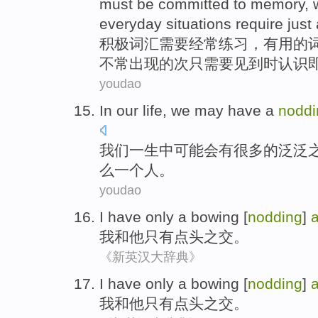
must be
committed
to memory, 
everyday
situations
require
just
积极
词汇
需要
经常
练习
，
有用的
不
常
出现
的次
只
需要
见到时
认识
youdao
In
our
life
, we
may
have
a
noddi
我们
一生中
可能
会
有
很多
的
泛泛
么
一个人
。
youdao
I
have only
a bowing [
nodding
]
我
和
他
只有
点头
之交
。
《新英汉大辞典》
I
have only
a bowing [
nodding
]
我
和
他
只有
点头
之交
。