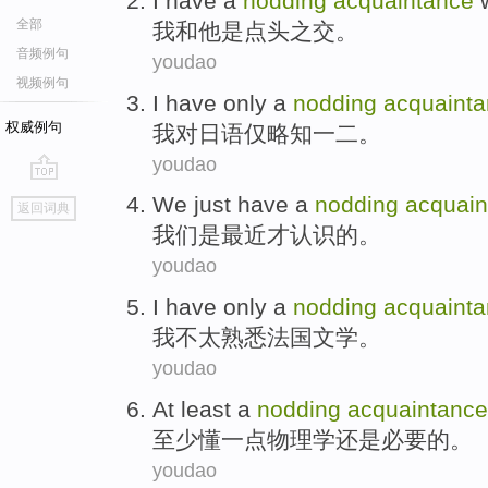
I
have a
nodding
acquaintance
全部
我
和
他
是
点头
之交。
音频例句
youdao
视频例句
I
have
only
a
nodding
acquaint
权威例句
我
对
日语
仅
略知一二
。
youdao
go
We
just
have a
nodding
acquain
返回词典
top
我们
是
最近
才认识的。
youdao
I
have
only a
nodding
acquaint
我
不
太
熟悉
法国
文学。
youdao
At least
a
nodding
acquaintance
至少
懂一点
物理学
还是
必要的
。
youdao