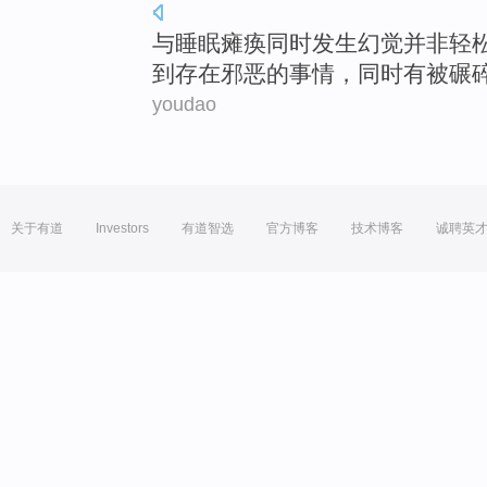
与
睡眠
瘫痪
同时
发生
幻觉
并非
轻
到存在
邪恶
的事情，
同时
有
被
碾
youdao
关于有道
Investors
有道智选
官方博客
技术博客
诚聘英