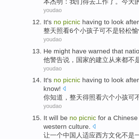
本杰明
：
我们
得
去
工作
了
。
今天
youdao
It
's
no
picnic
having to
look after
整天
照看
6
个小孩子
可不是
轻松愉
youdao
He
might have
warned
that
nati
他
警告
说，
国家
的
建立
从来都
不
youdao
It
's
no
picnic
having
to
look
after
know
!
你
知道，
整天
得照看
六个
小孩
可
youdao
It will
be
no
picnic
for
a
Chinese
western
culture
.
让
一
个
中国人
适应
西方
文化
不是