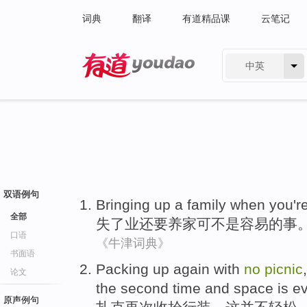
词典
翻译
有道精品课
云笔记
中英
有道 - 网易旗下搜索
双语例句
Bringing
up a
family when
you'r
全部
失
了
业
还要
养家可不是容易的事
口语
《牛津词典》
书面语
Packing up
again
with
no
picnic
论文
the second
time
and
space
is e
原声例句