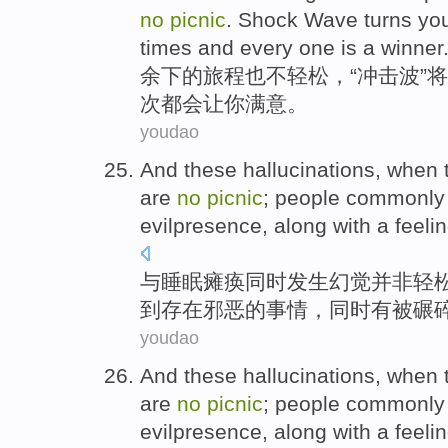
no
picnic
.
Shock Wave
turns
yo
times
and
every
one is
a
winner
余下
的
旅程
也
不
轻松
，“
冲击波
”将
次
都会让你满意。
youdao
And
these
hallucinations
, when
are
no
picnic
;
people
commonly
evilpresence
,
along
with
a
feeli
与
睡眠
瘫痪
同时
发生
幻觉
并非
轻
到存在
邪恶
的事情，
同时
有
被
碾
youdao
And
these
hallucinations
, when
are
no
picnic
;
people
commonly
evilpresence
,
along
with
a
feeli