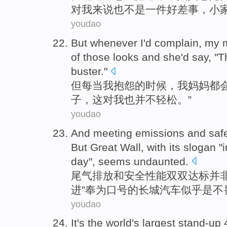
对
我来说
也
不是
一
件
好差事
，小家
youdao
But
whenever
I
'd complain
,
my
of those
looks
and
she'd
say
, "
T
buster
."
但
每当
我
抱怨
的时候，
我
妈妈
都
子
，
这
对
我
也
并不
轻松
。”
youdao
And meeting emissions
and
saf
But
Great Wall
,
with its slogan
"i
day",
seems
undaunted
.
尾气
排放
和
安全性能
双双
达标
并
进”
奉为
口号的
长城
汽车
似乎是
不
youdao
It's the world's largest stand-up