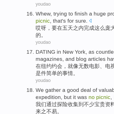
youdao
Whew
,
trying to
finish
a
huge
pr
picnic
,
that
's
for sure
.
哎呀
，
要
在
五
天
之内完成
这么庞
的。
youdao
DATING
in
New York
,
as
countl
magazines
,
and
blog articles h
在
纽约
约会
，
就像
无数
电影
、
电
是件简单的事情。
youdao
We
gather
a good deal of
valua
expedition
,
but
it
was
no
picnic
,
我们
通过
探险
收集到
不少
宝贵
资
来之不易
。