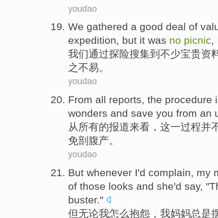
youdao
We
gathered
a good deal of
val
expedition
,
but
it
was
no
picnic
,
我们
通过
探险
搜集到
不少
宝贵
资
之不易
。
youdao
From
all
reports
, the
procedure
wonders and
save
you from
an
u
从
所有
的
报道来看
，
这一
过程
并
免
剖腹产。
youdao
But
whenever
I
'd complain
,
my
of
those
looks
and she'd
say
, "
T
buster
."
但
无论
我
怎么
抱怨，
我
妈妈
总是