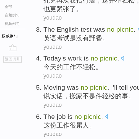
扎
克
再次
收拾
行装，
这并不
轻松
全部
也
更紧张了。
音频例句
youdao
视频例句
The
English
test
was
no
picnic
.
权威例句
英语
考试
是
没有
野餐
。
youdao
go
Today
's
work
is
no
picnic
.
返回词典
top
今天
的
工作
不
轻松
。
youdao
Moving
was
no
picnic
. I'll
tell
you
说实话
，
搬家
不是
件轻松
的事。
youdao
The job
is
no
picnic
.
这份
工作
很
累人。
youdao