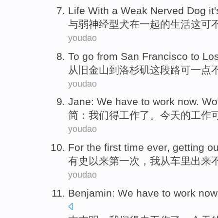
Life
With
a
Weak
Nerved Dog
it
与
弱
神经
型犬在一起的
生活
这
可
youdao
To
go
from
San Francisco
to
Lo
从
旧金山
到
洛杉矶
这段路
可一点
youdao
Jane
:
We
have to
work
now
. W
简
：
我们
得
工作
了
。
今天
的工作
youdao
For
the first
time
ever
,
getting ou
有史以来
第一
次
，我从
车里
出来
youdao
Benjamin
:
We
have
to
work
now