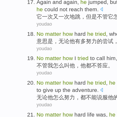
Again
and again,
he
jumped
,
bu
he
could not
reach
them.
它一次
又
一次
地跳
，
但是
不管
它
youdao
No
matter
how
hard
he
tried
, w
意思是，
无论
他
有多
努力
的
尝试
youdao
No
matter
how
I
tried
to
call
him
不管
我
怎么
叫
他
，
他
都不
答应。
youdao
No
matter
how
hard
he
tried
,
he
to
give up
the
adventure
.
无论
他
怎么
努力
，都
不能
说服
他
youdao
No
matter
how
hard
life
was
,
he