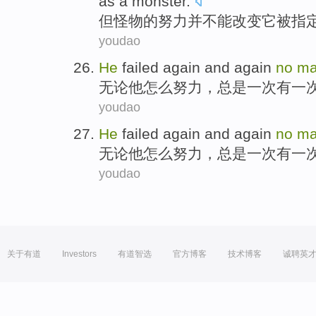
as
a monster
.
但
怪物的
努力
并
不能
改变
它被
指
youdao
He
failed
again
and again
no
ma
无论
他
怎么
努力
，总是
一次有一
youdao
He
failed
again
and again
no
ma
无论
他
怎么
努力
，总是
一次有一
youdao
关于有道
Investors
有道智选
官方博客
技术博客
诚聘英