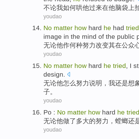
不论
我
如何
哄
他
过来
在
他
脑袋
上
youdao
No
matter
how
hard
he
had
tried
image
in
the
mind
of
the
public
无论
他
作
何种
努力
改变
其
在
公众
youdao
No
matter
how
hard
he
tried
,
I
st
design
.
无论
他
怎么
努力
说明，
我
还是
想
子。
youdao
Po :
No
matter
how
hard
he
trie
无论
他
做了
多大
的
努力
，
螳螂还
youdao