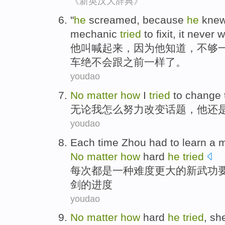
《新英汉大辞典》
"
he
screamed
,
because
he
kne
mechanic
tried
to
fixit
,
it
never
w
他
叫喊起来
，
因为
他
知道
，不够
车
绝不会
跟之前
一样
了
。
youdao
No
matter
how
I
tried
to
change
无论
我
怎么
努力
改变
话题
，
他
还
youdao
Each time
Zhou
had to
learn
a
m
No
matter
how
hard
he
tried
每次
都是
一种
难度
更大
的
新
武功
剑的进度
youdao
No
matter
how
hard
he
tried
,
sh