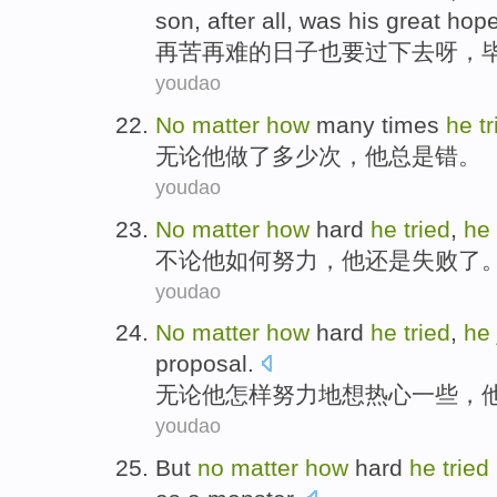
son
,
after all
,
was
his
great hop
再
苦
再
难
的
日子
也
要
过
下去
呀，
youdao
No
matter
how
many
times
he
t
无论
他
做了
多少
次
，他
总是
错
。
youdao
No
matter
how
hard
he
tried
,
he
不论
他
如何
努力
，他
还是失败了
youdao
No
matter
how
hard
he
tried
,
he
proposal
.
无论
他
怎样
努力
地想
热心
一些，
youdao
But
no
matter
how
hard
he
tried