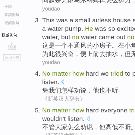
问题
是
无论
马尔科姆
再
怎么
努力
全部
youdao
音频例句
T
his was a small airless house 
视频例句
a water pump.
He
was so excite
权威例句
water, but
no
water came out
n
这
是一个不通风的小房子。在小
为此很兴奋，便上前去抽水，但
go
返回词典
top
youdao
No
matter
how
hard
we
tried
to
listen
.
凭
我们
怎样
劝说
，
他
也
不
听
。
《新英汉大辞典》
No
matter
how
hard
everyone
tr
wouldn
't
listen
.
不管
大家
怎么
劝说
，
他
高低
不听