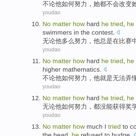
不论
他
如何
努力
，
她
都
不会
改变
youdao
No
matter
how
hard
he
tried
,
he
swimmers
in
the contest
.
无论
他
多么
努力
，他
总是
在
比赛
youdao
No
matter
how
hard
he
tried
,
he
higher
mathematics
.
不论
他
如何
努力
，他
就是
无法
弄
youdao
No
matter
how
hard
he
tried
,
he
无论
他
如何
努力
，都
没
能
获得
奖
youdao
No
matter
how
much
I
tried
to
c
the
head
,
he
refused
to budge
.