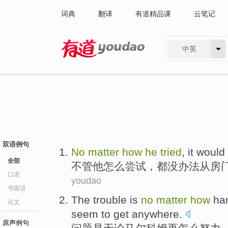
词典
翻译
有道精品课
云笔记
中英
有道 - 网易旗下搜索
双语例句
No
matter
how
he
tried
,
it would
全部
不管
他
怎么
尝试
，
都
没
办法
从
房
口语
youdao
书面语
The
trouble
is
no
matter
how
ha
论文
seem to
get anywhere
.
原声例句