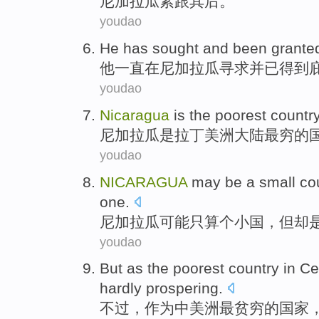
尼加拉瓜
紧跟
其后
。
youdao
He
has
sought
and
been
grante
他
一直
在
尼加拉瓜
寻求
并
已
得到
youdao
Nicaragua
is
the poorest
countr
尼加拉瓜
是
拉丁美洲
大陆
最
穷的
youdao
NICARAGUA
may
be
a
small co
one
.
尼加拉瓜
可能
只算
个
小国
，
但
却
youdao
But
as
the poorest
country
in Ce
hardly
prospering
.
不过
，
作为
中美洲
最
贫穷的
国家