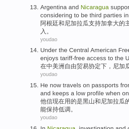
Argentina
and
Nicaragua
suppor
considering
to
be
third
parties
in
阿根廷
和
尼加拉瓜
支持
加拿大
的
入。
youdao
Under
the
Central American
Fre
enjoys
tariff-free access
to the
U
在
中美洲
自由贸易
协定下
，
尼加
youdao
He
now
travels
on
passports
fro
and
keeps
a low profile
when
on
他
信
现在
用的
是黑山
和
尼加拉瓜
能
保持
低调
。
youdao
In
Nicaragua
,
investigation
and