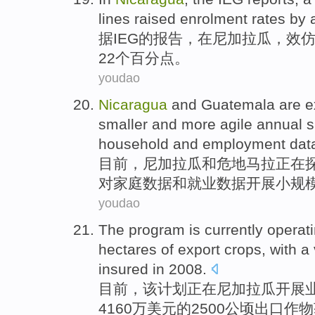
lines raised
enrolment
rates by 
据
IEG
的
报告
，
在
尼加拉瓜
，效
22个百分点。
youdao
Nicaragua
and
Guatemala
are
e
smaller
and
more
agile
annual
s
household
and
employment
dat
目前，
尼加拉瓜
和
危地马拉
正在
对
家庭
数据
和
就业
数据
开展
小规
youdao
The
program
is currently
operati
hectares
of
export
crops
, with a
insured
in 2008.
目前
，
该
计划
正在
尼加拉瓜
开展业
4160万美元的2500
公顷
出口
作物