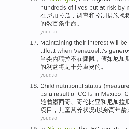
hundreds of
lives
put at risk
by 
在
尼加拉瓜
，
调查
和
控制
措施
挽
的
数百
条
生命
。
youdao
Maintaining
their
interest
will
be
afloat
when
Venezuela
's
generos
当
委内瑞拉
不在慷慨，
假如
尼加
的
利益
将
是
十分重要
的。
youdao
Child
nutritional
status
(
measur
as a result of
CCTs in
Mexico
,
C
随着
墨西哥
、
哥伦比亚
和
尼加拉
项目，
儿童
营养
状况
(以身高年龄
youdao
In
Nicaragua
,
the
IEG
reports
, 