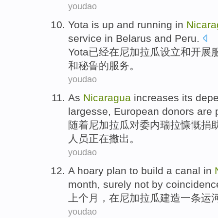
youdao
Yota
is
up
and
running
in
Nicar
service
in
Belarus
and
Peru
.
Yota
已经
在
尼加拉瓜
设立
和
开展
和
秘鲁
的服务。
youdao
As
Nicaragua
increases
its
depe
largesse
,
European
donors
are
随着
尼加拉瓜
对
委内瑞拉
慷慨捐
人员
正在
撤出
。
youdao
A
hoary
plan
to
build
a
canal
in
month
, surely not by coincidenc
上个月
，
在
尼加拉瓜
建造
一
条运
youdao