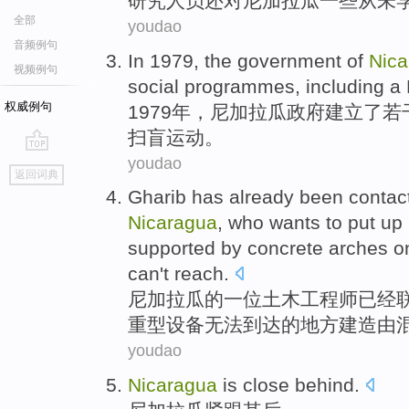
研究人员
还
对
尼加拉瓜
一些
从未
全部
youdao
音频例句
In 1979,
the government
of
Nica
视频例句
social
programmes
,
including
a
权威例句
1979年，
尼加拉瓜
政府
建立
了
若
扫盲运动。
youdao
go
返回词典
top
Gharib
has
already been
contac
Nicaragua
, who
wants to
put up
supported
by
concrete
arches
o
can't
reach
.
尼加拉瓜
的
一位
土木
工程师
已经
重型
设备
无法到达的
地方
建造
由
youdao
Nicaragua
is
close
behind
.