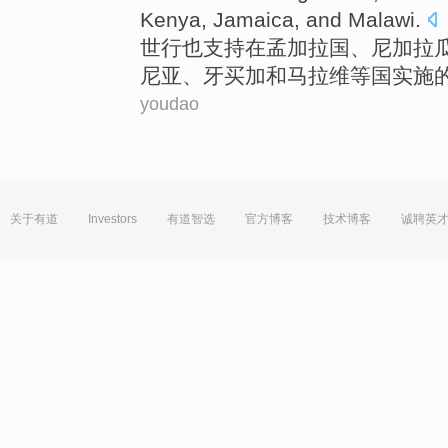
Kenya
,
Jamaica
,
and
Malawi
.
世行
也
支持
在
孟加拉国
、
尼加拉
尼亚
、
牙买加
和
马拉维等国实施
youdao
关于有道
Investors
有道智选
官方博客
技术博客
诚聘英