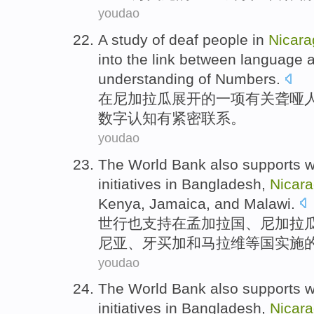
youdao
A
study
of
deaf
people
in
Nicar
into
the
link between
language
a
understanding
of
Numbers
.
在
尼加拉瓜
展开
的
一项
有关
聋哑
数字
认知
有紧密
联系
。
youdao
The World Bank
also
supports
w
initiatives
in
Bangladesh
,
Nicar
Kenya
,
Jamaica
,
and
Malawi
.
世行
也
支持
在
孟加拉国
、
尼加拉
尼亚
、
牙买加
和
马拉维等国实施
youdao
The World Bank
also
supports
w
initiatives
in
Bangladesh
,
Nicar