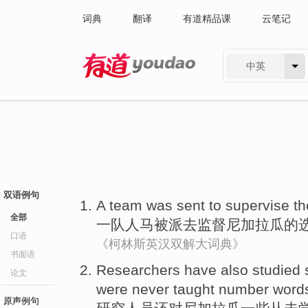
词典
翻译
有道精品课
云笔记
中英
有道 - 网易旗下搜索
双语例句
A team
was
sent
to
supervise
th
全部
一队
人马
被
派
去
监督
尼加拉瓜
的
口语
《柯林斯英汉双解大词典》
书面语
Researchers
have also
studied
论文
were
never
taught
number
word
原声例句