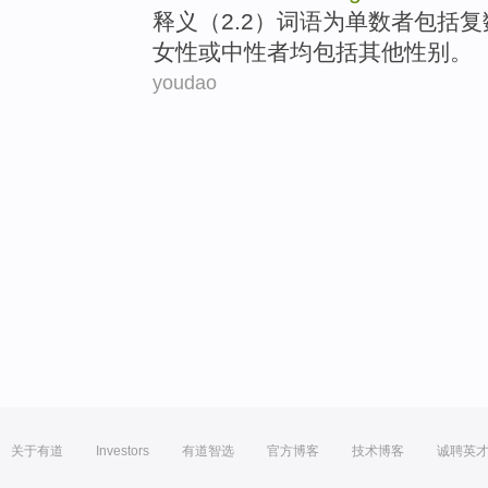
释义（2.2）
词语
为
单数
者
包括
复
女性
或
中
性者
均包括
其他
性别。
youdao
关于有道
Investors
有道智选
官方博客
技术博客
诚聘英