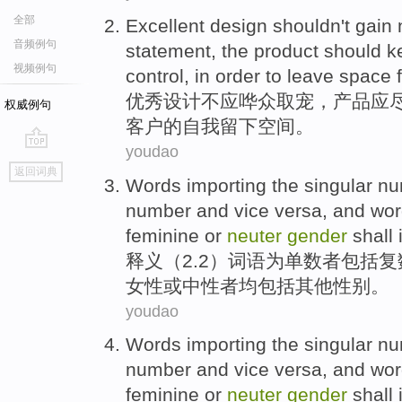
全部
Excellent
design
shouldn't
gain 
音频例句
statement, the
product
should
k
视频例句
control
,
in order to
leave
space
优秀
设计
不
应
哗众
取宠，
产品
应
权威例句
客户
的自我
留下
空间
。
youdao
go
返回词典
top
Words
importing the
singular
nu
number
and
vice
versa
,
and
wor
feminine
or
neuter
gender
shall
释义（2.2）
词语
为
单数
者
包括
复
女性
或
中
性者
均包括
其他
性别。
youdao
Words
importing the
singular
nu
number
and
vice
versa
,
and
wor
feminine
or
neuter
gender
shall