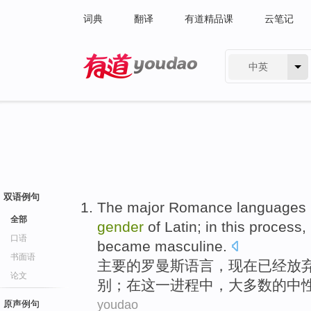
词典
翻译
有道精品课
云笔记
中英
有道 - 网易旗下搜索
双语例句
The
major
Romance
languages
全部
gender
of
Latin
;
in
this
process
,
口语
became
masculine
.
书面语
主要
的
罗曼
斯
语言
，现在
已经
放
论文
别
；
在
这
一
进程中
，
大多数
的中
youdao
原声例句