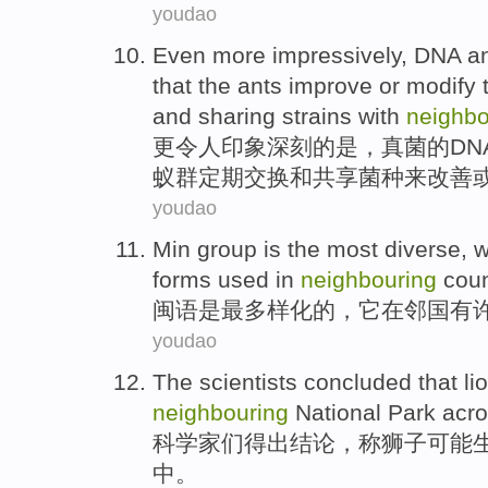
youdao
Even more
impressively
,
DNA
a
that
the ants
improve
or
modify
and
sharing
strains
with
neighbo
更
令人
印象深刻
的
是，
真菌
的
DN
蚁群
定期
交换
和
共享
菌种
来
改善
youdao
M
in group is the most diverse, 
forms used in
neighbouring
coun
闽
语是最多样化的，它在邻国有
youdao
The scientists
concluded
that
li
neighbouring
National
Park
acr
科学家
们
得出结论
，称
狮子
可能
中
。