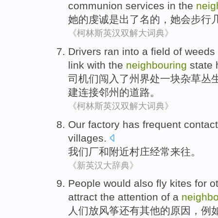
communion
services in the
neig
她
的
虔诚是出了名
的，
她
会
步行
《柯林斯英汉双解大词典》
Drivers
ran into
a
field of
weeds
link
with the
neighbouring
state
司机们
闯入
了
州
界处
一
块
杂草
丛
建
连接
邻
州的道路。
《柯林斯英汉双解大词典》
Our
factory
has
frequent
contac
villages
.
我们
厂
和
附近
村庄
经常
来往
。
《新英汉大辞典》
People
would
also
fly kites
for
o
attract
the
attention
of
a
neighbo
人们
放
风筝
还有
其他
的
原因
，
例