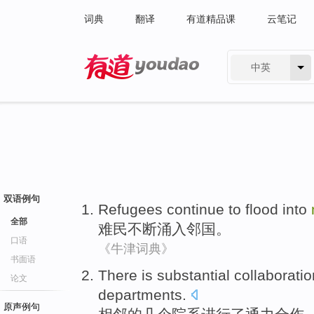
词典
翻译
有道精品课
云笔记
中英
有道 - 网易旗下搜索
双语例句
Refugees
continue to
flood into
全部
难民
不断
涌入
邻国
。
口语
《牛津词典》
书面语
There is
substantial
collaboratio
论文
departments
.
原声例句