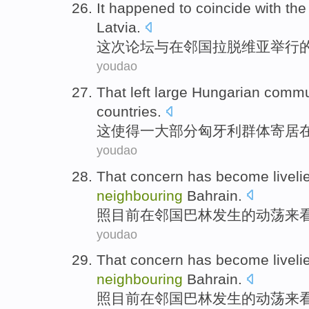
It happened to
coincide
with
the
Latvia
.
这次论坛
与
在
邻国
拉脱维亚
举行
youdao
That
left
large Hungarian
commu
countries
.
这
使得一
大部分
匈牙利
群体
寄居
youdao
That
concern
has become liveli
neighbouring
Bahrain
.
照目前
在
邻国
巴林
发生
的
动荡
来
youdao
That
concern
has become liveli
neighbouring
Bahrain
.
照目前
在
邻国
巴林
发生
的
动荡
来