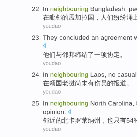
In
neighbouring
Bangladesh
,
pe
在
毗邻
的
孟加拉国
，
人们
纷纷涌
youdao
They
concluded
an
agreement
w
他们
与
邻邦
缔结
了一
项协定
。
youdao
In
neighbouring
Laos,
no casual
在
领
国老挝
尚未
有伤员的报道。
youdao
In
neighbouring
North Carolina
,
opinion
.
邻近
的
北卡罗莱纳州
，也只有54
youdao