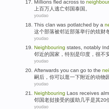
Millions
fled across to
neighbour
上百万人
逃亡
邻国
泰国
。
youdao
This
clan
was
potlatched
by a
n
这个
部落
被
邻近
部落举行的炫财
youdao
Neighbouring
states
,
notably
In
邻近
的
国家
，
特别是
印度
，
很
不
youdao
Afterwards
you
can
go to
the
ne
嗣后
，
你
可以
逛
一下
附近的动物
youdao
Neighbouring
Laos
receives
alm
邻国
老挝
接受
的援助
几乎
是其
20
youdao