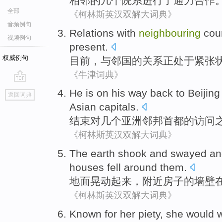
相邻
的几个
院系进行了
通力
合作
全部
《柯林斯英汉双解大词典》
音频例句
Relations
with
neighbouring
coun
视频例句
present
.
权威例句
目前
，
与
邻国
的
关系
正
处于
紧张
《牛津词典》
go
He
is
on
his way
back to
Beijing
返回词典
top
Asian
capitals
.
结束
对
几个
亚洲
邻邦
首都
的
访问
《柯林斯英汉双解大词典》
The earth
shook and swayed
an
houses
fell
around
them
.
地面
晃动
起来，
附近
房子
的
墙壁
《柯林斯英汉双解大词典》
Known for
her
piety
,
she
would