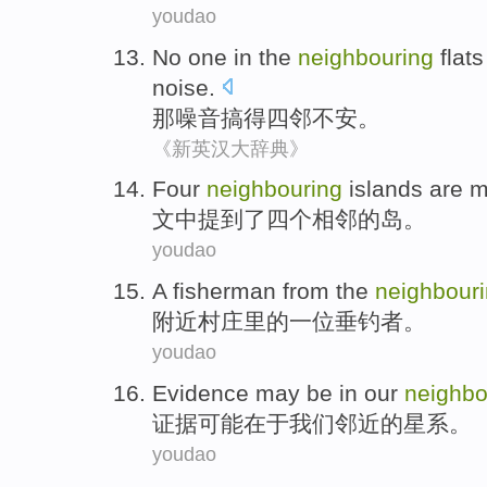
youdao
No one in the
neighbouring
flat
noise
.
那
噪音搞
得
四邻不安。
《新英汉大辞典》
Four
neighbouring
islands
are 
文中
提到了
四个
相邻
的
岛
。
youdao
A
fisherman from
the
neighbour
附近
村庄里
的
一位
垂钓者
。
youdao
Evidence
may be
in
our
neighbo
证据
可能
在于
我们
邻近
的
星系
。
youdao