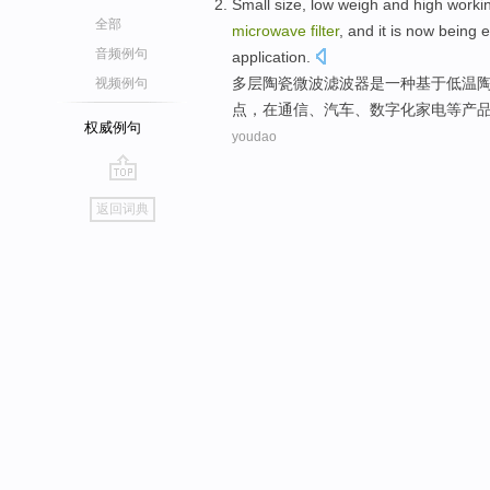
Small
size,
low
weigh
and
high worki
全部
microwave
filter
, and it is
now
being 
音频例句
application
.
多层
陶瓷
微波
滤波器
是
一种基于
低温
视频例句
点
，
在
通信
、汽车、数字化
家电
等
产
权威例句
youdao
go
返回词典
top