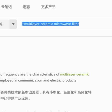
云笔记
惠惠
更多产品
英
ng frequency
are
the
characteristics
of
multilayer
ceramic
employed
in
communication
and
electric
products
陶瓷共烧技术
的
新型滤波器，具有
小型化
、
轻便
化
和
高频
化
特
品
中
已
得到广泛
应用
。