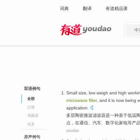
词典
翻译
有道精品课
中
有道 - 网易旗下搜索
双语例句
Small
size,
low
weigh
and
high worki
全部
microwave
filter
, and it is
now
being 
口语
application
.
多层
陶瓷
微波
滤波器
是
一种基于
低温
书面语
点
，
在
通信
、汽车、数字化
家电
等
产
论文
youdao
原声例句