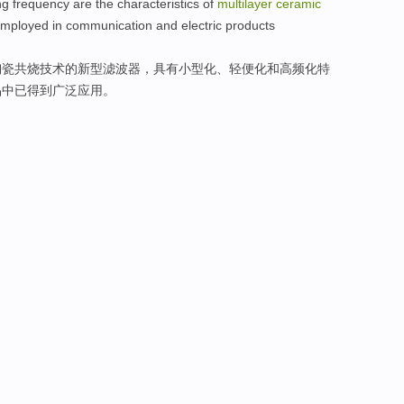
ng frequency
are
the
characteristics
of
multilayer
ceramic
employed
in
communication
and
electric
products
陶瓷共烧技术
的
新型滤波器，具有
小型化
、
轻便
化
和
高频
化
特
品
中
已
得到广泛
应用
。