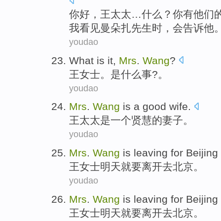
你好
，
王
太太
…
什么
？
你
有
他们
我
看见
曼朵扎
先生
时
，
会
告诉
他
youdao
What
is
it,
Mrs
.
Wang
?
王女士
。
是
什么事
?。
youdao
Mrs
.
Wang
is
a
good
wife
.
王
太太
是
一个
贤慧
的
妻子
。
youdao
Mrs
.
Wang
is leaving
for
Beijing
王女士
明天
就要
离开去北京。
youdao
Mrs
.
Wang
is leaving
for
Beijing
王女士
明天
就要
离开去北京。