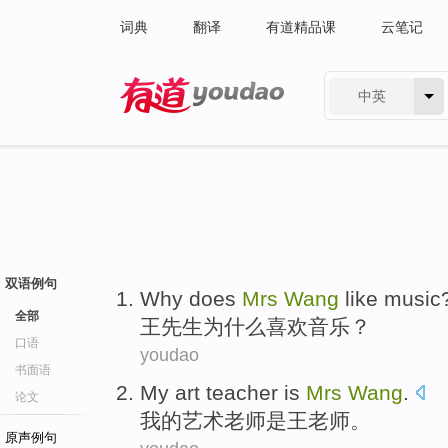
词典
翻译
有道精品课
云笔记
中英
有道 - 网易旗下搜索
双语例句
Why
does
Mrs
Wang
like
music
全部
王先生
为什么
喜欢
音乐
？
口语
youdao
书面语
My
art
teacher
is
Mrs
Wang
.
论文
我
的
艺术
老师
是
王
老师。
原声例句