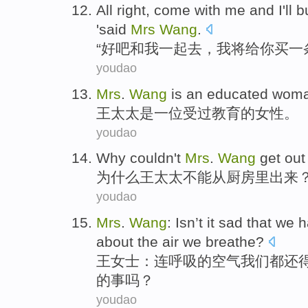
All right
,
come
with
me
and
I
'll
b
'
said
Mrs
Wang
.
“
好
吧
和
我
一起去，
我
将
给
你
买
一
youdao
Mrs
.
Wang
is
an
educated
wom
王
太太
是
一位
受过教育
的
女性
。
youdao
W
hy couldn't
Mrs
.
Wang
get out
为
什么王太太不能从厨房里出来
youdao
Mrs
.
Wang
: Isn’t
it sad
that
we h
about
the
air
we
breathe
?
王女士
：连呼吸
的
空气我们都
还
的事吗？
youdao