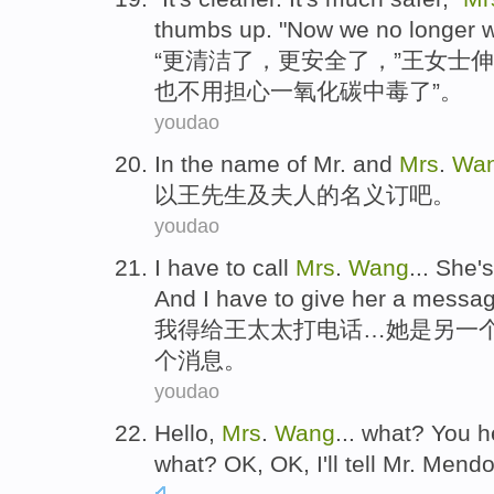
thumbs
up. "Now
we
no longer
w
“
更清洁
了，
更安全
了，”
王女士
伸
也
不用担心一氧化碳中毒了”。
youdao
In
the
name
of
Mr.
and
Mrs
.
Wa
以
王先生
及
夫人
的
名义
订吧。
youdao
I
have
to call
Mrs
.
Wang
...
She
's
And
I
have to
give
her
a
messa
我
得
给
王
太太
打电话…
她
是
另
一
个消息。
youdao
Hello
,
Mrs
.
Wang
...
what
?
You
h
what?
OK
, OK,
I
'll
tell
Mr.
Mendo