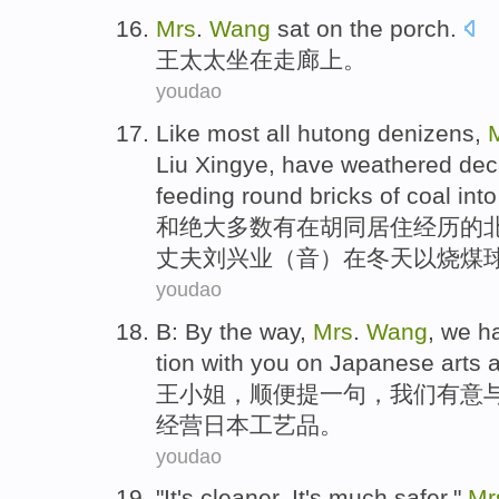
Mrs
.
Wang
sat on
the porch
.
王
太太
坐在
走廊
上。
youdao
Like
most
all
hutong
denizens
,
Liu
Xingye
,
have
weathered de
feeding round bricks of coal int
和
绝大
多数
有
在
胡同
居住经历
的
丈夫
刘兴业
（音）
在冬天
以
烧煤
youdao
B: By the
way
,
Mrs
.
Wang
,
we
ha
tion
with
you
on
Japanese
arts 
王小姐
，
顺便
提一句，
我们
有意
经营
日本
工艺品
。
youdao
"It's
cleaner
. It's much
safer
,"
Mr