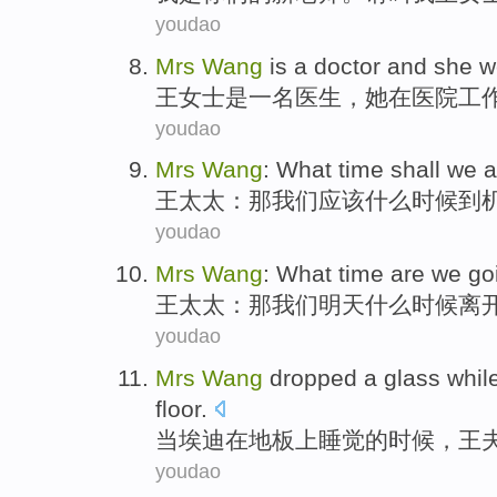
youdao
Mrs
Wang
is
a
doctor
and
she
w
王女士
是
一
名医生
，
她
在
医院
工
youdao
Mrs
Wang
:
What
time
shall
we
a
王
太太
：那
我们
应该
什么
时候
到
youdao
Mrs
Wang
:
What
time
are
we
go
王
太太
：那
我们
明天
什么
时候
离
youdao
Mrs
Wang
dropped
a
glass
whil
floor
.
当
埃迪
在地板上睡觉的
时候
，
王
youdao