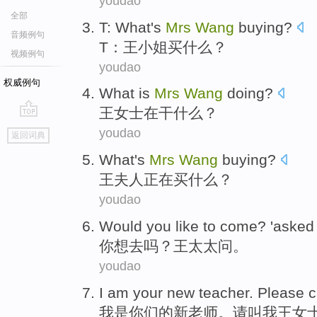
youdao
全部
T
: What's
Mrs
Wang
buying
?
音频例句
T
：
王小姐
买
什么？
视频例句
youdao
权威例句
What
is
Mrs
Wang
doing
?
王女士
在干什么
？
go
youdao
返回词典
top
What's
Mrs
Wang
buying
?
王
夫人
正在买
什么？
youdao
Would
you
like
to come
? '
asked
你
想
去
吗？
王
太太
问
。
youdao
I
am
your
new
teacher
.
Please
c
我
是
你们
的
新
老师
。
请
叫
我
王女