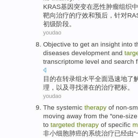
KRAS
基因
突变
在
恶性肿瘤
组织
靶向
治疗
的
疗效
和
预后
，
针对RA
初级
阶段。
youdao
Objective to
get an
insight into
t
diseases
development
and
targ
transcriptome
level
and
search f
目的
在
转录
组
水平
全面迅速地
了
理
，
以及
寻找
潜在
的
治疗靶标
。
youdao
The
systemic
therapy
of non-sm
moving away
from the
"
one-size
to
targeted
therapy
of specific
m
非
小
细胞
肺癌
的
系统
治疗
已经
由
“