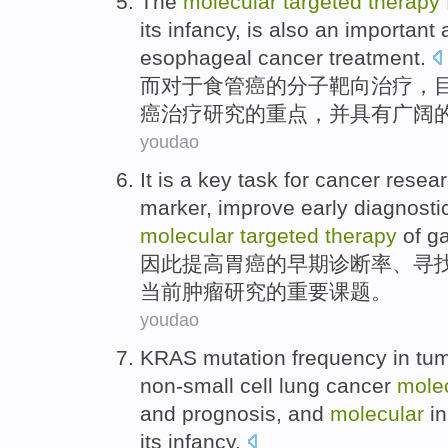
The
molecular
targeted
therapy
its infancy
,
is also
an important
esophageal cancer
treatment
.
而
对于
食管癌
的
分子
靶向
治疗
，
癌
治疗
研究
的
重点
，并具有广阔
youdao
It
is
a
key
task
for
cancer
resea
marker
,
improve
early
diagnostic
molecular
targeted
therapy
of
ga
因此
提高
胃癌
的
早期
诊断率
、
寻
当前
肿瘤
研究
的
重要
课题
。
youdao
KRAS
mutation
frequency
in
tu
non-small
cell
lung cancer
mole
and
prognosis
, and
molecular
in
its infancy
.