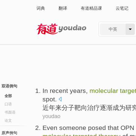
词典
翻译
有道精品课
云笔记
中英
有道 - 网易旗下搜索
双语例句
In recent years
,
molecular
targe
全部
spot
.
口语
近年
来
分子
靶向
治疗
逐渐
成为研
书面语
youdao
论文
Even
someone
posed
that OPN
原声例句