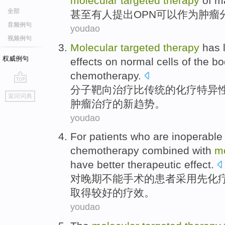
molecular
targeted
therapy
of
ma
全部
甚至
有人
提出OPN
可以
作为
肿瘤
音频例句
youdao
视频例句
Molecular
targeted
therapy
has l
权威例句
effects on normal cells
of the
bod
chemotherapy
.
分子
靶向
治疗
比
传统
的
化疗特异
go
返回词典
top
肿瘤治疗的新趋势。
youdao
For
patients who
are
inoperable
chemotherapy combined with
mo
have better
therapeutic effect
.
对
晚期
不能手术的
患者
采用先
化
取得
较好的疗效。
youdao