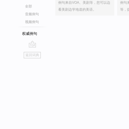
例句来自VOA、美剧等，您可以边
例句
全部
看美剧边学地道的美语。
等，
音频例句
视频例句
权威例句
go
返回词典
top