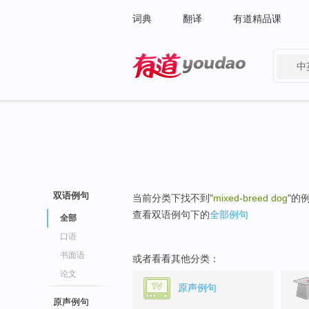
词典
翻译
有道精品课
中
有道 - 网易旗下搜索
双语例句
当前分类下找不到"
mixed-breed dog
"的
查看双语例句下的
全部例句
全部
口语
书面语
或者看看其他分类：
论文
原声例句
原声例句