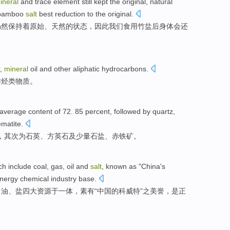
ineral
and
trace
element
still
kept
the
original
,
natural
bamboo
salt
best
reduction
to
the
original
.
仍然
保持
着
原始
、
天然
的
状态
，
因此
我们
食用
竹盐后身
体会
还
,
mineral
oil
and
other
aliphatic
hydrocarbons
.
肪
烃类物质
。
 average
content
of 72. 85 percent,
followed
by
quartz
,
matite
.
，
其次
为
石英
、
方英石
及
少量
石盐、赤铁矿。
ch include
coal
,
gas
,
oil
and
salt
,
known as
"
China
's
nergy
chemical industry
base
.
、
油
、
盐
四大资源于一体，
素有
“
中国
的
科威特
”之美誉，
是
正