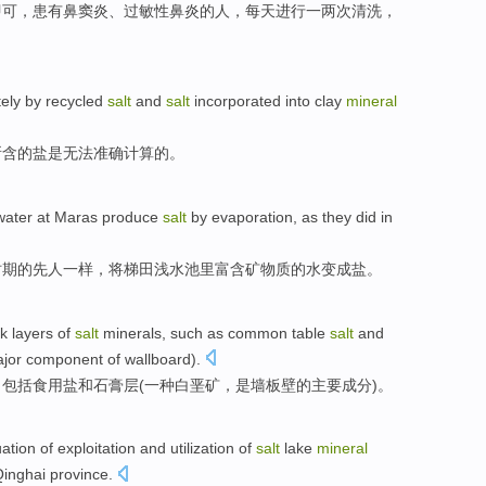
即可
，
患有
鼻窦炎
、
过敏性
鼻炎
的人，
每天
进行
一
两
次
清洗
，
ely
by
recycled
salt
and
salt
incorporated into clay
mineral
所
含的盐
是
无法
准确
计算
的。
water
at
Maras
produce
salt
by
evaporation
,
as
they did in
时期
的
先人一样，
将
梯田
浅
水池
里富含矿物质的
水
变成
盐
。
ck layers
of
salt
minerals,
such as
common table
salt
and
jor
component
of
wallboard
).
，
包括
食用盐
和
石膏层
(
一种
白垩
矿
，
是
墙
板壁
的
主要
成分
)。
uation
of
exploitation
and
utilization
of
salt
lake
mineral
inghai province
.