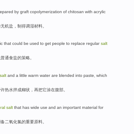
repared
by graft
copolymerization
of chitosan
with
acrylic
加无机盐，制得调
湿
材料
。
ic
that could be used
to get
people
to
replace
regular
salt
代
普通
食盐
的
策略
。
salt
and
a little
warm water
are blended
into paste
,
which
少许
热水
拌
成
糊状，再把
它
涂
在腹部。
ral
salt
that has
wide
use
and
an important
material
for
制备
二氧化氯的
重要
原料
。