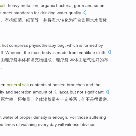
salt
,
heavy metal
ion
,
organic
bacteria
, germ
and so on
at meet
standards
for drinking
water
quality.
子
、
有机
细菌
、细菌
等
，
并
将
海水
转化为
符合
饮用水
水质
标
t
hot compress
physiotherapy
bag
, which
is
formed
by
ff
. Wherein, the main
body
is
made
from ventilate cloth;
，
由
理疗袋
本体
和
填充物
组成
，理疗袋 本体由透气性好的布
盐。
een
mineral
salt
contents
of hosted branches
and
the
dity and
secretion
amount
of K.
lacca
but
not
significant
.
、
死亡率
、怀卵量、个体
泌
胶
量
有
一定
关系
，
但
不是
很紧密。
t
water
of
proper
density
is enough
. For
those suffering
wo
times
of
washing
every day
will
witness
obvious