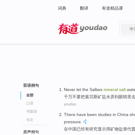
词典
翻译
有道精品课
中
有道 - 网易旗下搜索
双语例句
Never
let
the Salbes
mineral
salt
wat
全部
千万
不要
把
索贝斯
矿
盐水
弄
到
眼睛里
口语
youdao
书面语
There have
been
studies
in
China
sh
论文
pressure
.
在
中国
已经
有
研究
显示
用
矿物
盐
替代
原声例句