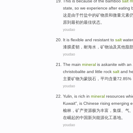
This
is
because
of the
bamboo
salt
m
state
,
so
we
experience
after
eating
这
是
由于
竹
盐
中的
矿物质
和
微量
元素
原
到
最初的
最佳状态
。
youdao
It is
flexible
and
resistant to
salt
water
漆膜
柔韧
，
耐
海水
，
矿物油
及
其他
脂
youdao
The main
mineral
is askanite
with
an
christobalite
and
little
rock
salt
and
he
主要
矿物
为
蒙脱
石
，
平均
含量
72.85%
youdao
Yulin
,
is rich
in
mineral
resources
whi
Kuwait
",
is
Chinese
rising emerging
e
榆林
，
矿产
资源
极为
丰富，集
煤
、
气
在
崛起
的
中国
新兴
能源
化工
基地。
youdao