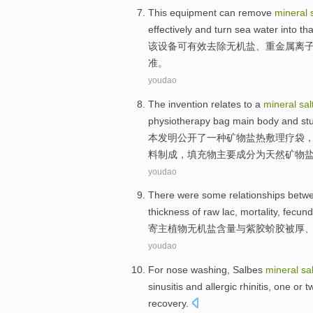
This
equipment
can
remove
mineral
effectively
and
turn
sea water
into
th
该
设备
可
有效去除
无机盐
、
重金属
离
准
。
youdao
The invention
relates to
a
mineral
sal
physiotherapy
bag
main body
and
stu
本
发明
公开
了
一种
矿物
盐
热敷
理疗
袋
料制成，填充物
主要
成分
为
天然矿物
youdao
There
were
some
relationships betw
thickness
of raw
lac
,
mortality
, fecun
寄主
植物
无机盐
含量
与
紫
胶蚧胶
被
厚
youdao
For
nose
washing
,
Salbes
mineral
sal
sinusitis
and
allergic
rhinitis
,
one
or t
recovery
.