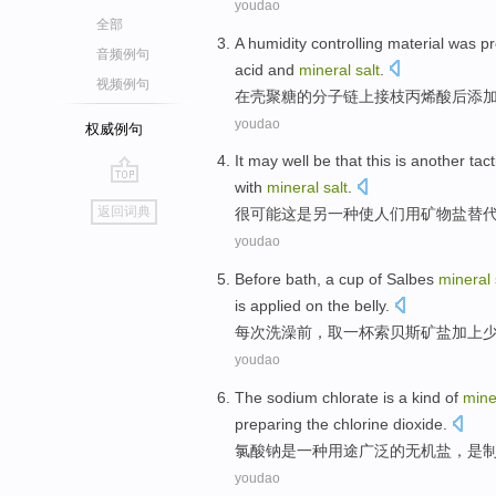
youdao
全部
A
humidity controlling
material
was p
音频例句
acid and
mineral
salt
.
视频例句
在
壳
聚糖的分子链上
接
枝丙烯酸后添
youdao
权威例句
It
may
well be
that this
is
another
tact
with
mineral
salt
.
go
返回词典
很
可能
这
是
另一种
使
人们
用
矿物
盐
替
top
youdao
Before
bath
,
a cup of
Salbes
mineral
is
applied
on
the belly
.
每次洗澡
前
，取
一杯
索
贝斯
矿
盐
加上
youdao
The sodium chlorate
is
a
kind
of
mine
preparing
the
chlorine dioxide
.
氯酸钠
是
一
种
用途
广泛
的
无机盐
，是
youdao