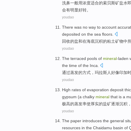
洗
鼻
一般用
浓度
适合
的
索
贝斯
矿
盐水
会
有
明显
好转
。
youdao
There
was
no way to
account accurat
deposited
on
the sea floors
.
回收
的
盐
和
在海底
沉积
的粘土矿物
中
youdao
The
terraced
pools
of
mineral
-laden
the
time
of the
Inca
.
通过
蒸发
的
方式，
玛
拉斯人
好像
印加
youdao
High rates
of
evaporation
deposit
thi
gypsum
(
a
chalky
mineral
that
is
a
ma
极高
的
蒸发
率使
厚实
的
盐矿
逐渐
沉积
youdao
The paper
introduces
the
general
sit
resources
in the
Chaidamu
basin
of
Q