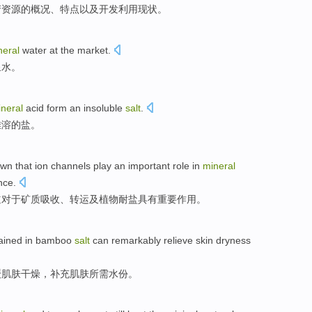
产
资源
的
概况
、特点以及
开发
利用
现状
。
neral
water
at
the market
.
泉水
。
neral
acid
form
an
insoluble
salt
.
难溶
的
盐
。
wn that
ion
channels
play
an important
role
in
mineral
nce
.
道
对于
矿质
吸收
、
转运
及
植物
耐
盐
具有
重要
作用
。
ained
in
bamboo
salt
can
remarkably
relieve
skin
dryness
缓
肌肤
干燥
，
补充
肌肤所需水份。