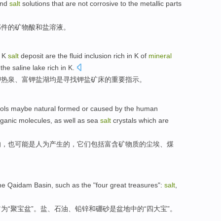
nd
salt
solutions
that
are not
corrosive
to the
metallic
parts
部件
的
矿物
酸
和
盐
溶液
。
r
K
salt
deposit
are
the
fluid
inclusion
rich
in
K
of
mineral
d the
saline
lake
rich in K.
钾热泉、富
钾盐
湖
均
是
寻找
钾盐
矿床
的
重要
指示。
ols
maybe
natural
formed
or caused by
the
human
rganic
molecules
, as
well
as sea
salt
crystals
which
are
的
，也可能是
人为
产生的，
它们
包括
富含
矿物质的
尘埃
、
煤
he
Qaidam
Basin
, such
as
the "
four
great treasures
":
salt
,
它
为
“聚宝盆”。
盐
、
石油
、
铅锌
和
硼砂
是
盆地
中的“
四
大宝
”。