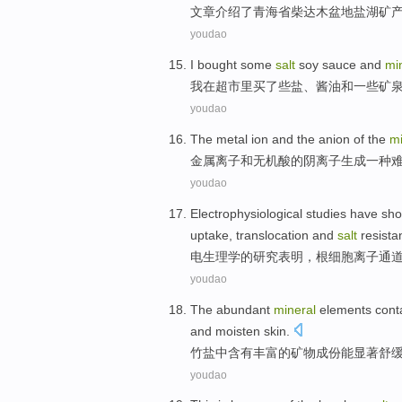
文章
介绍
了青海省
柴达木
盆地
盐湖
矿
youdao
I
bought
some
salt
soy sauce
and
mi
我
在
超市
里
买了
些
盐
、
酱油
和
一些
矿
youdao
The
metal
ion
and
the
anion
of
the
mi
金属
离子
和
无机
酸
的
阴离子
生成
一种
youdao
Electrophysiological
studies
have
sho
uptake
,
translocation
and
salt
resista
电生理学
的
研究
表明
，根细胞
离子
通
youdao
The
abundant
mineral
elements
cont
and
moisten
skin
.
竹
盐
中
含有
丰富
的
矿物
成份
能
显著
舒
youdao