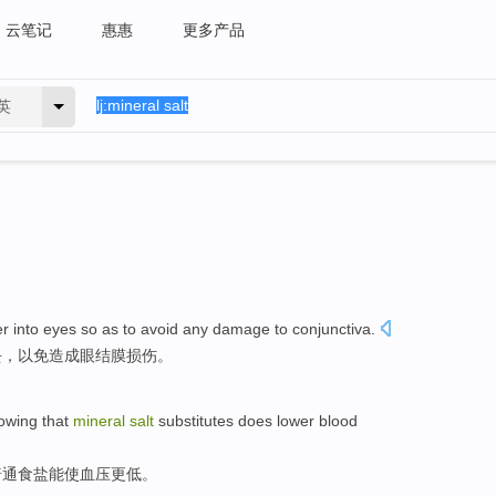
云笔记
惠惠
更多产品
英
er
into
eyes
so as to avoid any
damage to
conjunctiva
.
去，
以免
造成眼结膜损伤。
owing that
mineral
salt
substitutes
does
lower
blood
普通食盐能使血压更低。