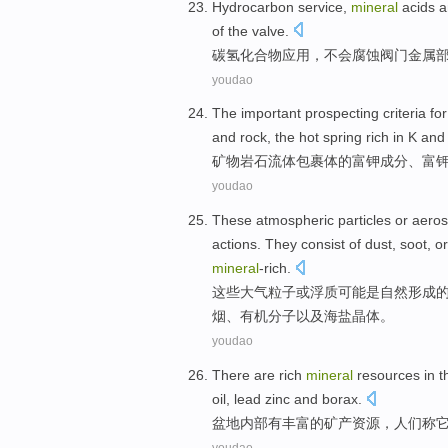
Hydrocarbon service
,
mineral
acids
a
of
the
valve
.
碳氢
化合物应用，
不会
腐蚀
阀门
金属
youdao
The
important
prospecting criteria fo
and
rock
, the hot spring rich in K an
矿物
岩石
流体
包裹
体
的
富
钾
成分、富
youdao
These
atmospheric
particles
or
aeros
actions.
They
consist
of
dust
,
soot
,
o
mineral
-rich.
这些
大气
粒子
或
浮质
可能
是
自然
形成
烟
、
有机
分子
以及
海盐
晶体
。
youdao
There are
rich
mineral
resources
in
t
oil
,
lead zinc
and
borax
.
盆地
内部
有
丰富
的
矿产
资源
，人们称
youdao