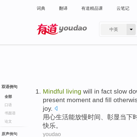
词典
翻译
有道精品课
云笔记
中英
有道 - 网易旗下搜索
双语例句
Mindful
living
will
in
fact slow d
全部
present
moment
and
fill
otherw
口语
joy
.
书面语
用心
生活
能
放慢
时间
、彰显
当下
论文
快乐。
youdao
原声例句