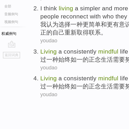
全部
I
think
living
a
simpler
and
more
音频例句
people
reconnect
with who
they
视频例句
我
认为
选择
一种
更简单
和
更
有意
正的自己
重新
取得联系。
权威例句
youdao
Living
a
consistently
mindful
life
go
返回词典
top
过
一种
始终如一
的
正念
生活
需要
youdao
Living
a
consistently
mindful
life
过
一种
始终如一
的
正念
生活
需要
youdao