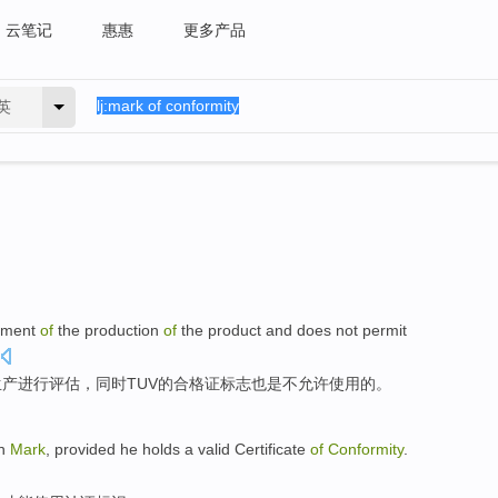
云笔记
惠惠
更多产品
英
sment
of
the
production
of
the
product
and does
not
permit
生产
进行
评估
，同时
TUV
的合格证标志也是
不
允许
使用
的。
n
Mark
, provided
he holds
a
valid
Certificate
of
Conformity
.