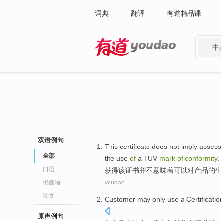
词典
翻译
有道精品课
中
有道 - 网易旗下搜索
双语例句
This
certificate
does
not
imply
asses
全部
the
use
of
a
TUV
mark
of
conformity
.
口语
获得
该
证书
并不
意味着可以
对
产品
的
书面语
youdao
论文
Customer
may only
use
a
Certificatio
原声例句