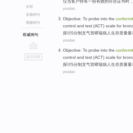
仅
当
客户
持有
一份
有效
的
符合
证书
时
全部
youdao
音频例句
Objective: To
probe
into
the
conformi
视频例句
control
and
test
(
ACT
) scale
for bronc
探讨
5
分制
支气管
哮喘
病人
生存
质量
量
权威例句
youdao
Objective: To
probe
into
the
conformi
go
返回词典
control
and
test
(
ACT
) scale
for bronc
top
探讨
5
分制
支气管
哮喘
病人
生存
质量
量
youdao