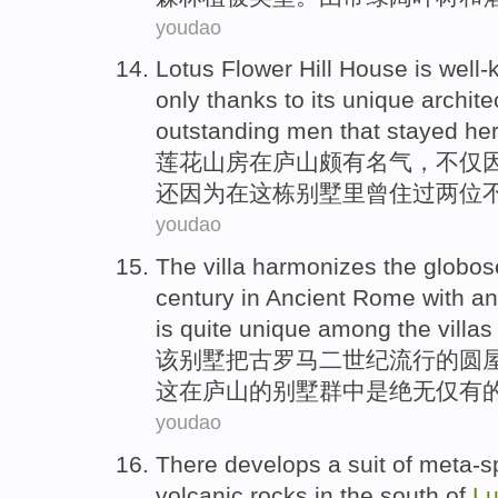
youdao
Lotus Flower Hill
House
is
well-
only
thanks
to
its
unique
archite
outstanding
men
that
stayed he
莲花山
房
在
庐山
颇
有
名气
，
不仅
还
因为
在这栋别墅里曾
住
过
两位
youdao
The
villa
harmonizes the
globo
century
in Ancient
Rome
with
an
is
quite unique
among
the
villas
该
别墅
把
古罗马
二
世纪
流行
的
圆
这
在
庐山
的
别墅
群
中
是
绝无仅有
youdao
There develops
a
suit
of meta-sp
volcanic
rocks
in the south of
L