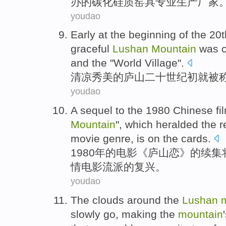
办的
碳化硅
质
窑具
专业
生产厂家
youdao
Early at
the
beginning
of the
20t
graceful
Lushan
Mountain
was
and the "
World
Village
".
清凉
秀美
的
庐山
二十
世纪
初就
被
youdao
A
sequel
to
the
1980
Chinese
fi
Mountain
",
which heralded
the
r
movie
genre
, is on the cards.
1980年
的
电影
《
庐山恋
》
的
续集
情
电影
流派
的
复兴
。
youdao
The
clouds
around the
Lushan
slowly
go
,
making
the
mountain