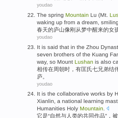
youdao
The spring
Mountain
Lu (Mt.
Lu
waking up
from
a dream
,
smilin
春天
的
庐山
像
刚
从
梦中
醒来
的
女
youdao
It is said that
in the
Zhou Dynas
seven
brothers
of the
Kuang
Fam
way
,
so
Mount
Lushan
is also
ca
相传
在
周朝时，
有
匡氏
七
兄弟
结
庐
。
youdao
It
is
the
collaborative
works
by
Xianlin
, a national learning
mast
Humanities
Holy
Mountain
.
它
是
“
自然
与
人类
的
共同
作品
”，
被