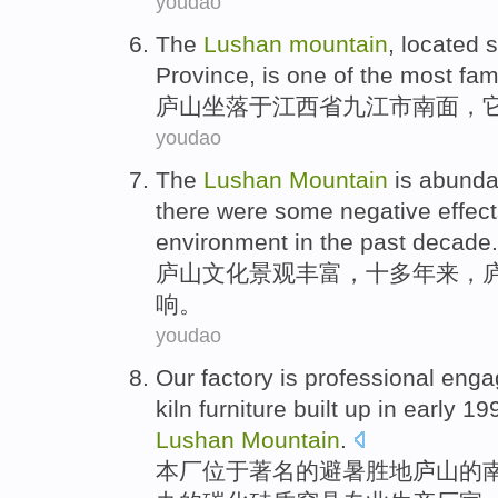
youdao
The
Lushan
mountain
,
located
s
Province
,
is
one of
the
most fam
庐山
坐落
于
江西省
九江市
南面
，
youdao
The
Lushan
Mountain
is
abunda
there
were
some
negative
effec
environment
in the past
decade
.
庐山
文化
景观
丰富
，
十多年来
，
响
。
youdao
Our factory
is
professional
engag
kiln
furniture built up
in early
199
Lushan
Mountain
.
本厂
位于
著名
的
避暑胜地
庐山
的