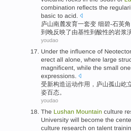
combination
reflects
the
regulari
basic
to
acid
.
庐山
南麓
发育
一
套
变 细碧-石英角
到晚
反映
了
由
基
性
到
酸性
的
岩浆
youdao
Under
the
influence
of Neotecto
erect
all alone, where
large
stru
magnificent
, while the
small
ones
expressions.
受
新
构造
运动
作用
，
庐山
孤山
屹
姿百态
。
youdao
The
Lushan
Mountain
culture
re
University
will
become
the cent
culture research on
talent
traini