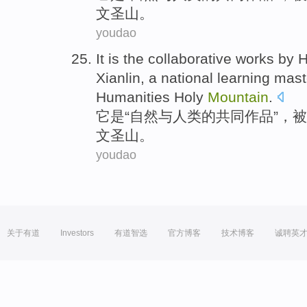
文
圣山
。
youdao
It
is
the
collaborative
works
by
Xianlin
, a national learning
mast
Humanities
Holy
Mountain
.
它
是
“
自然
与
人类
的
共同
作品
”，
被
文
圣山
。
youdao
关于有道
Investors
有道智选
官方博客
技术博客
诚聘英