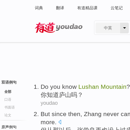
词典
翻译
有道精品课
云笔记
中英
有道 - 网易旗下搜索
双语例句
Do
you
know
Lushan
Mountain
?
全部
你
知道
庐山
吗？
口语
youdao
书面语
But
since
then
,
Zhang
never
ca
论文
more.
原声例句