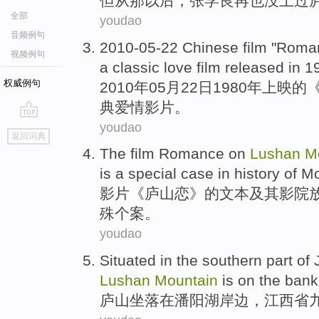
但
从
那以后
，
张学良
再也没
上
过
全部
youdao
音频例句
2010-05-22
Chinese
film
"
Roma
视频例句
a
classic
love
film
released
in 1
权威例句
2010年05月22日1980年
上映
的
典
爱情
影片
。
youdao
go
返回词典
top
The film
Romance on
Lushan
M
is
a
special
case
in history
of
Mo
影片《
庐山
恋》
的
文本
及其
影院
殊
个案
。
youdao
Situated
in
the
southern
part
of
Lushan
Mountain
is
on the ban
庐山
坐落
在
潘阳湖岸边，
江西省