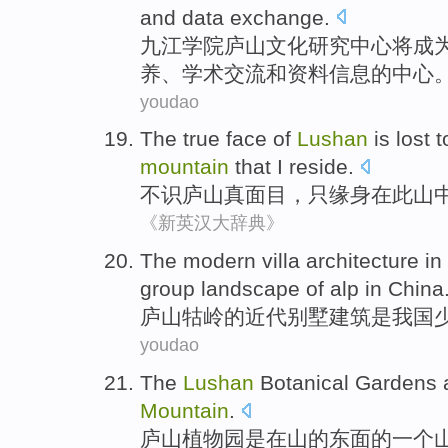
and
data
exchange.
九江
学院
庐山
文化
研究
中心
将
成
养
、
学术
交流
和
资料
信息的中心
youdao
The
true
face of
Lushan
is lost 
mountain
that I reside.
不识
庐山
真面目
，只缘身
在
此
山
《新英汉大辞典》
The
modern
villa
architecture
in
group
landscape
of
alp
in China
庐山
牯岭
的
近代
别墅
建筑
是
我国
youdao
The
Lushan
Botanical Gardens
Mountain
.
庐山
植物园
是
在
山
的
东面
的
一个