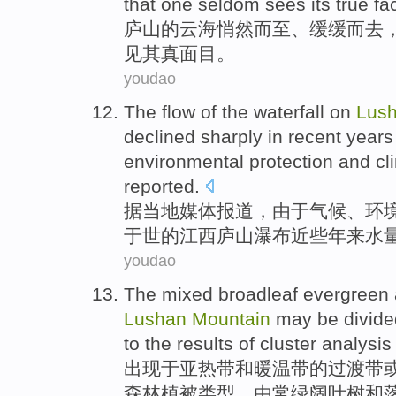
that
one
seldom
sees
its
true fa
庐山
的
云海
悄然
而至、
缓缓
而
去
见
其
真面目
。
youdao
The
flow
of the
waterfall
on
Lus
declined sharply
in recent years
environmental
protection and
cl
reported
.
据
当地
媒体
报道，
由于
气候
、
环
于
世的
江西
庐山
瀑布
近些年
来水
youdao
The
mixed
broadleaf
evergreen
Lushan
Mountain
may be divided
to the results of cluster analysi
出现于
亚热带
和暖温带的过渡带
森林
植被类型。由常绿
阔叶树
和