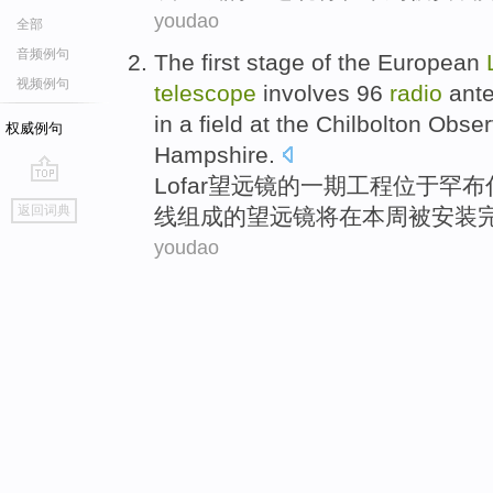
youdao
全部
音频例句
The
first
stage
of
the European
视频例句
telescope
involves 96
radio
ant
in
a field
at the Chilbolton
Obser
权威例句
Hampshire
.
Lofar
望远镜
的
一期
工程
位于
罕
布
go
返回词典
线组成
的
望远镜将
在
本周
被
安装
top
youdao