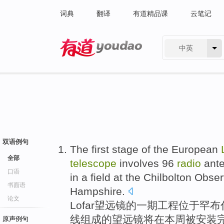
词典
翻译
有道精品课
云笔记
中英
有道 - 网易旗下搜索
双语例句
The
first
stage
of
the European
全部
telescope
involves 96
radio
ant
口语
in
a field
at the Chilbolton
Obser
书面语
Hampshire
.
论文
Lofar
望远镜
的
一期
工程
位于
罕
布
线组成
的
望远镜将
在
本周
被
安装
原声例句