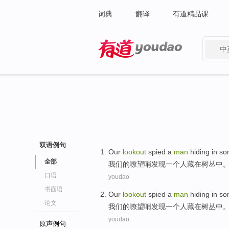
词典
翻译
有道精品课
中
有道 - 网易旗下搜索
双语例句
Our
lookout
spied
a
man
hiding
in
so
全部
我们
的
嘹望
哨发现
一个
人
藏
在
树丛
中
口语
youdao
书面语
Our
lookout
spied
a
man
hiding
in
so
论文
我们
的
嘹望
哨发现
一个
人
藏
在
树丛
中
youdao
原声例句