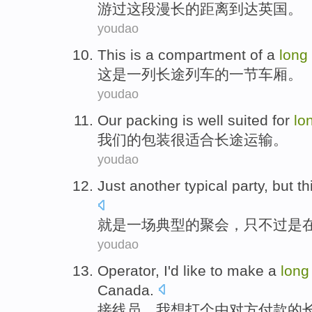
游
过
这
段漫长
的
距离
到达英国。
youdao
This
is
a
compartment
of
a
long
这
是
一
列
长途
列车
的
一
节车厢
。
youdao
Our
packing
is well
suited for
lo
我们
的
包装
很
适合
长途
运输
。
youdao
Just
another
typical
party
,
but
th
就是
一场
典型
的
聚会
，
只不过
是
youdao
Operator
,
I
'd like to
make
a
lon
Canada
.
接线员
，
我
想
打
个由
对方付款的