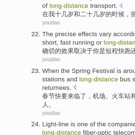
of
long-
distance
transport
.
在
我
十几岁
和
二十几
岁
的
时候，
youdao
The precise
effects
vary
accordi
short
,
fast
running
or
long-
dista
确切
的
效果
取决于
你
是
短程
快
跑
youdao
When the Spring
Festival
is aro
stations
and
long-
distance
bus
returnees
.
春节
快要
来临
了，
机场
、
火车站
人。
youdao
Light-line
is
one of
the
compani
long-
distance
fiber-optic
teleco