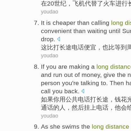
在
20
世纪
，
飞机
代替了
火车
进行
youdao
It
is
cheaper
than
calling
long
di
convenient
than
waiting until
Su
drop
.
这
比
打
长途
电话
便宜
，
也
比
等到
youdao
If
you
are
making a
long
distanc
and
run out
of
money
,
give
the
person
you
're
talking to.
Then
h
call you
back
.
如果
你
用
公共
电话
打
长途
，
钱花
通话
的
人
，
然后
挂上
电话
，
他
会
youdao
As she swims
the
long
distance