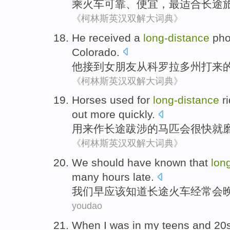
乘火车
可靠
、
便宜
，
最
适合
长途
《柯林斯英汉双解大词典》
He
received a
long-
distance
ph
Colorado
.
他
接到
女朋友
从
科罗拉多州
打来
《柯林斯英汉双解大词典》
Horses
used for
long-
distance
r
out
more quickly
.
用来
作
长途
跋涉的
马匹
会
很快
就
《柯林斯英汉双解大词典》
We
should have
known that
lon
many hours
late
.
我们
早
应该
知道
长途
火车
经常
会
youdao
When
I
was in my
teens
and
20