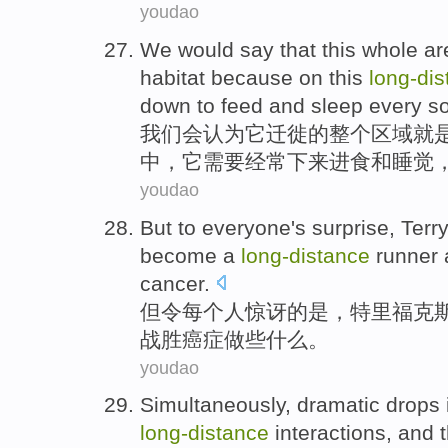
youdao
We
would
say that
this
whole
ar
habitat
because
on
this
long-
dis
down
to
feed
and
sleep every
so
我们
会
认为
它
迁徙
的
整个
区域
就
中
，它
需要
经常
下来
进食
和
睡觉
youdao
But
to
everyone
's
surprise
,
Terr
become
a
long-
distance
runner
cancer
.
但
令
每个
人
惊讶
的是，
特里
福克
战胜癌症
做
些
什么。
youdao
Simultaneously
,
dramatic
drops 
long-
distance
interactions
,
and