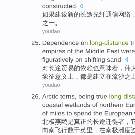
constructed.
如果
建设
新的
长途
光纤
通信
网络
，
之一。
youdao
Dependence
on
long-
distance
t
empires
of the
Middle East
were
figuratively on
shifting
sand.
对
长途
贸易
的
依赖
也
意味着
，
伟
象征意义上，
都是
建立
在流沙之
youdao
Arctic
terns
, being
true
long-
dis
coastal
wetlands
of
northern Eu
of
miles
to
spend
the
European
北极
燕鸥
是
真正
的
长途
迁徙者
，
向南
飞行
数千
英里
，在
南极洲
度