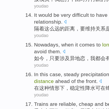
youdao
It
would
be
very
difficult
to have
relationship
.
隔着
这么
远
的距离，
要
维持关系
youdao
Nowadays
,
when it
comes to
lo
avoid
them.
如今
，
只要
涉及
异地
恋
，
我
都会
youdao
In
this
case
,
steady
precipitatio
distance
ahead
of
the
front
.
在
这种
情形下
，
稳定性
降水
可
在
youdao
Trains
are
reliable
,
cheap
and
b