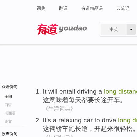
词典
翻译
有道精品课
云笔记
中英
有道 - 网易旗下搜索
双语例句
It
will entail
driving
a
long
distan
全部
这
意味着
每天
都要
长途
开车
。
口语
《牛津词典》
书面语
It's a
relaxing
car
to
drive
long
d
论文
这辆轿车
跑
长途
，
开起来
很
轻松
原声例句