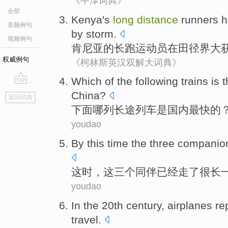
《牛津词典》
全部
Kenya
's
long
distance
runners
h
音频例句
by storm.
视频例句
肯尼亚
的
长跑
运动员在
田径界大
权威例句
《柯林斯英汉双解大词典》
W
hich of the following trains is 
go
China?
返回词典
top
下
面哪列长途列车是国内最快的
youdao
By this time
the
three
companio
这时
，这
三个
同伴
已经
走了
很
长
youdao
In
the
20th
century
,
airplanes
re
travel
.