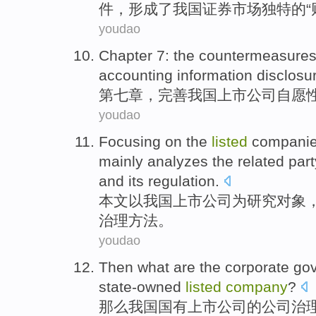
件
，
形成了
我国证券市场
独特的
“
youdao
Chapter
7:
the countermeasure
accounting
information
disclosu
第七
章
，
完善
我国
上市
公司
自愿
youdao
Focusing
on the
listed
compani
mainly analyzes
the
related part
and its
regulation
.
本文
以
我国
上市
公司
为
研究
对象
治理方法。
youdao
Then
what are
the
corporate
go
state-owned
listed
company
?
那么
我国
国有
上市
公司
的
公司
治