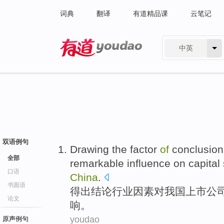
词典
翻译
有道精品课
云笔记
中英
有道 - 网易旗下搜索
双语例句
Drawing the
factor
of
conclusion
全部
remarkable
influence on
capital
口语
China
.
书面语
得出结论
行业
因素
对
我国
上市
公
论文
响
。
youdao
原声例句