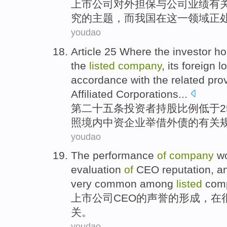
上市
公司
对外
担保
与
公司业绩
有
究
的主题，
而
我国在
这
一
领域
正
youdao
Article 25 Where
the
investor
ho
the
listed
company
,
its
foreign l
accordance with
the
related
pro
Affiliated
Corporations
...
第二十五
条
投资者
持股
比例
低于
照
境内中资
企业
举借外债的
有关
youdao
The performance
of
company
w
evaluation
of
CEO
reputation
,
a
very common among
listed
com
上市
公司
CEO
的
声誉
的形成，
在
关
。
youdao