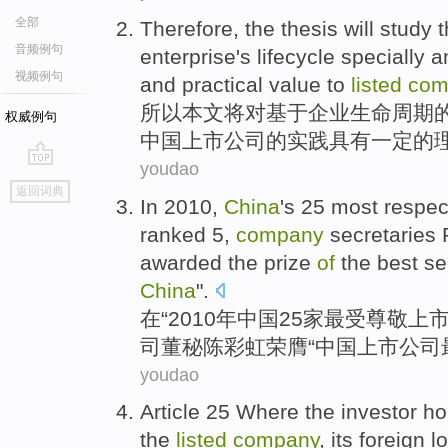
全部
Therefore
,
the thesis
will
study
t
音频例句
enterprise
's lifecycle
specially
a
视频例句
and
practical
value
to
listed
com
所以
本文
将
对
基于
企业
生命
周期
权威例句
中国
上市
公司
的
实践
具有一定的
youdao
go
返回词典
top
In
2010,
China
's
25
most
respec
ranked
5
,
company
secretaries
R
awarded the
prize
of
the best
se
China
".
在
“2010年
中国
25家
最
受尊敬
上
司
董
秘
陈彩虹
荣膺“中国上市公司
youdao
Article 25 Where
the
investor
ho
the
listed
company
,
its
foreign l