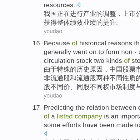
resources.
我国
正在
进行
产业
的
调整
，
上市
获得整体
绩效
业绩的
提升
。
youdao
Because
of
historical
reasons
t
generally
went on to
form
non -
circulation stock
two
kinds
of
st
由于
特殊
的
历史
原因
，
中国
股票
非
流通股
和
流通股
两
种
不同性质
股
不同价、同股不同权市场制度
youdao
Predicting the
relation between 
of
a
listed
company
is
an
import
some
efforts have
been
made to