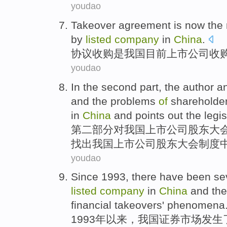
youdao
Takeover
agreement
is
now the
by
listed
company
in
China
.
协议
收购
是
我国
目前
上市
公司
收
youdao
In
the second
part
, the author
a
and
the
problems
of
shareholder
in
China
and
points out
the
legis
第二
部分
对
我国
上市
公司
股东
大
找出
我国上市公司股东大会制度
youdao
Since
1993, there have been
se
listed
company
in
China
and th
financial
takeovers
'
phenomena
1993年
以来
，
我国
证券市场发生