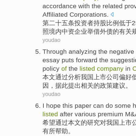
accordance with
the
related
pro
Affiliated
Corporations
.
第二十五
条
投资者
持股
比例
低于
照
境内中资
企业
举借外债的
有关
youdao
Through
analyzing
the
negative
essay
puts forward
the
suggesti
policy
of
the
listed
company
in
C
本文
通过
分析
我国
上市
公司
偏好
因
，据此
提出
相关
的
政策
建议
。
youdao
I hope
this paper
can do some h
listed
after
various
premium
M&
希望
通过
本文
的
研究对我国
上市
有所
帮助。