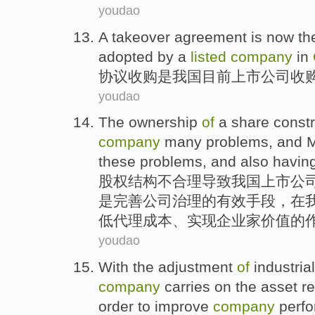
youdao
A
takeover
agreement
is
now th
adopted by a
listed
company
in
协议
收购
是
我国
目前
上市
公司
收
youdao
The
ownership
of
a share
constr
company
many
problems
,
and
these problems, and
also
havin
股权
结构
不合理
导致
我国上市
公
是完善公司治理
的
有效
手段
，在
低代理成本、实现
企业家
价值的
youdao
With the
adjustment
of
industria
company
carries
on the
asset
r
order to
improve
company
perf