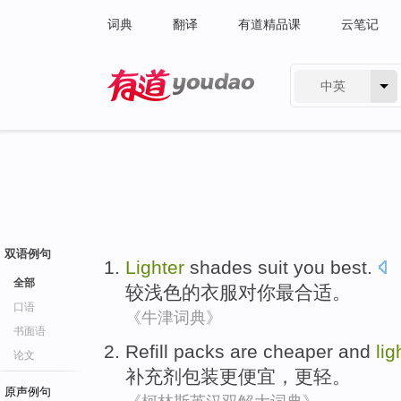
词典
翻译
有道精品课
云笔记
中英
有道 - 网易旗下搜索
双语例句
Lighter
shades
suit
you
best
.
全部
较
浅色
的
衣服对
你
最合适
。
口语
《牛津词典》
书面语
Refill
packs
are cheaper
and
lig
论文
补充剂
包装
更
便宜，更轻。
原声例句