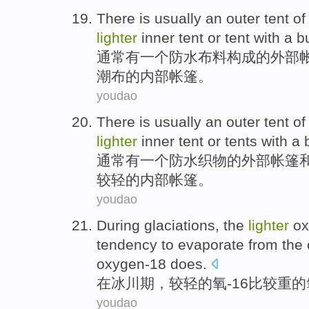
There is
usually
an
outer
tent
of
lighter
inner
tent
or
tent
with a bu
通常
有
一
个
防水
布料构成
的
外部
潮布的
内部
帐篷。
youdao
There is
usually
an
outer
tent
of
lighter
inner
tent
or
tents
with
a
通常
有
一
个
防水
织物
的
外部
帐篷
较
轻
的
内部
帐篷
。
youdao
During
glaciations
,
the
lighter
ox
tendency to
evaporate
from
the
oxygen-18 does.
在
冰川期
，
较轻
的氧-16
比较
重
的
youdao