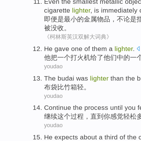
Even
the smallest
metallic
objec
cigarette
lighter
,
is immediately
即便是
最小
的
金属
物品
，
不论是
被没收。
《柯林斯英汉双解大词典》
He
gave
one
of
them
a
lighter
.
他
把
一
个
打火机
给了
他们
中的
一
youdao
The budai
was
lighter
than the 
布袋
比竹箱轻。
youdao
Continue
the
process
until
you
f
继续
这个
过程
，
直到
你
感觉
轻松
youdao
He
expects
about
a third
of
the