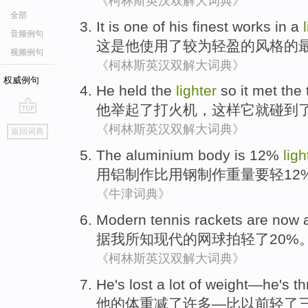
《柯林斯英汉双解大词典》
全部
It
is
one
of
his
finest works
in a
音频例句
这
是
他
使用了
较为轻盈
的
风格
的
视频例句
《柯林斯英汉双解大词典》
权威例句
He
held
the
lighter
so
it
met
the 
他
举起
了
打火机
，
这样
它就
碰到
go
《柯林斯英汉双解大词典》
返回词典
top
The
aluminium
body is 12%
ligh
用铝制作比
用
钢
制作
重量要轻
12
《牛津词典》
Modern
tennis rackets are now 
据我所知
现代
的
网球拍
轻了20%
《柯林斯英汉双解大词典》
He
's
lost a
lot
of
weight
—he's
th
他
的
体重减
了
许多
—
比
以前
轻了