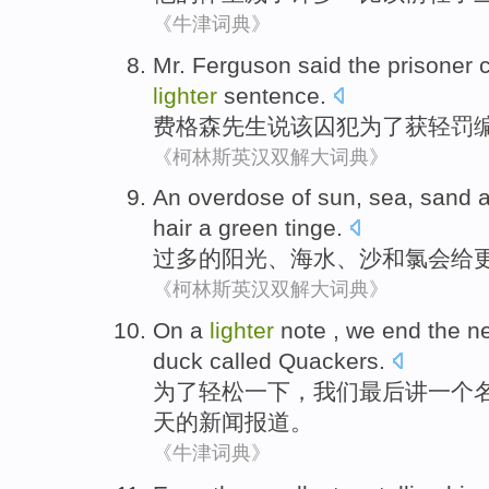
《牛津词典》
Mr. Ferguson
said
the
prisoner
lighter
sentence.
费格森
先生
说
该
囚犯
为了获
轻
罚
《柯林斯英汉双解大词典》
An overdose
of
sun
,
sea
,
sand
hair
a
green
tinge.
过多
的
阳光
、
海水
、
沙
和
氯
会
给
《柯林斯英汉双解大词典》
On
a
lighter
note ,
we
end the
n
duck
called Quackers
.
为了
轻松
一下，
我们
最后
讲
一个
天
的
新闻报道
。
《牛津词典》