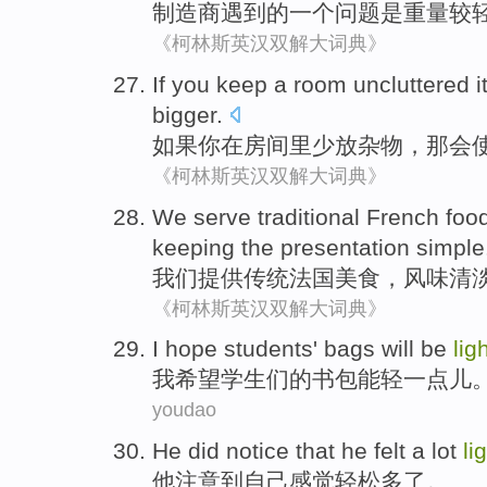
制造商遇到
的
一个
问题
是
重量
较
《柯林斯英汉双解大词典》
If
you
keep a
room
uncluttered
i
bigger
.
如果
你
在
房间里
少放
杂物
，那会
《柯林斯英汉双解大词典》
We
serve
traditional
French
foo
keeping
the presentation
simple
我们
提供
传统
法国
美食
，
风味
清
《柯林斯英汉双解大词典》
I
hope students' bags will be
lig
我
希望学生们的书包能轻一点儿
youdao
H
e did notice that he felt a lot
li
他
注意到自己感觉轻松多了。