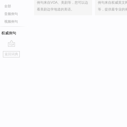
例句来自VOA、美剧等，您可以边
例句来自权威英文
全部
看美剧边学地道的美语。
等，提供最专业的
音频例句
视频例句
权威例句
go
返回词典
top