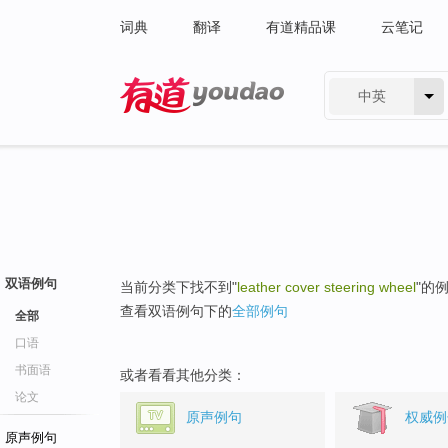
词典
翻译
有道精品课
云笔记
中英
有道 - 网易旗下搜索
双语例句
当前分类下找不到"
leather cover steering wheel
"的
查看双语例句下的
全部例句
全部
口语
书面语
或者看看其他分类：
论文
原声例句
权威例
原声例句