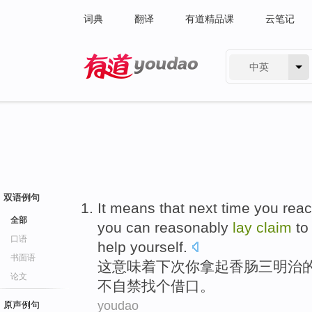
词典
翻译
有道精品课
云笔记
中英
有道 - 网易旗下搜索
双语例句
It
means that
next time
you
rea
全部
you
can
reasonably
lay
claim
t
口语
help
yourself
.
书面语
这
意味着
下次
你
拿
起
香肠
三明治
论文
不自禁找个
借口
。
youdao
原声例句