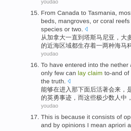
youdao
From
Canada
to
Tasmania
,
mos
beds
,
mangroves
,
or
coral reefs
species or
two
.
从
加拿大
一直
到
塔
斯马尼亚，
大
的
近海
区域
都生存着
一
两种
海
马
youdao
To have
entered into
the nether
only
few
can
lay
claim
to-and
of
the truth
.
能够
在
进入
那
下面
后
活著
会来，
的英勇
事迹
，而
这些
极少数人中
youdao
This
is
because
it
consists
of
op
and by opinions I mean apriori
a