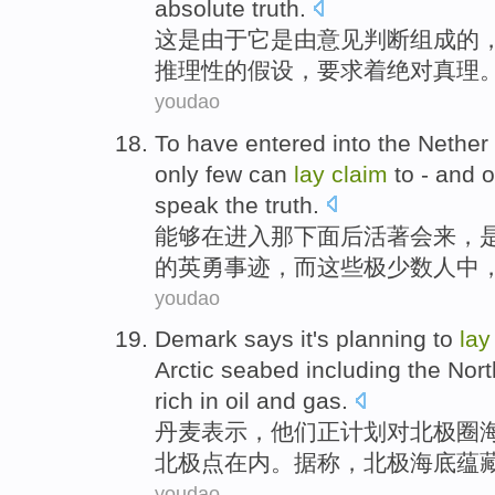
absolute
truth
.
这
是
由于
它
是
由
意见
判断组成
的
推理性的
假设
，
要求
着
绝对
真理
youdao
To
have
entered into
the Nether
only
few
can
lay
claim
to -
and
o
speak
the truth
.
能够
在
进入
那
下面
后
活著
会来，
的英勇事迹，
而
这些
极少数
人中
youdao
Demark
says
it's
planning
to
la
Arctic
seabed
including
the Nort
rich
in
oil
and
gas
.
丹麦
表示
，他们正
计划
对
北极圈
北极点在内。据称，北极海底蕴
youdao