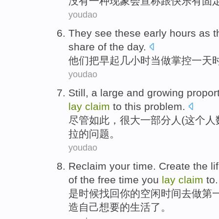
没有
一种现象
会
宣称
跟
快乐
有
固
youdao
They
see
these early
hours
as t
share
of
the
day
.
他们
把
早起
几小时
当做
掌控
一天
youdao
Still
,
a large
and
growing
proport
lay
claim
to this
problem
.
尽管如此
，
很大
一部分
人(
这个
人
拉的
问题
。
youdao
Reclaim
your
time
.
Create
the
li
of
the
free
time
you
lay
claim
to
.
是
时候
找回
你
的
空闲
时间
去
做
第
造
自己
想要
的
生活
了。