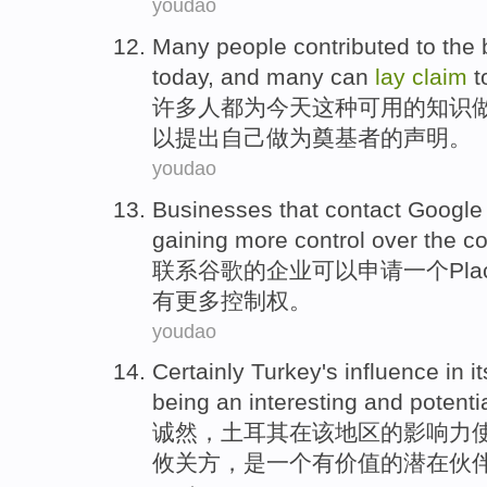
youdao
Many
people
contributed
to
the
today
, and many
can
lay
claim
t
许多
人
都
为
今天
这种
可用
的
知识
以
提出自己
做为
奠基者
的
声明
。
youdao
Businesses
that
contact
Google
gaining
more
control over
the
co
联系
谷歌
的
企业
可以
申请
一个
Pla
有
更多
控制权
。
youdao
Certainly
Turkey
's
influence
in
it
being
an
interesting and
potenti
诚然
，
土耳其
在
该
地区
的
影响力
攸关方，是一个有
价值
的
潜在
伙