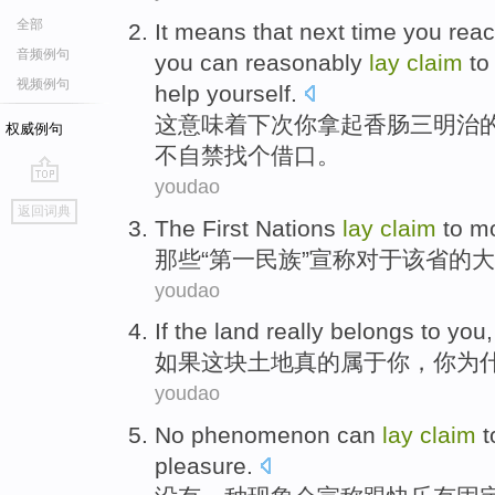
全部
It
means that
next time
you
rea
音频例句
you
can
reasonably
lay
claim
t
视频例句
help
yourself
.
这
意味着
下次
你
拿
起
香肠
三明治
权威例句
不自禁找个
借口
。
youdao
go
返回词典
top
The First
Nations
lay
claim
to
m
那些“
第一
民族
”
宣称
对于
该省
的
大
youdao
If
the land
really
belongs to
you
如果
这块
土地
真的
属于
你
，你
为
youdao
No
phenomenon
can
lay
claim
t
pleasure
.