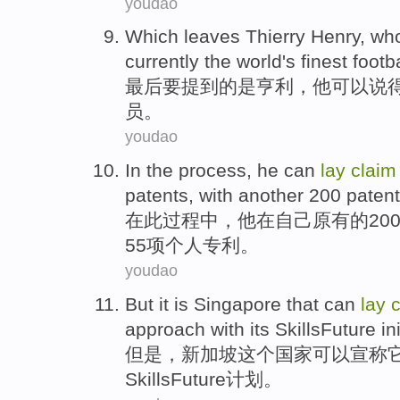
youdao
Which leaves
Thierry Henry
,
wh
currently
the world
's finest
footba
最后
要
提到的
是
亨利
，
他
可以
说
员。
youdao
In
the
process
,
he
can
lay
claim
patents
, with
another
200
paten
在
此
过程中
，
他
在自己原有的20
55项个人专利。
youdao
But
it is
Singapore
that
can
lay
approach
with
its
SkillsFuture
in
但是
，
新加坡
这个
国家
可以
宣称
SkillsFuture
计划
。