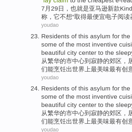
"
lay
claim
to
the cheapest
e-rea
7月
29日
，也就是
亚马逊
新款
Kind
称，
它
不想
“取得最便宜电子阅读
youdao
Residents
of
this asylum for
the
some
of
the most inventive
cuis
beautiful
city center
to
the
sleep
从
繁华
的
市中心
到
寂静
的
郊区
，
们
能
烹饪
出
世界上
最
美味最有创
youdao
Residents
of
this asylum for
the
some
of
the most inventive
cuis
beautiful
city center
to
the
sleep
从
繁华
的
市中心
到
寂静
的
郊区
，
们
能
烹饪
出
世界上
最
美味最有创
youdao