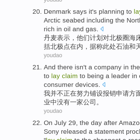
Denmark
says
it
's
planning
to
l
Arctic
seabed
including
the Nor
rich
in
oil
and
gas
.
丹麦
表示
，
他们
计划
对
北极圈
海
括
北极点
在内，据称此处
石油
和
youdao
And there
isn
't
a company
in
th
to
lay
claim
to being a
leader in
consumer
devices
.
我
并不
正在
努力
铺设
报销
申请
方
业
中
没有
一家
公司。
youdao
On
July
29
,
the day
after Amaz
Sony
released a
statement proc