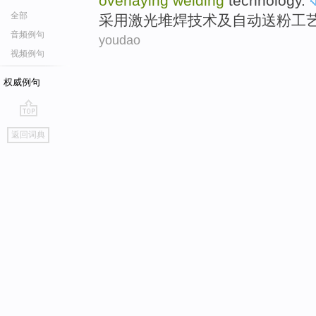
overlaying
welding
technology
.
全部
采用
激光
堆焊
技术
及自动送粉工
音频例句
youdao
视频例句
权威例句
go
返回词典
top